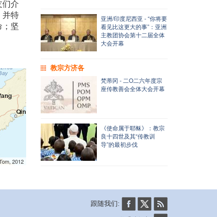
友们介
，并特
亚洲/印度尼西亚 - “你将要
命；坚
看见比这更大的事”：亚洲
主教团协会第十二届全体
大会开幕
教宗方济各
梵蒂冈 - 二O二六年度宗
座传教善会全体大会开幕
《使命属于耶稣》：教宗
良十四世及其“传教训
导”的最初步伐
mTom, 2012
跟随我们: