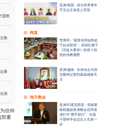
亚洲/韩国 - 首尔世界青年
节五位主保圣人官宣
巴盟教
殉道
主教
梵蒂冈 - “基督信仰始终处
于起步阶段”：深深扎根于
《宗徒大事录》的良十四
世的传教视野
亚洲/越南 - 全体信众为张
达重
宝蝶神父荣列真福感谢天
主
全国
地方教会
亚洲/印度尼西亚 - 塔格莱
成为信仰
枢机勉励亚洲教会在同道
偕行中“携手前行”、向孩
们郑重
子那样学会迈出人生第一
步