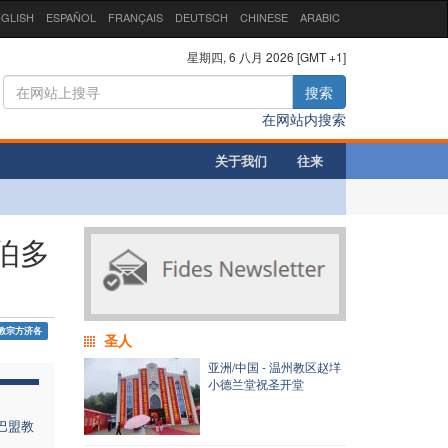
GLISH
ESPAÑOL
FRANÇAIS
DEUTSCH
CHINESE
ARABIC
星期四, 6 八月 2026 [GMT +1]
搜索
在网站内搜索
关于我们
往来
伯多
教宗方济各
圣人
亚洲/中国 - 温州教区赵垟
小德兰堂祝圣开堂
巴盟教