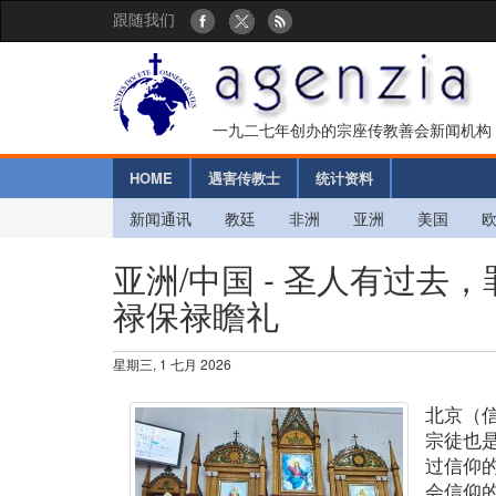
跟随我们
一九二七年创办的宗座传教善会新闻机构
HOME
遇害传教士
统计资料
新闻通讯
教廷
非洲
亚洲
美国
亚洲/中国 - 圣人有过
禄保禄瞻礼
星期三, 1 七月 2026
北京（
宗徒也
过信仰
会信仰