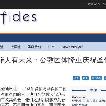
ITALIANO
EN
欧洲
大洋洲
圣座活动
任命
News Analysis
去，罪人有未来：公教团体隆重庆祝圣
圣人
殉道
地方教会
信仰通讯社）—“圣伯多禄与圣保禄二位
中国
是有血有肉的人，他们也曾否认与迫害
2026-07-29
的主及其教会，他们之所以能够成为教
亚洲/中国 段永昆祝圣为
的基石，不是因为他们完美，而是因为
区助理主教