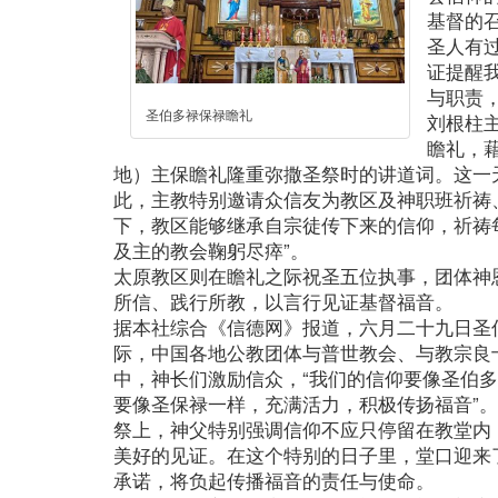
基督的
圣人有
证提醒
与职责
圣伯多禄保禄瞻礼
刘根柱
瞻礼，
地）主保瞻礼隆重弥撒圣祭时的讲道词。这一
此，主教特别邀请众信友为教区及神职班祈祷
下，教区能够继承自宗徒传下来的信仰，祈祷
及主的教会鞠躬尽瘁”。
太原教区则在瞻礼之际祝圣五位执事，团体神
所信、践行所教，以言行见证基督福音。
据本社综合《信德网》报道，六月二十九日圣
际，中国各地公教团体与普世教会、与教宗良
中，神长们激励信众，“我们的信仰要像圣伯
要像圣保禄一样，充满活力，积极传扬福音”
祭上，神父特别强调信仰不应只停留在教堂内
美好的见证。在这个特别的日子里，堂口迎来
承诺，将负起传播福音的责任与使命。