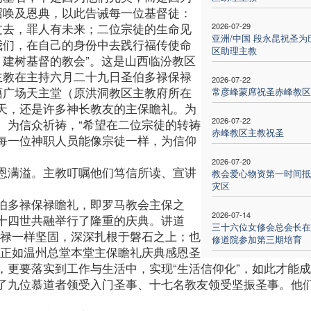
召唤及恩典，以此告诫每一位基督徒：
过去，罪人有未来；二位宗徒的生命见
2026-07-29
亚洲/中国 段永昆祝圣为
我们，在自己的身份中去践行福传使命
区助理主教
，建树基督的教会”。这是山西临汾教区
主教在主持六月二十九日圣伯多禄保禄
2026-07-22
藉广场天主堂（原洪洞教区主教府所在
常彦峰蒙席祝圣赤峰教区
天，还是许多神长教友的主保瞻礼。为
2026-07-22
、为信众祈祷，“希望在二位宗徒的转祷
赤峰教区主教祝圣
每一位神职人员能像宗徒一样，为信仰
2026-07-20
恩满溢。主教叮嘱他们笃信所读、宣讲
教会爱心物资第一时间抵
灾区
伯多禄保禄瞻礼，即罗马教会主保之
2026-07-14
十四世共融举行了隆重的庆典。讲道
三十六位女修会总会长在
多禄一样坚固，深深扎根于磐石之上；也
修道院参加第三期培育
。正如温州总堂本堂主保瞻礼庆典感恩圣
，更要落实到工作与生活中，实现“生活信仰化”，如此才能
了九位慕道者领受入门圣事、十七名教友领受坚振圣事。他