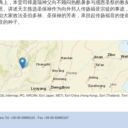
典上，本堂司铎庞瑞神父向不顾闷热酷暑参与感恩圣祭的教
意、讲述天主拣选圣保禄作为向外邦人传扬福音宗徒的事迹
励大家效法圣伯多禄、圣保禄的芳表，承担起传扬福音的使
音的种子。
S, Intermap, iPC, NRCAN, Esri Japan, METI, Esri China (Hong Kong), Esri (Thailand), To
icano Tel. +39-06-69880115 - Fax +39-06-69880107