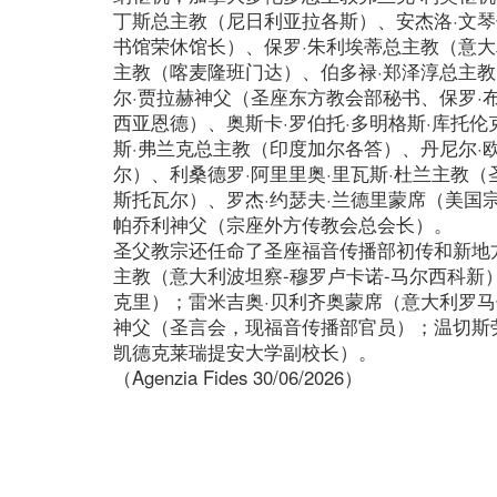
丁斯总主教（尼日利亚拉各斯）、安杰洛·文琴
书馆荣休馆长）、保罗·朱利埃蒂总主教（意大
主教（喀麦隆班门达）、伯多禄·郑泽淳总主
尔·贾拉赫神父（圣座东方教会部秘书、保罗·
西亚恩德）、奥斯卡·罗伯托·多明格斯·库托
斯·弗兰克总主教（印度加尔各答）、丹尼尔·
尔）、利桑德罗·阿里里奥·里瓦斯·杜兰主教
斯托瓦尔）、罗杰·约瑟夫·兰德里蒙席（美国
帕乔利神父（宗座外方传教会总会长）。
圣父教宗还任命了圣座福音传播部初传和新地
主教（意大利波坦察-穆罗卢卡诺-马尔西科新
克里）；雷米吉奥·贝利齐奥蒙席（意大利罗马
神父（圣言会，现福音传播部官员）；温切斯劳
凯德克莱瑞提安大学副校长）。
（Agenzia Fides 30/06/2026）