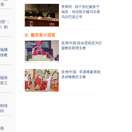
文告
梵蒂冈 - 四个世纪服务于
福音：传信部大楼与宗座
乌尔巴诺公学
段”：
》的
教宗良十四世
亚洲/中国 段永昆祝圣为巴
盟教区助理主教
场继
传教
亚洲/中国 - 常彦峰蒙席祝
圣赤峰教区主教
福张
音工
初传
问
强