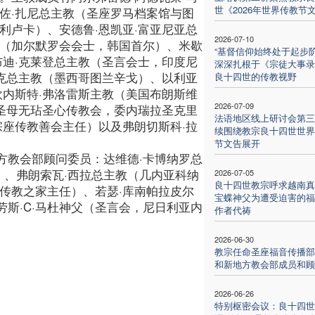
世《2026年世界传教节
佐·扎尼总主教（圣座罗马档案馆与图
利卢卡）、安德鲁·恩凯亚·富亚尼亚总
2026-07-10
教（加尔默罗会会士，韩国首尔）、米歇
“基督信仰始终处于起步阶
布迪·克莱登总主教（圣言会士，印度尼
深深扎根于《宗徒大事录
伦克总主教（墨西哥图兰辛戈）、以利亚
良十四世的传教视野
欧内斯特·弗洛雷斯主教（美国布朗斯维
2026-07-09
（圣母无玷圣心传教会，委内瑞拉圣克里
法语地区线上研讨会第三
宗座传教善会主任）以及弗朗切斯科·拉
续围绕教宗良十四世世界
节文告展开
方教会部顾问委员：达维德·卡博纳罗总
）、弗朗索瓦·西拉总主教（几内亚科纳
2026-07-05
良十四世教宗呼求越南真
传教之家主任）、若瑟·库南帕拉皮尔
宝蝶神父为遭受迫害的福
斯·C·马杜神父（圣言会，尼日利亚内
作者代祷
2026-06-30
教宗任命圣座福音传播部
和新地方教会部成员和顾
2026-06-26
特别枢密会议：良十四世