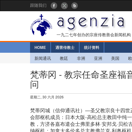
跟随我们
一九二七年创办的宗座传教善会新闻机构
HOME
遇害传教士
统计资料
新闻通讯
教廷
非洲
亚洲
美国
梵蒂冈 - 教宗任命圣座
问
星期二, 30 六月 2026
梵蒂冈城（信仰通讯社）—圣父教宗良十四世
会部枢机成员：日本大阪-高松总主教田中纯
教，方济各嘉布遣会士弗里多林·安邦戈·贝松
纳枢机；加拿大多伦多总主教弗兰克·利奥枢机