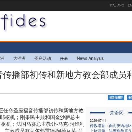
ITALIANO
EN
欧洲
大洋洲
圣座活动
任命
News Analysis
福音传播部初传和新地方教会部成员
福音传播部
教
正任命圣座福音传播部初传和新地方教
梵蒂冈
一郎枢机；刚果民主共和国金沙萨总主
2026-07-14
古枢机；法国马赛总主教让-马克·阿维利
传教培育：面向英语地区
。主教成员有阿尔弗雷德·阿德瓦莱·马
上培训第二讲聚焦教宗良