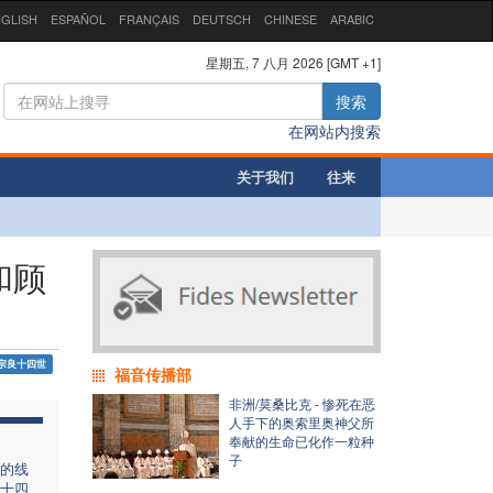
GLISH
ESPAÑOL
FRANÇAIS
DEUTSCH
CHINESE
ARABIC
星期五, 7 八月 2026 [GMT +1]
搜索
在网站内搜索
关于我们
往来
和顾
宗良十四世
福音传播部
非洲/莫桑比克 - 惨死在恶
人手下的奥索里奥神父所
奉献的生命已化作一粒种
子
的线
十四