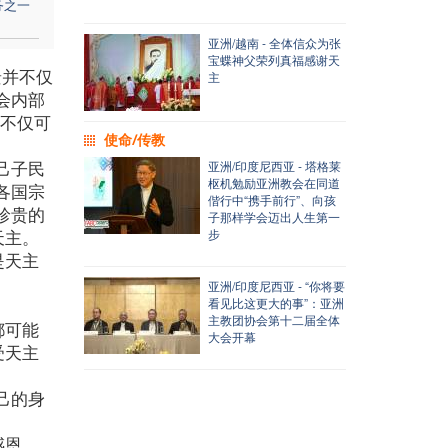
务之一
亚洲/越南 - 全体信众为张
宝蝶神父荣列真福感谢天
景并不仅
主
会内部
们不仅可
使命/传教
己子民
亚洲/印度尼西亚 - 塔格莱
枢机勉励亚洲教会在同道
各国宗
偕行中“携手前行”、向孩
珍贵的
子那样学会迈出人生第一
天主。
步
是天主
亚洲/印度尼西亚 - “你将要
看见比这更大的事”：亚洲
主教团协会第十二届全体
都可能
大会开幕
受天主
己的身
感恩、