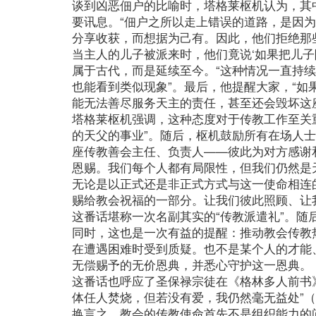
谈到凶恶佃户的比喻时，塔格莱枢机认为，其
要讯息。“佃户之所以走上错误的道路，是因
分享收获，而想据为己有。因此，他们拒绝那
当主人的儿子被派来时，他们竟说‘如果把儿子
属于古代，而是延续至今。“这种情况一直持
也能看到类似现象”。最后，他提醒大家，“
能无法善尽服务天主的责任，甚至还会毁坏这
塔格莱枢机强调，这种态度对于传教工作至关
的天父的事业”。随后，枢机鼓励所有在场人
座传教善会主任、负责人——彼此为对方感谢
恩赐。我们每个人都有局限性，但我们仍然是
无论是以正式还是非正式方式与这一使命相连
赐给教会祝福的一部分。让我们彼此照顾、让
这番话堪称一次名副其实的“传教派遣礼”。随
同时，这也是一次有益的提醒：推动教会传教
在遭遇困难时受到质疑。也不是某个人的才能
无偿赐予的无价恩典，并悉心守护这一恩典。
这番话也呼应了圣保禄宗徒在《格林多人前书
体任人焚烧，但若没有爱，我仍然毫无益处”（1
换言之，教会的传教使命首先不是组织能力的