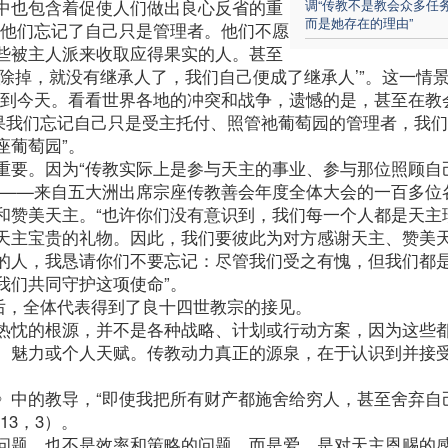
中也包含着促使人们做出良心反省的重
调“传教不是教会众多任
而是她存在的理由”
为他们忘记了自己只是管理者。他们不愿
些被主人派来收取应得果实的人。甚至
除掉，就没有继承人了，我们自己便成了继承人’”。这一情
续到今天。看看世界各地的冲突和战争，遗憾的是，甚至在教
如果我们忘记自己只是受主托付、照管祂葡萄园的管理者，我
座葡萄园”。
重要。因为“传教实际上是参与天主的事业、参与那位照顾自
士——来自五大洲出席宗座传教善会年度全体大会的一百多位
和赞美天主。“也许你们没有意识到，我们每一个人都是天主
天主宝贵的礼物。因此，我们要彼此为对方感谢天主、赞美
的人，我恳请你们不要忘记：尽管我们受之有愧，但我们都
我们共同守护这项使命”。
后，全体代表得到了良十四世教宗的接见。
热忱的根源，并不是各种战略、计划或行动方案，因为这些
、魅力或个人天赋。传教动力真正的源泉，在于认识到并接
》中的教导，“即使我把所有财产都施舍给穷人，甚至舍弃自
3，3）。
问题，也不是效率和策略的问题，而是爱。是对天主恩赐的