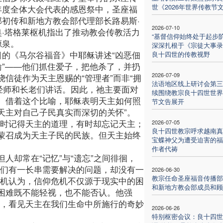
世《2026年世界传教节
年度全体大会代表的感恩祭中，圣座福
部初传和新地方教会部代理部长路易斯·
2026-07-10
奥·塔格莱枢机指出了推动教会传教活力
“基督信仰始终处于起步阶
源泉。
深深扎根于《宗徒大事录
日的《马尔谷福音》中耶稣讲述“凶恶佃
良十四世的传教视野
喻”——他们抓住爱子，把他杀了，并扔
2026-07-09
绕信徒作为天主恩赐的“管理者”而非“拥
法语地区线上研讨会第三
经师和长老们讲话。因此，祂主要面对
续围绕教宗良十四世世界
。借着这个比喻，耶稣表明天主如何照
节文告展开
天主对自己子民真实而深切的关怀”。
有时记得天主的道理，有时却忘记天主；
2026-07-05
良十四世教宗呼求越南真
蒙召成为天主子民的民族。但天主始终
宝蝶神父为遭受迫害的福
作者代祷
人却常在“记忆”与“遗忘”之间徘徊，
我们有一长串需要解决的问题，却没有一
2026-06-30
教宗任命圣座福音传播部
枢机认为，信仰危机不仅源于现实中的困
和新地方教会部成员和顾
困难既不能轻视，也不能否认。他强
睛，看见天主在我们生命中所施行的奇妙
2026-06-26
特别枢密会议：良十四世