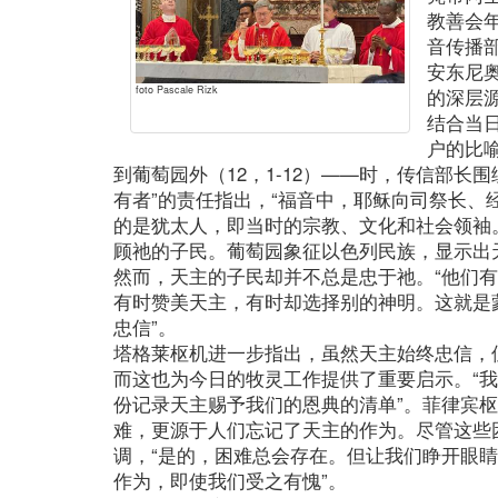
教善会
音传播
安东尼
foto Pascale Rizk
的深层
结合当
户的比
到葡萄园外（12，1-12）——时，传信部长围
有者”的责任指出，“福音中，耶稣向司祭长、
的是犹太人，即当时的宗教、文化和社会领袖
顾祂的子民。葡萄园象征以色列民族，显示出
然而，天主的子民却并不总是忠于祂。“他们
有时赞美天主，有时却选择别的神明。这就是
忠信”。
塔格莱枢机进一步指出，虽然天主始终忠信，但
而这也为今日的牧灵工作提供了重要启示。“
份记录天主赐予我们的恩典的清单”。菲律宾
难，更源于人们忘记了天主的作为。尽管这些
调，“是的，困难总会存在。但让我们睁开眼
作为，即使我们受之有愧”。