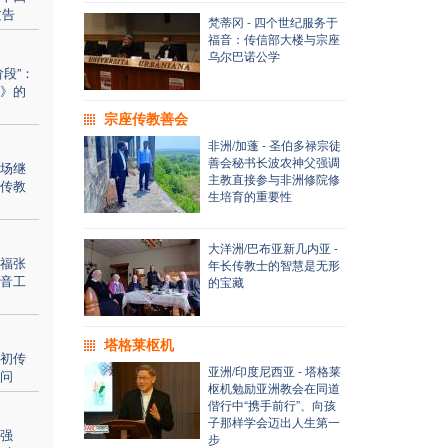
文告
梵蒂冈 - 四个世纪服务于
福音：传信部大楼与宗座
乌尔巴诺公学
段”：
》的
宗座传教善会
非洲/加蓬 - 圣伯多禄宗徒
善会秘书长波农神父强调
场继
主教直接参与非洲修院修
传教
生培育的重要性
大洋洲/巴布亚新几内亚 -
福张
年长传教士的智慧是无形
音工
的宝藏
塔格莱枢机
初传
亚洲/印度尼西亚 - 塔格莱
问
枢机勉励亚洲教会在同道
偕行中“携手前行”、向孩
子那样学会迈出人生第一
强
步