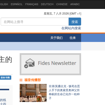
GLISH
ESPAÑOL
FRANÇAIS
DEUTSCH
CHINESE
ARABIC
星期五, 7 八月 2026 [GMT +1]
搜索
在网站内搜索
关于我们
往来
主的
使命/传教
福音传播部
非洲/莫桑比克 - 惨死在恶
人手下的奥索里奥神父所
奉献的生命已化作一粒种
子
的线
十四