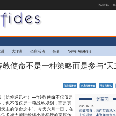
ITALIANO
EN
欧洲
大洋洲
圣座活动
任命
News Analysis
调传教使命不是一种策略而是参与“天
福音传播部
宗座传教善会
塔格莱枢机
城（信仰通讯社）—“传教使命不仅仅是
梵蒂冈
略，也不仅仅是一项战略规划，而是真
2026-07-14
到天主的使命之中”。今天六月一日，在
传教培育：面向英语地区
圣伯多禄大殿唱经楼小堂举行的宗座传
上培训第二讲聚焦教宗良