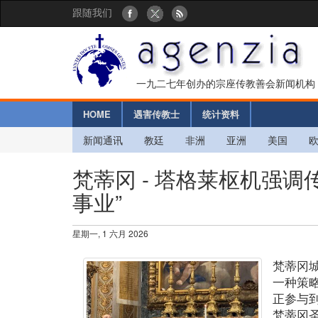
跟随我们
一九二七年创办的宗座传教善会新闻机构
HOME
遇害传教士
统计资料
新闻通讯
教廷
非洲
亚洲
美国
梵蒂冈 - 塔格莱枢机强
事业”
星期一, 1 六月 2026
梵蒂冈
一种策
正参与
梵蒂冈