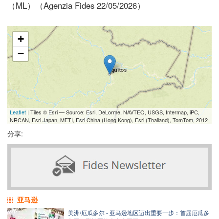
（ML）（Agenzia Fides 22/05/2026）
+
−
Leaflet
| Tiles © Esri — Source: Esri, DeLorme, NAVTEQ, USGS, Intermap, iPC,
NRCAN, Esri Japan, METI, Esri China (Hong Kong), Esri (Thailand), TomTom, 2012
分享:
亚马逊
美洲/厄瓜多尔 - 亚马逊地区迈出重要一步：首届厄瓜多