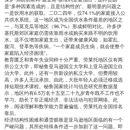
是“多种因素造成的，且是结构性的”。最明显的问题之
一是饮用水的获取。二O二四年，仅74.1%的家庭接入公
共供水系统。这一地区成为全国供水条件最差的地区之
一，与莫克瓜等地区（96.7%）形成鲜明对比。许多伊
基托斯郊区家庭仍需依靠雨水或购买来路不明的饮用
水。这不仅增加家庭支出，还带来健康风险，如霍乱、
腹泻、登革热等疾病。“一个家庭成员生病，就会使整个
家庭陷入经济困境”。
教育匮乏和青年失业同样十分严重。劳莱托地区仅有两
所公立大学，即秘鲁亚马逊国立大学和上亚马逊国立自
治大学。此外，还有一所新设的私立大学。但费用较
高，许多人无法承担。由此，大批年轻人必须迁移或选
择短期技术课程。秘鲁国家统计与信息研究所数据显
示，地区约有6.5万名十五至二十九岁青年既不工作也不
学习。助长了非正规经济、非法活动与犯罪网络。此
外，阅读理解和数学能力普遍偏低，劳莱托在全国排名
靠后。
经济结构性困难和通货膨胀是亚马逊地区面临的有一个
严峻问题，其所处特殊条件进一步加剧了这一问题。即