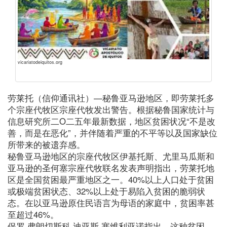
vicariatodeiquitos.org
劳莱托（信仰通讯社）—秘鲁亚马逊地区，即劳莱托多
个宗座代牧区宗座代牧发出警告。根据秘鲁国家统计与
信息研究所二O二五年最新数据，地区贫困状况“不是改
善，而是在恶化”，并伴随着严重的不平等以及国家缺位
所带来的被遗弃感。
秘鲁亚马逊地区的宗座代牧区伊基托斯、尤里马瓜斯和
亚马逊的圣何塞宗座代牧联名发表声明指出，劳莱托地
区是全国贫困最严重地区之一。40%以上人口处于贫困
或极端贫困状态、32%以上处于易陷入贫困的脆弱状
态。在以亚马逊原住民语言为母语的家庭中，贫困率甚
至超过46%。
保罗·弗朗切斯科·迪亚斯·塞维利亚诺指出，这种贫困