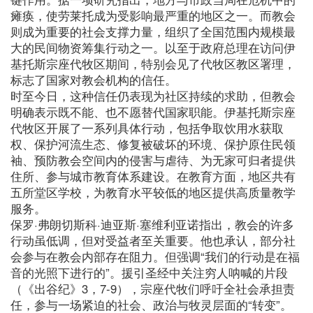
瘫痪，使劳莱托成为受影响最严重的地区之一。而教会
则成为重要的社会支撑力量，组织了全国范围内规模最
大的民间物资筹集行动之一。以至于政府总理在访问伊
基托斯宗座代牧区期间，特别会见了代牧区教区署理，
标志了国家对教会机构的信任。
时至今日，这种信任仍表现为社区持续的求助，但教会
明确表示既不能、也不愿替代国家职能。伊基托斯宗座
代牧区开展了一系列具体行动，包括争取饮用水获取
权、保护河流生态、修复被破坏的环境、保护原住民领
袖、预防教会空间内的侵害与虐待、为无家可归者提供
住所、参与城市教育体系建设。在教育方面，地区共有
五所堂区学校，为教育水平较低的地区提供高质量教学
服务。
保罗·弗朗切斯科·迪亚斯·塞维利亚诺指出，教会的许多
行动虽低调，但对受益者至关重要。他也承认，部分社
会参与在教会内部存在阻力。但强调“我们的行动是在福
音的光照下进行的”。援引圣经中关注穷人呐喊的片段
（《出谷纪》3，7-9），宗座代牧们呼吁全社会承担责
任，参与一场紧迫的社会、政治与牧灵层面的“转变”。