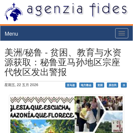
Menu
Toggl
naviga
美洲/秘鲁 - 贫困、教育与水资
源获取：秘鲁亚马孙地区宗座
代牧区发出警报
星期五, 22 五月 2026
亚马逊
地方教会
贫困
原住民
水