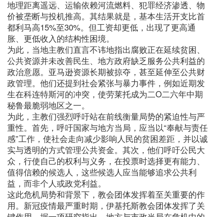
地理距离遥远、运输依赖河流燃料、犯罪经济渗透、物
价被垄断与投机推高。其结果就是，基本生活开支比首
都利马高15%至30%。但工资却更低，出现了更高通
胀、更低收入的结构性困境。
为此，当地主教们直言不讳地指出腐败正在延续贫困、
公共资源并未改善民生、地方政府缺乏服务公共利益的
政治意愿。亚马逊资源长期被掠夺，甚至延伸至公共财
政管理。他们还提到社会紧张与暴力事件，例如近期发
生在科连特斯河的冲突，使劳莱托成为二O二六年中期
秘鲁最脆弱地区之一。
为此，主教们强烈呼吁站在前线衡量局势的紧迫性与严
重性。首先，呼吁国家与地方当局，应当以“奉献与责任
感”工作，使社会走向减少影响人民的贫困差距，并以诚
实与透明的方式管理公共资金。其次，他们呼吁公民大
众，行使自己的权利与义务，在投票时选择更有能力、
值得信赖的候选人，这些候选人应当能够追求公共利
益，而非个人或政党利益。
这此危机局势和背景下，教会团体发挥着至关重要的作
用。新冠疫情最严重时期，伊基托斯教会团体发挥了关
键作用。据一项研究指出，地方与市政当局在危机中的