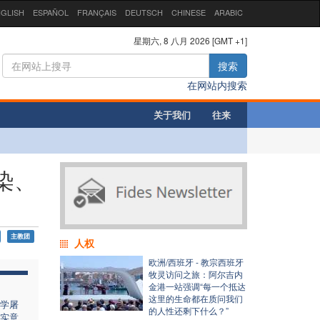
GLISH
ESPAÑOL
FRANÇAIS
DEUTSCH
CHINESE
ARABIC
星期六, 8 八月 2026 [GMT +1]
搜索
在网站内搜索
关于我们
往来
染、
主教团
人权
欧洲/西班牙 - 教宗西班牙
牧灵访问之旅：阿尔吉内
金港一站强调“每一个抵达
这里的生命都在质问我们
学屠
的人性还剩下什么？”
实意