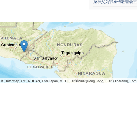
拉神父为宗座传教善会主
S, Intermap, iPC, NRCAN, Esri Japan, METI, Esri China (Hong Kong), Esri (Thailand), To