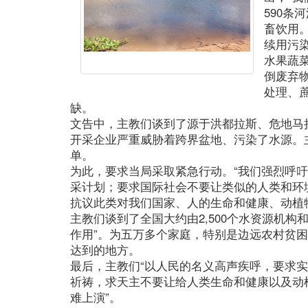
590条
畜饮用
续用污
水果蔬
倒废弃
处理、
缺。
文告中，主教们谈到了源于洪都拉斯、危地马
开采企业严重威胁着跨界盆地、污染了水源。
单。
为此，要求当局采取紧急行动。“我们强烈呼
采计划；要求国际社会不要让类似的人类和环
抗议此类对我们国家、人的生命和健康、动植
主教们谈到了全国大约由2,500个水资源机构
作用”。为五万多个家庭，特别是边远农村贫
达到的地方。
最后，主教们“以人民的名义高声疾呼，要求
祈祷，求天主不要让给人类生命和健康以及动
难上演”。