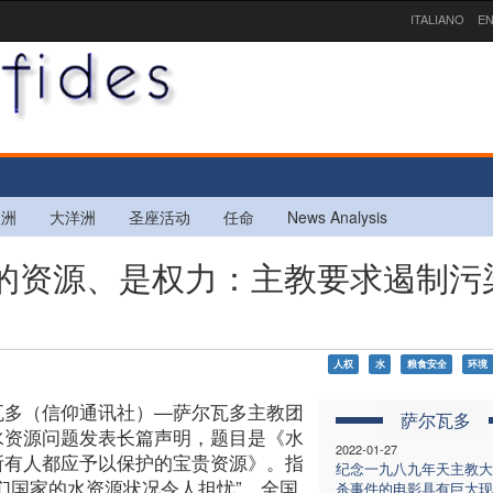
ITALIANO
EN
欧洲
大洋洲
圣座活动
任命
News Analysis
宝贵的资源、是权力：主教要求遏制污
人权
水
粮食安全
环境
瓦多（信仰通讯社）—萨尔瓦多主教团
萨尔瓦多
水资源问题发表长篇声明，题目是《水
2022-01-27
所有人都应予以保护的宝贵资源》。指
纪念一九八九年天主教大
我们国家的水资源状况令人担忧”。全国
杀事件的电影具有巨大现