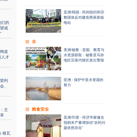
亚洲/韩国 - 民间组织和宗
教团体反对建造两座新核
他们的
电站
望成
”
水
美洲/秘鲁 - 贫困、教育与
殉道
水资源获取：秘鲁亚马孙
穷人才
地区宗座代牧区发出警报
亚洲 - 保护中亚水资源的
荣列
努力
会、
粮食安全
：主
革
亚洲/印度 - 经济学家修女
指稻米产量增加但“农药问
题依然存在”
·格瓦