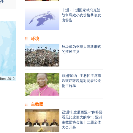
任
非洲 - 非洲国家就乌克兰
战争导致小麦价格暴涨发
出警告
环境
垃圾成为亚非大陆新形式
的殖民主义
非洲/加纳 - 主教团主席痛
mTom, 2012
斥破坏环境是对弱者和造
物主施暴
主教团
亚洲/印度尼西亚 - “你将要
看见比这更大的事”：亚洲
主教团协会第十二届全体
大会开幕