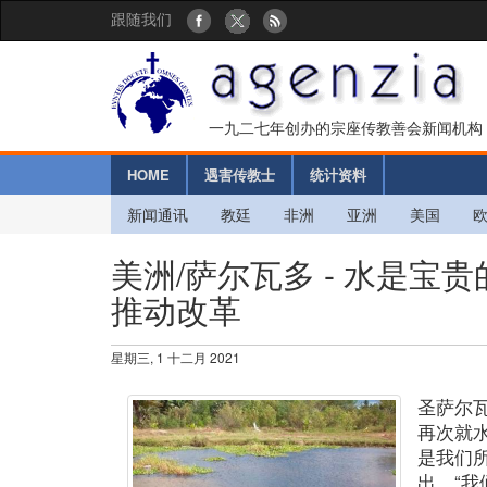
跟随我们
一九二七年创办的宗座传教善会新闻机构
HOME
遇害传教士
统计资料
新闻通讯
教廷
非洲
亚洲
美国
美洲/萨尔瓦多 - 水是
推动改革
星期三, 1 十二月 2021
圣萨尔
再次就
是我们
出，“