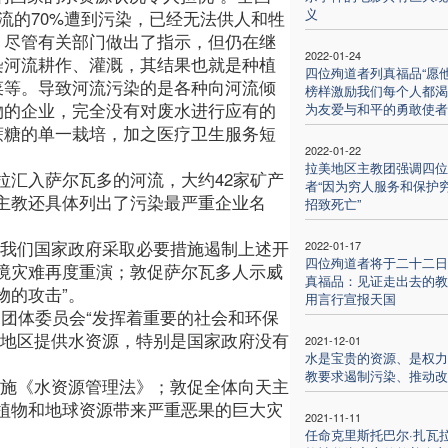
义
河流的70%遭到污染，已经无法供人和牲
。尽管有关部门做出了指示，但仍在继
2022-01-24
染河流耕作、灌溉，其结果也就是种植
四位殉道者列真福品“愿
菜等。导致河流污染的是各种向河流倾
榜样激励我们每个人都渴
物的企业，完全没有对废水进行应有的
为友爱与和平的勇敢使者
蔗糖的单一栽培，加之医疗卫生服务短
2022-01-22
拉美地区主教团强调四位
拉汇入萨尔瓦多的河流，大约42家矿产
者“因为穷人服务和保护
主教还具体列出了污染最严重企业名
招致死亡”
吁我们国家政府采取必要措施遏制上述开
2022-01-17
四位殉道者将于二十二日
境灾难再度重演；敦促萨尔瓦多人示威
真福品：见证走出去的教
物的攻击”。
用言行宣报天国
和团体委员会“发挥着重要的社会和环保
困地区提供水资源，特别是国家政府没有
2021-12-01
水是宝贵的资源、是权力
教要求遏制污染、推动改
实施《水资源管理法》；敦促全体向天主
植物和地球资源带来严重恶果的巨大灾
2021-11-11
任命克里斯托巴尔·扎瓦拉