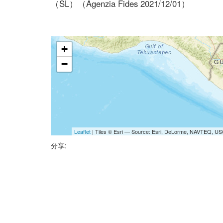
（SL）（Agenzia Fides 2021/12/01）
+
−
Leaflet
| Tiles © Esri — Source: Esri, DeLorme, NAVTEQ, USG
分享: