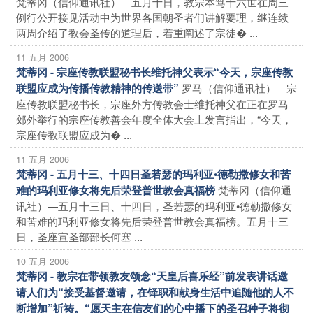
梵蒂冈（信仰通讯社）―五月十日，教宗本笃十六世在周三
例行公开接见活动中为世界各国朝圣者们讲解要理，继连续
两周介绍了教会圣传的道理后，着重阐述了宗徒� ...
11 五月 2006
梵蒂冈 - 宗座传教联盟秘书长维托神父表示“今天，宗座传教
罗马（信仰通讯社）―宗
联盟应成为传播传教精神的传送带”
座传教联盟秘书长，宗座外方传教会士维托神父在正在罗马
郊外举行的宗座传教善会年度全体大会上发言指出，“今天，
宗座传教联盟应成为� ...
11 五月 2006
梵蒂冈 - 五月十三、十四日圣若瑟的玛利亚•德勒撒修女和苦
梵蒂冈（信仰通
难的玛利亚修女将先后荣登普世教会真福榜
讯社）―五月十三日、十四日，圣若瑟的玛利亚•德勒撒修女
和苦难的玛利亚修女将先后荣登普世教会真福榜。五月十三
日，圣座宣圣部部长何塞 ...
10 五月 2006
梵蒂冈 - 教宗在带领教友颂念“天皇后喜乐经”前发表讲话邀
请人们为“接受基督邀请，在铎职和献身生活中追随他的人不
断增加”祈祷。“愿天主在信友们的心中播下的圣召种子将彻