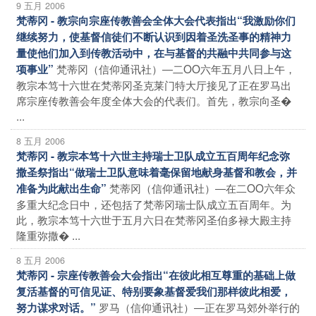
9 五月 2006
梵蒂冈 - 教宗向宗座传教善会全体大会代表指出“我激励你们
继续努力，使基督信徒们不断认识到因着圣洗圣事的精神力
量使他们加入到传教活动中，在与基督的共融中共同参与这
梵蒂冈（信仰通讯社）―二OO六年五月八日上午，
项事业”
教宗本笃十六世在梵蒂冈圣克莱门特大厅接见了正在罗马出
席宗座传教善会年度全体大会的代表们。首先，教宗向圣�
...
8 五月 2006
梵蒂冈 - 教宗本笃十六世主持瑞士卫队成立五百周年纪念弥
撒圣祭指出“做瑞士卫队意味着毫保留地献身基督和教会，并
梵蒂冈（信仰通讯社）―在二OO六年众
准备为此献出生命”
多重大纪念日中，还包括了梵蒂冈瑞士队成立五百周年。为
此，教宗本笃十六世于五月六日在梵蒂冈圣伯多禄大殿主持
隆重弥撒� ...
8 五月 2006
梵蒂冈 - 宗座传教善会大会指出“在彼此相互尊重的基础上做
复活基督的可信见证、特别要象基督爱我们那样彼此相爱，
罗马（信仰通讯社）―正在罗马郊外举行的
努力谋求对话。”