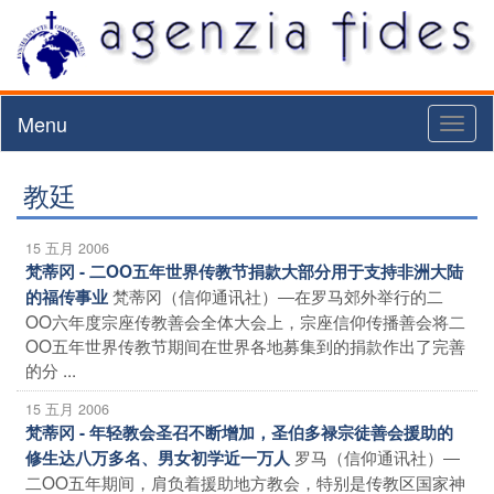
Menu
Toggl
naviga
教廷
15 五月 2006
梵蒂冈 - 二OO五年世界传教节捐款大部分用于支持非洲大陆
梵蒂冈（信仰通讯社）―在罗马郊外举行的二
的福传事业
OO六年度宗座传教善会全体大会上，宗座信仰传播善会将二
OO五年世界传教节期间在世界各地募集到的捐款作出了完善
的分 ...
15 五月 2006
梵蒂冈 - 年轻教会圣召不断增加，圣伯多禄宗徒善会援助的
罗马（信仰通讯社）―
修生达八万多名、男女初学近一万人
二OO五年期间，肩负着援助地方教会，特别是传教区国家神