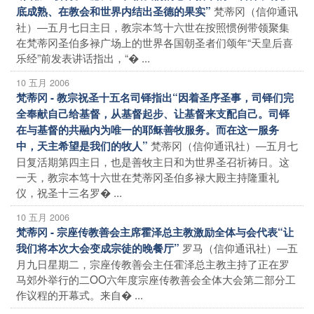
梵蒂冈（信仰通讯
底成熟、在教会和世界内结出圣德的果实”
社）―五月七日主日，教宗本笃十六世在按照惯例带领聚集
在梵蒂冈圣伯多禄广场上的世界各国朝圣者们颂年“天皇后喜
乐经”前发表讲话指出，“� ...
10 五月 2006
梵蒂冈 - 教宗祝圣十五名司铎指出“因着圣序圣事，司铎们完
全奉献自己给基督，从基督起步、让基督来支配自己。司铎
在与基督的共融内为唯一的耶稣善牧服务。而在这一服务
梵蒂冈（信仰通讯社）―五月七
中，天主希望是我们的牧人”
日复活期第四主日，也是善牧主日和为世界圣召祈祷日。这
一天，教宗本笃十六世在梵蒂冈圣伯多禄大殿主持隆重礼
仪，祝圣十三名罗� ...
10 五月 2006
梵蒂冈 - 宗座传教善会主席霍泽总主教激励全体与会代表“让
罗马（信仰通讯社）―五
我们将本次大会变成宗徒的晚餐厅”
月九日星期二，宗座传教善会主任霍泽总主教主持了正在罗
马郊外举行的二OO六年度宗座传教善会全体大会第二部分工
作议程的开幕式。来自� ...