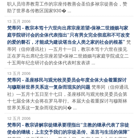
职人员培养教育工作的宗座传教善会圣伯多禄宗徒善会，赞
助了世界各传教区国家930� ...
13 五月 2006
梵蒂冈 - 教宗本笃十六世向出席宗座若望•保禄二世婚姻与家
庭学院研讨会的全体代表指出“只有男女完全彻底和不可改变
梵
的爱的磐石，才能成为建设堪当全人类之家的社会的根基”
蒂冈（信仰通讯社）―五月十一日，教宗本笃十六世在接见
正在罗马出席纪念宗座若望•保禄二世婚姻与家庭学院成立二
十五周年纪念研讨会的全体代表时发表讲 ...
13 五月 2006
梵蒂冈 - 圣座移民与观光牧灵委员会年度全体大会着重探讨
梵蒂冈（信仰通讯
与穆斯林世界关系这一复杂而现实的问题
社）―五月十五日至十七日，圣座移民与观光牧灵委员会第
十七届全体大会将在罗马举行。本届大会着重探讨与穆斯林
世界关系这一复杂而现实的问� ...
12 五月 2006
梵蒂冈 - 教宗讲解宗徒继承要理指出“主教的继承代表了宗徒
使命的继续；上主交予我们的宗徒圣传、圣言与生活的保障”