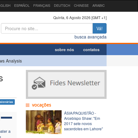
GLISH
ESPAÑOL
FRANÇAIS
DEUTSCH
CHINESE
ARABIC
Quinta, 6 Agosto 2026 [GMT +1]
Vá!
busca avançada
sobre nós
contatos
ws Analysis
s
ssionárias
vocações
ÁSIA/PAQUISTÃO -
Arcebispo Shaw: "Em
2017 sete novos
sacerdotes em Lahore"
ater a
e