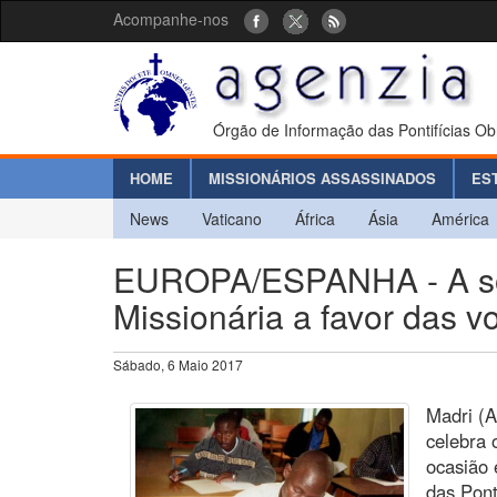
Acompanhe-nos
Órgão de Informação das Pontifícias Ob
HOME
MISSIONÁRIOS ASSASSINADOS
ES
News
Vaticano
África
Ásia
América
EUROPA/ESPANHA - A soli
Missionária a favor das 
Sábado, 6 Maio 2017
Madri (A
celebra 
ocasião 
das Pont