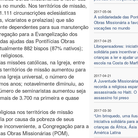
 no mundo. Nos territórios de missão,
1.111 circunscrições eclesiásticas
2017-05-06
A solidariedade das Pont
s, vicariatos e prelazias) que são
Obras Missionária a fav
ente dependentes para sua manutenção
vocações no mundo
regação para a Evangelização dos
das ajudas das Pontifícias Obras
2017-04-25
Libropensadores: iniciati
tualmente 882 bispos (87% nativos);
solidária para incentivar
religiosos.
crianças a ler e ajudar 
s missões católicas, na Igreja, entre
escola na Costa do Mar
s territórios de missão aumentou para
na Igreja universal, o número de
2017-04-21
A Juventude Missionária
mos anos; notavelmente diminuiu, ao
recorda a religiosa espa
 número de seminaristas aumentou seja
assassinada no Haiti. O
 (mais de 3.700 na primeira e quase
assassino foi preso
2017-03-30
giosa nos territórios de missão
“Um brinquedo, uma ilus
-la por causa da pobreza de seus
iniciativa solidária para 
ste inconveniente, a Congregação para a
crianças da África, Ásia
cias Obras Missionárias (POM),
América Latina