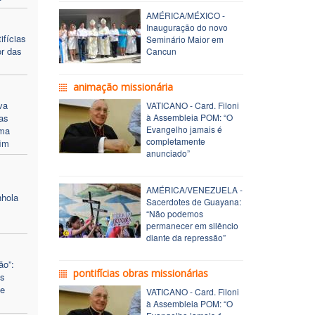
AMÉRICA/MÉXICO -
Inauguração do novo
ifícias
Seminário Maior em
or das
Cancun
animação missionária
va
VATICANO - Card. Filoni
 as
à Assembleia POM: “O
Evangelho jamais é
uma
completamente
fim
anunciado”
AMÉRICA/VENEZUELA -
nhola
Sacerdotes de Guayana:
“Não podemos
permanecer em silêncio
diante da repressão”
ão”:
pontifícias obras missionárias
as
 e
VATICANO - Card. Filoni
à Assembleia POM: “O