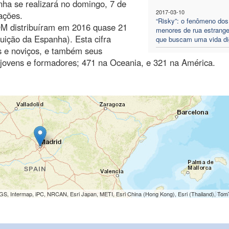
ha se realizará no domingo, 7 de
2017-03-10
ações.
“Risky”: o fenômeno dos
POM distribuíram em 2016 quase 21
menores de rua estrange
uição da Espanha). Esta cifra
que buscam uma vida d
as e noviços, e também seus
 jovens e formadores; 471 na Oceania, e 321 na América.
S, Intermap, iPC, NRCAN, Esri Japan, METI, Esri China (Hong Kong), Esri (Thailand), To