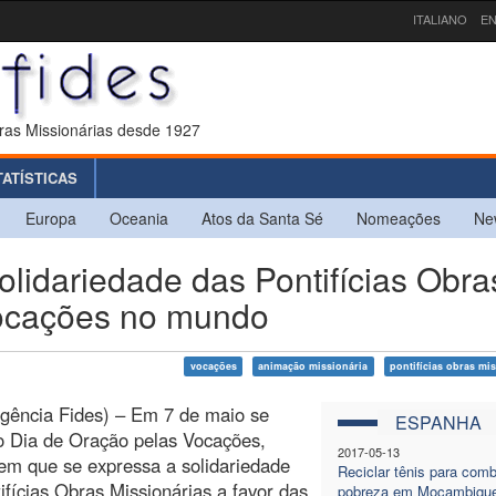
ITALIANO
EN
ras Missionárias desde 1927
TATÍSTICAS
Europa
Oceania
Atos da Santa Sé
Nomeações
Ne
dariedade das Pontifícias Obra
vocações no mundo
vocações
animação missionária
pontifícias obras mi
gência Fides) – Em 7 de maio se
ESPANHA
o Dia de Oração pelas Vocações,
2017-05-13
em que se expressa a solidariedade
Reciclar tênis para comb
ifícias Obras Missionárias a favor das
pobreza em Moçambiqu