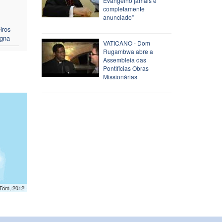
Evangelho jamais é
completamente
anunciado”
iros
igna
VATICANO - Dom
Rugambwa abre a
Assembleia das
Pontifícias Obras
Missionárias
mTom, 2012