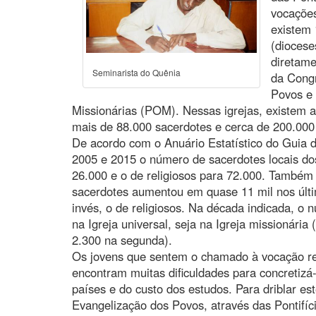
vocações
existem 
(diocese
diretam
Seminarista do Quênia
da Cong
Povos e 
Missionárias (POM). Nessas igrejas, existem a
mais de 88.000 sacerdotes e cerca de 200.000 
De acordo com o Anuário Estatístico do Guia da
2005 e 2015 o número de sacerdotes locais do
26.000 e o de religiosos para 72.000. Também 
sacerdotes aumentou em quase 11 mil nos últi
invés, o de religiosos. Na década indicada, o
na Igreja universal, seja na Igreja missionária
2.300 na segunda).
Os jovens que sentem o chamado à vocação reli
encontram muitas dificuldades para concretizá
países e do custo dos estudos. Para driblar e
Evangelização dos Povos, através das Pontifí