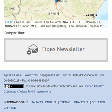
Leaflet
| Tiles © Esri — Source: Esri, DeLorme, NAVTEQ, USGS, Intermap, iPC,
NRCAN, Esri Japan, METI, Esri China (Hong Kong), Esri (Thailand), TomTom, 2012
Compartilhar:
Agenzia Fides - Palazzo “de Propaganda Fide” - 00120 - Città del Vaticano Tel. +39-
06-69880115 - Fax +39-06-69880107
Os conteúdos do site estão publicados sob uma
Licença Creative
Commons - Atribuição 4.0 Internacional
INTERNAZIONALE :
ITALIANO
|
ENGLISH
|
ESPAÑOL
|
FRANÇAIS
| |
DEUTSCH
|
CHINESE
|