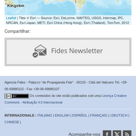
Leaflet
| Tiles © Esri — Source: Esri, DeLorme, NAVTEQ, USGS, Intermap, iPC,
NRCAN, Esri Japan, METI, Esri China (Hong Kong), Esri (Thailand), TomTom, 2012
Compartilhar:
Agenzia Fides - Palazzo “de Propaganda Fide” - 00120 - Città del Vaticano Tel. +39-
06-69880115 - Fax +39-06-69880107
Os conteúdos do site estão publicados sob uma
Licença Creative
Commons - Atribuição 4.0 Internacional
INTERNAZIONALE :
ITALIANO
|
ENGLISH
|
ESPAÑOL
|
FRANÇAIS
| |
DEUTSCH
|
CHINESE
|
Acompanhe-nos: