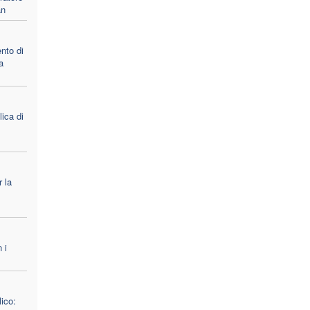
an
ento di
a
lica di
r la
 i
ico: