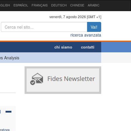
GLISH
ESPAÑOL
FRANÇAIS
DEUTSCH
CHINESE
ARABIC
venerdì, 7 agosto 2026 [GMT +1]
Vai!
ricerca avanzata
chi siamo
contatti
s Analysis
N
ratore