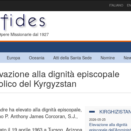
ITALIANO
EN
 Opere Missionarie dal 1927
Europa
Oceania
Atti della Santa Sede
Nomine
New
zione alla dignità episcopale
olico del Kyrgyzstan
dre ha elevato alla dignità episcopale,
KIRGHIZISTA
.mo P. Anthony James Corcoran, S.J.,
2026-05-25
Elevazione alla dignità
to il 19 aprile 1963 a Tucson, Arizona,
episcopale dell’Amminist