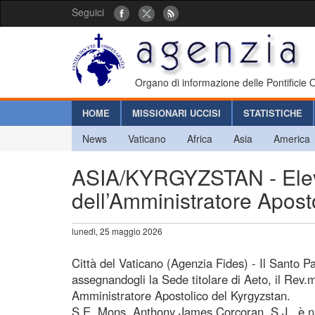
Seguici
Organo di informazione delle Pontificie
HOME
MISSIONARI UCCISI
STATISTICHE
News
Vaticano
Africa
Asia
America
ASIA/KYRGYZSTAN - Eleva
dell’Amministratore Apost
lunedì, 25 maggio 2026
Città del Vaticano (Agenzia Fides) - Il Santo Pa
assegnandogli la Sede titolare di Aeto, il Rev
Amministratore Apostolico del Kyrgyzstan.
S.E. Mons. Anthony James Corcoran, S.J., è na