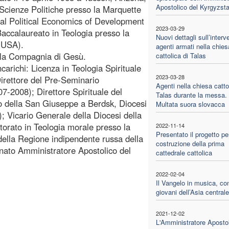
Apostolico del Kyrgyzst
 Scienze Politiche presso la Marquette
onal Political Economics of Development
2023-03-29
accalaureato in Teologia presso la
Nuovi dettagli sull’interv
 USA).
agenti armati nella chies
r la Compagnia di Gesù.
cattolica di Talas
ncarichi: Licenza in Teologia Spirituale
2023-03-28
irettore del Pre-Seminario
Agenti nella chiesa catto
7-2008); Direttore Spirituale del
Talas durante la messa.
 della San Giuseppe a Berdsk, Diocesi
Multata suora slovacca
; Vicario Generale della Diocesi della
torato in Teologia morale presso la
2022-11-14
Presentato il progetto pe
ella Regione indipendente russa della
costruzione della prima
ato Amministratore Apostolico del
cattedrale cattolica
2022-02-04
Il Vangelo in musica, con
giovani dell’Asia centrale
2021-12-02
L'Amministratore Apostol