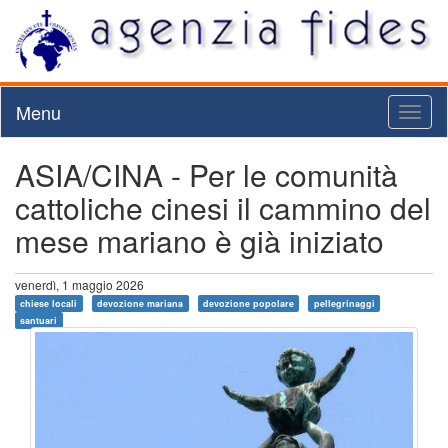
Menu
Toggl
naviga
ASIA/CINA - Per le comunità
cattoliche cinesi il cammino del
mese mariano è già iniziato
venerdì, 1 maggio 2026
chiese locali
devozione mariana
devozione popolare
pellegrinaggi
santuari