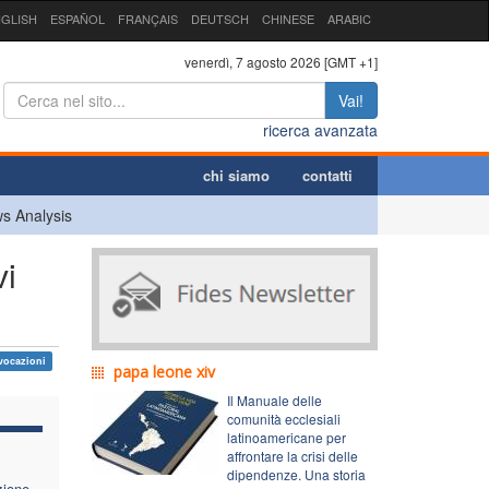
GLISH
ESPAÑOL
FRANÇAIS
DEUTSCH
CHINESE
ARABIC
venerdì, 7 agosto 2026 [GMT +1]
Vai!
ricerca avanzata
chi siamo
contatti
s Analysis
vi
vocazioni
papa leone xiv
Il Manuale delle
comunità ecclesiali
latinoamericane per
affrontare la crisi delle
dipendenze. Una storia
zione