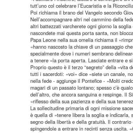
tutt’uno col celebrare l’Eucaristia e la Riconc
Poi richiama il brano del Vangelo secondo Giova
Nell’accompagnare altri nel cammino della fede 
altri battezzati varcherete ogni giorno la soglia
nascondete mai questa porta santa, non bloccat
Papa Leone nella sua omelia richiama il «rimp
«hanno nascosto la chiave di un passaggio che
specialmente dove i numeri sembrano delineare 
a tenere «la porta aperta. Lasciate entrare e si
Proprio questo è il terzo “segreto” della «vita 
tutti i sacerdoti: «voi» dice «siete un canale,
nella fede - aggiunge il Pontefice - «Molti cred
magari di un passato lontano; spesso c’è qualco
dell’altro, che ancora sanguina e respinge. Il 
«riflesso della sua pazienza e della sua tenerezza
La sollecitudine primaria di ogni missione sace
è quella di «tenere libera la soglia e indicarla
segno della libertà e della gratuità. Il contrar
spingendole a entrare in recinti senza uscita.