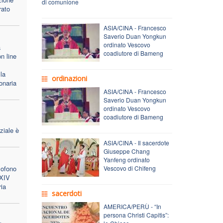
di comunione
rato
ASIA/CINA - Francesco
Saverio Duan Yongkun
ordinato Vescovo
a
coadiutore di Bameng
n line
la
ordinazioni
onaria
ASIA/CINA - Francesco
Saverio Duan Yongkun
ordinato Vescovo
coadiutore di Bameng
ziale è
ASIA/CINA - Il sacerdote
Giuseppe Chang
Yanfeng ordinato
lofono
Vescovo di Chifeng
 XIV
ria
sacerdoti
AMERICA/PERÙ - “In
persona Christi Capitis”: