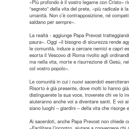
«Più profondo è il vostro legame con Cristo» ri
“segreto” della vita del prete, «più radicale è
umanità. Non c’è contrapposizione, né competizio
saldano per sempre».
La realtà - aggiunge Papa Prevost tratteggiando
paura». Oggi «il bisogno di sicurezza rende agg
le comunità, induce a cercare nemici e capri es
esorta il Vescovo di Roma rivolto agli ordinand
ma nella vita, morte e risurrezione di Gesù, nel
col vostro popolo».
Le comunità in cui i nuovi sacerdoti eserciteranno
Risorto è già presente, dove molti lo hanno gi
distinguerete la sua voce, troverete chi ve lo 
aiuteranno anche voi a diventare santi. E voi 
siano luoghi – giardini – della vita che risorge
Ai sacerdoti, anche Papa Prevost non chiede com
«Facilitare l’incontro, aiutare a convergere chi