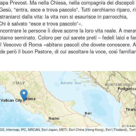
Papa Prevost. Ma nella Chiesa, nella compagnia dei discepoli 
Gesù, “entra, esce e trova pascolo”. Tutti cerchiamo riparo, r
raniarci dalla vita: la vita non si esaurisce in parrocchia,
hi è salvato “esce e trova pascolo”».
ncontrare le persone lì dove scorre la loro vita reale. A merav
iamo seminato. Coloro per cui sarete preti – fedeli laici e fa
 il Vescovo di Roma «abitano pascoli che dovete conoscere. A
 però il buon Pastore, di cui ascoltare la voce, così familia
S, Intermap, iPC, NRCAN, Esri Japan, METI, Esri China (Hong Kong), Esri (Thailand), To