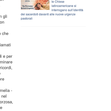
le Chiese
.
latinoamericane si
interrogano sull’identità
dei sacerdoti davanti alle nuove urgenze
n gli
pastorali
Non
o che
iamati
di e per
mminare
ricordi,
è
ere
melia -
 nel
forzosa,
le