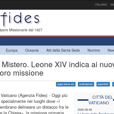
ITALIANO
EN
 Opere Missionarie dal 1927
Europa
Oceania
Atti della Santa Sede
Nomine
New
l Mistero. Leone XIV indica ai nuo
 loro missione
papa leone xiv
ordinazioni
sacerdoti
l Vaticano (Agenzia Fides) - Oggi più
CITTÀ DEL
 specialmente nei luoghi dove «i
VATICANO
embrano delineare un distacco fra le
2026-08-06
e la Chiesa», la missione primaria
La festa della Trasfigura