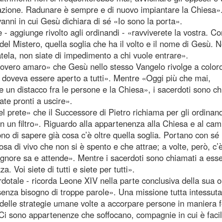
iliazione. Radunare è sempre e di nuovo impiantare la Chiesa»
nni in cui Gesù dichiara di sé «Io sono la porta».
- aggiunge rivolto agli ordinandi - «ravviverete la vostra. Co
 del Mistero, quella soglia che ha il volto e il nome di Gesù. 
ela, non siate di impedimento a chi vuole entrare».
rovero amaro» che Gesù nello stesso Vangelo rivolge a color
 doveva essere aperto a tutti». Mentre «Oggi più che mai,
un distacco fra le persone e la Chiesa», i sacerdoti sono ch
ate pronti a uscire».
del prete» che il Successore di Pietro richiama per gli ordinan
 non un filtro». Riguardo alla appartenenza alla Chiesa e al ca
ono di sapere già cosa c’è oltre quella soglia. Portano con sé 
sa di vivo che non si è spento e che attrae; a volte, però, c’
Signore sa e attende». Mentre i sacerdoti sono chiamati a ess
. Voi siete di tutti e siete per tutti».
rdotale - ricorda Leone XIV nella parte conclusiva della sua o
, senza bisogno di troppe parole». Una missione tutta intessuta
io delle strategie umane volte a accorpare persone in maniera 
 «Ci sono appartenenze che soffocano, compagnie in cui è faci