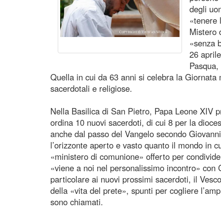
degli uo
«tenere 
Mistero d
«senza b
26 april
Pasqua, 
Quella in cui da 63 anni si celebra la Giornata
sacerdotali e religiose.
Nella Basilica di San Pietro, Papa Leone XIV pr
ordina 10 nuovi sacerdoti, di cui 8 per la dioc
anche dal passo del Vangelo secondo Giovanni l
l’orizzonte aperto e vasto quanto il mondo in cui
«ministero di comunione» offerto per condivider
«viene a noi nel personalissimo incontro» con C
particolare ai nuovi prossimi sacerdoti, il Ves
della «vita del prete», spunti per cogliere l’am
sono chiamati.