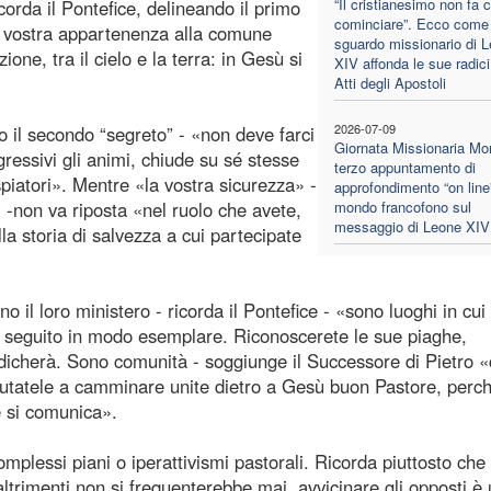
“Il cristianesimo non fa 
corda il Pontefice, delineando il primo
cominciare”. Ecco come 
 la vostra appartenenza alla comune
sguardo missionario di 
ne, tra il cielo e la terra: in Gesù si
XIV affonda le sue radici
Atti degli Apostoli
2026-07-09
 il secondo “segreto” - «non deve farci
Giornata Missionaria Mon
ressivi gli animi, chiude su sé stesse
terzo appuntamento di
piatori». Mentre «la vostra sicurezza» -
approfondimento “on line”
i -non va riposta «nel ruolo che avete,
mondo francofono sul
messaggio di Leone XIV
la storia di salvezza a cui partecipate
 il loro ministero - ricorda il Pontefice - «sono luoghi in cui 
à seguito in modo esemplare. Riconoscerete le sue piaghe,
indicherà. Sono comunità - soggiunge il Successore di Pietro 
aiutatele a camminare unite dietro a Gesù buon Pastore, perc
 e si comunica».
plessi piani o iperattivismi pastorali. Ricorda piuttosto che
 altrimenti non si frequenterebbe mai, avvicinare gli opposti è