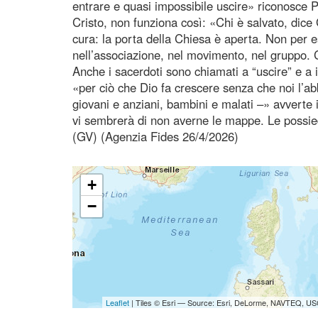
entrare e quasi impossibile uscire» riconosce 
Cristo, non funziona così: «Chi è salvato, dice 
cura: la porta della Chiesa è aperta. Non per est
nell’associazione, nel movimento, nel gruppo. C
Anche i sacerdoti sono chiamati a “uscire” e a i
«per ciò che Dio fa crescere senza che noi l’abb
giovani e anziani, bambini e malati –» avverte
vi sembrerà di non averne le mappe. Le possiede
(GV) (Agenzia Fides 26/4/2026)
+
−
Leaflet
| Tiles © Esri — Source: Esri, DeLorme, NAVTEQ, USG