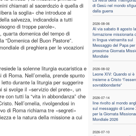
mini chiamati al sacerdozio è quella di
di Gesù nel mondo sfigu
dalla guerra
libera la soglia» che introduce al
ella salvezza, indicandola a tutti
2026-08-06
isogno di troppe parole».
Al via sabato 8 agosto l
e, quarta domenica del tempo di
formazione missionaria o
la “Domenica del Buon Pastore”.
in lingua vietnamita sul
Messaggio del Papa per 
 mondiale di preghiera per le vocazioni
prossima Giornata Missi
Mondiale
esiede la solenne liturgia eucaristica e
2026-08-02
Leone XIV: Quando si è
esi di Roma. Nell’omelia, prende spunto
insieme a Cristo “l’essen
etto durante la liturgia per suggerire
sovrabbondante”
 si svolge il «servizio del prete», un
e con tutti la “vita in abbondanza” che
2026-07-14
risto. Nell’omelia, rivolgendosi in
line rivolto al mondo ang
sul messaggio di Leone
covo di Roma richiama tre «segreti»
per la Giornata Missiona
piezza e la natura della missione a cui
Mondiale 2026
2026-07-10