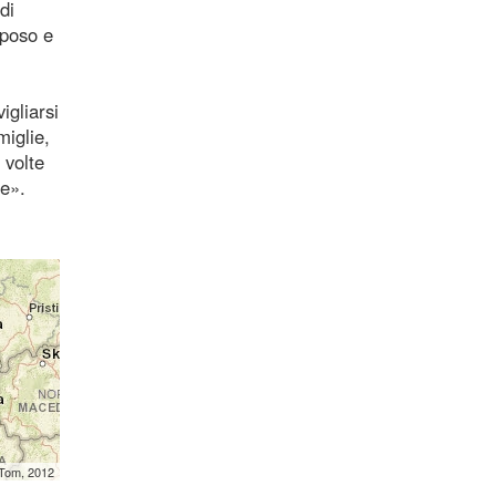
di
iposo e
igliarsi
miglie,
 volte
re».
mTom, 2012