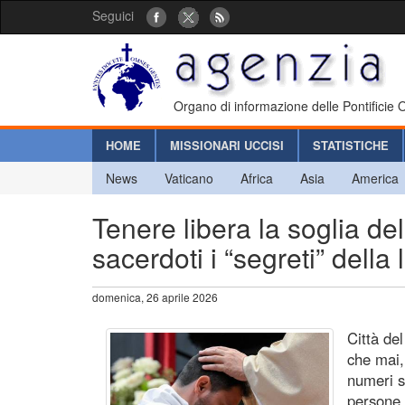
Seguici
Organo di informazione delle Pontificie
HOME
MISSIONARI UCCISI
STATISTICHE
News
Vaticano
Africa
Asia
America
Tenere libera la soglia de
sacerdoti i “segreti” della
domenica, 26 aprile 2026
Città de
che mai,
numeri s
persone 