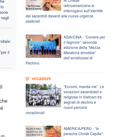
le Chiese
che
latinoamericane si
lo
interrogano sull’identità
Leone
dei sacerdoti davanti alle nuove urgenze
 negli
pastorali
ASIA/CINA - “Correre per
diale:
il Signore”: seconda
edizione della “Mezza
per il
Maratona sinodale”
dell’arcidiocesi di
Pechino
vocazioni
il
“Eccomi, manda me”. Le
vocazioni sacerdotali e
religiose in Vietnam tra
«che
segnali di declino e
hé
nuovi percorsi
vocazionali
AMERICA/PERÙ - “In
persona Christi Capitis”:
 un