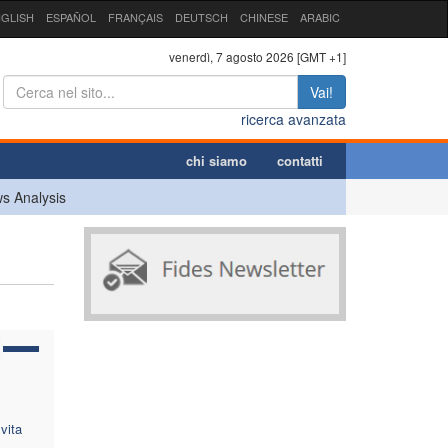
GLISH
ESPAÑOL
FRANÇAIS
DEUTSCH
CHINESE
ARABIC
venerdì, 7 agosto 2026 [GMT +1]
Vai!
ricerca avanzata
chi siamo
contatti
s Analysis
vita