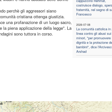
cappuccino Rehmat,
costruisce dialogo, sper
fraternità, nel segno di s
endo perchè gli aggressori siano
Francesco
comunità cristiana ottenga giustizia.
isce una profanazione di un luogo sacro,
2026-07-08
e la piena applicazione della legge". La
La comunità cattolica in
indagini sono tuttora in corso.
linea contro gli abusi sui
minori, "per promuovere 
dignità e la protezione de
bambini", dice l'Arcives
Arshad