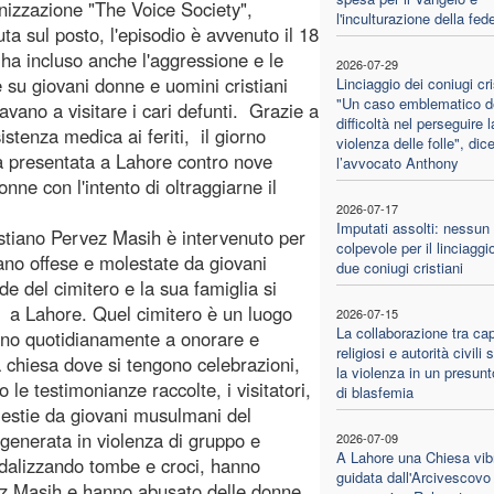
anizzazione "The Voice Society",
l'inculturazione della fed
uta sul posto, l'episodio è avvenuto il 18
e ha incluso anche l'aggressione e le
2026-07-29
 su giovani donne e uomini cristiani
Linciaggio dei coniugi cri
"Un caso emblematico de
vano a visitare i cari defunti. Grazie a
difficoltà nel perseguire l
stenza medica ai feriti, il giorno
violenza delle folle", dic
ta presentata a Lahore contro nove
l’avvocato Anthony
nne con l'intento di oltraggiarne il
2026-07-17
Imputati assolti: nessun
stiano Pervez Masih è intervenuto per
colpevole per il linciaggio
no offese e molestate da giovani
due coniugi cristiani
e del cimitero e la sua famiglia si
n a Lahore. Quel cimitero è un luogo
2026-07-15
La collaborazione tra cap
ecano quotidianamente a onorare e
religiosi e autorità civili
a chiesa dove si tengono celebrazioni,
la violenza in un presun
e testimonianze raccolte, i visitatori,
di blasfemia
lestie da giovani musulmani del
egenerata in violenza di gruppo e
2026-07-09
A Lahore una Chiesa vib
ndalizzando tombe e croci, hanno
guidata dall'Arcivescovo
ez Masih e hanno abusato delle donne