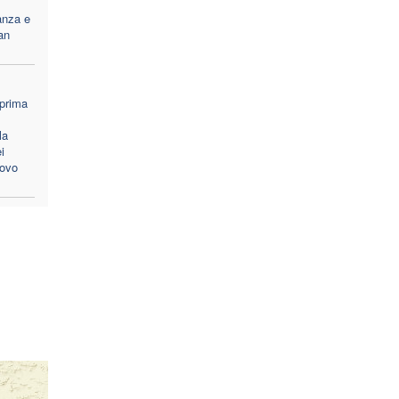
anza e
an
 prima
la
i
covo