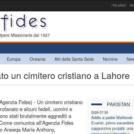
ITALIANO
EN
 Opere Missionarie dal 1927
Europa
Oceania
Atti della Santa Sede
Nomine
New
o un cimitero cristiano a Lahore
Agenzia Fides) - Un cimitero cristiano
PAKISTAN
profanato e alcuni fedeli, uomini e
2026-07-30
ono stati brutalmente aggrediti a
Addio a padre Mahboob
Come comunica all'Agenzia Fides
Evarist, primo sacerdote
cappuccino punjabi: una 
to Aneeqa Maria Anthony,
spesa per il Vangelo e