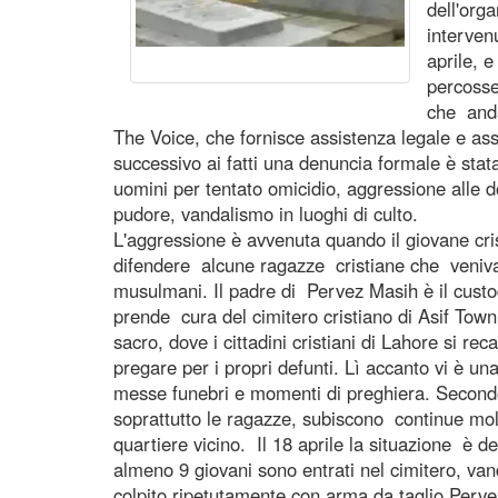
dell'org
interven
aprile, 
percosse
che anda
The Voice, che fornisce assistenza legale e assi
successivo ai fatti una denuncia formale è sta
uomini per tentato omicidio, aggressione alle do
pudore, vandalismo in luoghi di culto.
L'aggressione è avvenuta quando il giovane cri
difendere alcune ragazze cristiane che veniva
musulmani. Il padre di Pervez Masih è il custod
prende cura del cimitero cristiano di Asif Tow
sacro, dove i cittadini cristiani di Lahore si r
pregare per i propri defunti. Lì accanto vi è un
messe funebri e momenti di preghiera. Secondo l
soprattutto le ragazze, subiscono continue mo
quartiere vicino. Il 18 aprile la situazione è d
almeno 9 giovani sono entrati nel cimitero, va
colpito ripetutamente con arma da taglio Perv