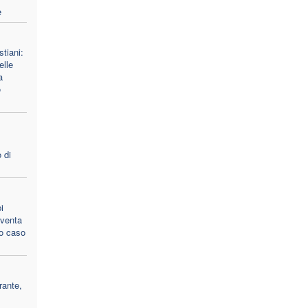
e
stiani:
lle
a
e
 di
i
 sventa
to caso
rante,