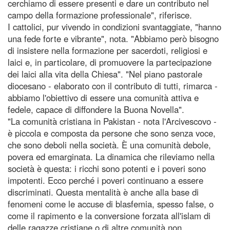
cerchiamo di essere presenti e dare un contributo nel
campo della formazione professionale", riferisce.
I cattolici, pur vivendo in condizioni svantaggiate, "hanno
una fede forte e vibrante", nota. "Abbiamo però bisogno
di insistere nella formazione per sacerdoti, religiosi e
laici e, in particolare, di promuovere la partecipazione
dei laici alla vita della Chiesa". "Nel piano pastorale
diocesano - elaborato con il contributo di tutti, rimarca -
abbiamo l'obiettivo di essere una comunità attiva e
fedele, capace di diffondere la Buona Novella".
"La comunità cristiana in Pakistan - nota l'Arcivescovo -
è piccola e composta da persone che sono senza voce,
che sono deboli nella società. È una comunità debole,
povera ed emarginata. La dinamica che rileviamo nella
società è questa: i ricchi sono potenti e i poveri sono
impotenti. Ecco perché i poveri continuano a essere
discriminati. Questa mentalità è anche alla base di
fenomeni come le accuse di blasfemia, spesso false, o
come il rapimento e la conversione forzata all'islam di
delle ragazze cristiane o di altre comunità non