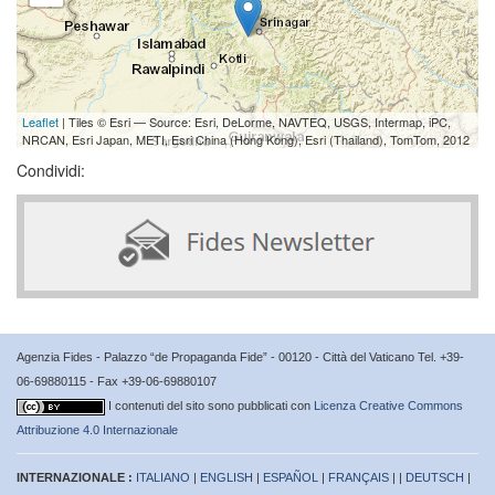
Leaflet
| Tiles © Esri — Source: Esri, DeLorme, NAVTEQ, USGS, Intermap, iPC,
NRCAN, Esri Japan, METI, Esri China (Hong Kong), Esri (Thailand), TomTom, 2012
Condividi:
Agenzia Fides - Palazzo “de Propaganda Fide” - 00120 - Città del Vaticano Tel. +39-
06-69880115 - Fax +39-06-69880107
I contenuti del sito sono pubblicati con
Licenza Creative Commons
Attribuzione 4.0 Internazionale
INTERNAZIONALE :
ITALIANO
|
ENGLISH
|
ESPAÑOL
|
FRANÇAIS
| |
DEUTSCH
|