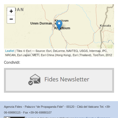
+
−
Leaflet
| Tiles © Esri — Source: Esri, DeLorme, NAVTEQ, USGS, Intermap, iPC,
NRCAN, Esri Japan, METI, Esri China (Hong Kong), Esri (Thailand), TomTom, 2012
Condividi:
Agenzia Fides - Palazzo “de Propaganda Fide” - 00120 - Città del Vaticano Tel. +39-
06-69880115 - Fax +39-06-69880107