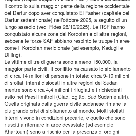
il controllo sulla maggior parte della regione occidentale
del Darfur dopo aver conquistato El Fasher (capitale del
Darfur settentrionale) nell'ottobre 2025, a seguito di un
lungo assedio (vedi Fides 28/10/2025). Le RSF hanno
conquistato alcune zone del Kordofan e di altre regioni,
sebbene le forze SAF abbiano respinto le truppe in aree
come il Kordofan meridionale (ad esempio, Kadugli e
Dilling).
Le vittime di tre di guerra sono almeno 150.000, la
maggior parte civili. Il conflitto ha causato lo sfollamento
di circa 14 milioni di persone in totale: circa 9-10 milioni
di sfollati interni dislocati in altre regioni del Sudan
mentre sono circa 4,4 milioni i rifugiati e i richiedenti
asilo nei Paesi limitrofi (Ciad, Egitto, Sud Sudan e altri).
Quella originata dalla guerra civile sudanese rimane la
più grande crisi di sfollamento al mondo. Molti sfollati
interni vivono in condizioni precarie, e quello che sono
riusciti a ritornare in aree devastate (ad esempio
Khartoum) sono a rischio per la presenza di ordigni