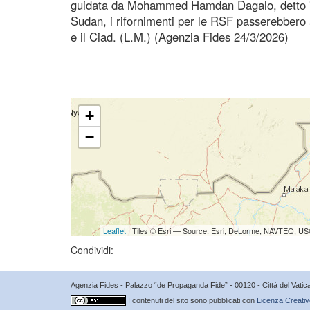
guidata da Mohammed Hamdan Dagalo, detto "He
Sudan, i rifornimenti per le RSF passerebbero 
e il Ciad. (L.M.) (Agenzia Fides 24/3/2026)
+
−
Leaflet
| Tiles © Esri — Source: Esri, DeLorme, NAVTEQ, USG
Condividi:
Agenzia Fides - Palazzo “de Propaganda Fide” - 00120 - Città del Vat
I contenuti del sito sono pubblicati con
Licenza Creativ