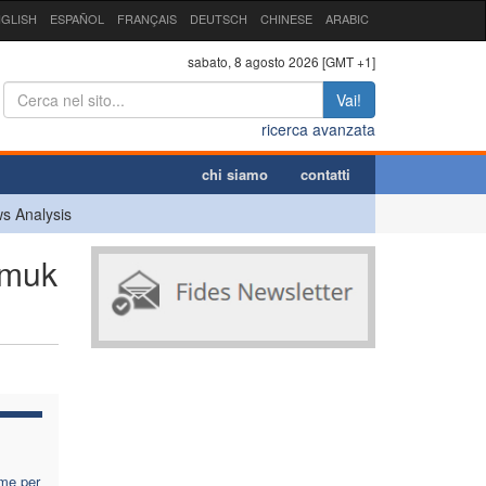
GLISH
ESPAÑOL
FRANÇAIS
DEUTSCH
CHINESE
ARABIC
sabato, 8 agosto 2026 [GMT +1]
Vai!
ricerca avanzata
chi siamo
contatti
s Analysis
rmuk
rme per