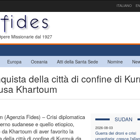
ITALIANO
EN
 Opere Missionarie dal 1927
Europa
Oceania
Atti della Santa Sede
Nomine
New
ista della città di confine di Ku
accusa Khartoum
 (Agenzia Fides) – Crisi diplomatica
SUDAN
overno sudanese e quello etiopico,
2026-08-03
 da Khartoum di aver favorito la
Guerra dei droni e crisi
a della città di confine di Kurmuk da
umanitaria: cresce l'alla