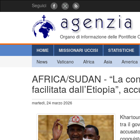
Seguici
Organo di informazione delle Pontificie
HOME
MISSIONARI UCCISI
STATISTICHE
News
Vaticano
Africa
Asia
America
AFRICA/SUDAN - “La conqu
facilitata dall’Etiopia”, 
martedì, 24 marzo 2026
Khartoum
tra il g
accusato
conquist