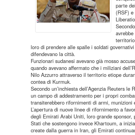
parte de
(RSF) e 
Liberat
Secondo 
avrebbe 
territor
loro di prendere alle spalle i soldati governat
difendevano la città.
Funzionari sudanesi avevano già mosso accuse sim
quando avevano affermato che i miliziani dell’
Nilo Azzurro attraverso il territorio etiope du
contea di Kurmuk.
Secondo un’inchiesta dell’Agenzia Reuters le RS
un campo di addestramento per i propri combatte
transiterebbero rifornimenti di armi, munizioni 
L’apertura di nuove linee di rifornimento a favo
degli Emirati Arabi Uniti, loro grande sponsor, p
Stati che sostengono invece Khartoum, a iniziare
create dalla guerra in Iran, gli Emirati contin