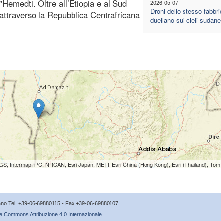
medti. Oltre all’Etiopia e al Sud
2026-05-07
Droni dello stesso fabbri
attraverso la Repubblica Centrafricana
duellano sui cieli sudane
S, Intermap, iPC, NRCAN, Esri Japan, METI, Esri China (Hong Kong), Esri (Thailand), To
icano Tel. +39-06-69880115 - Fax +39-06-69880107
e Commons Attribuzione 4.0 Internazionale