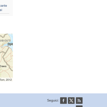
cante
si
mTom, 2012
Seguici: