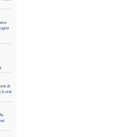
cano
iugno
d
one di
 è una
Al-
nei