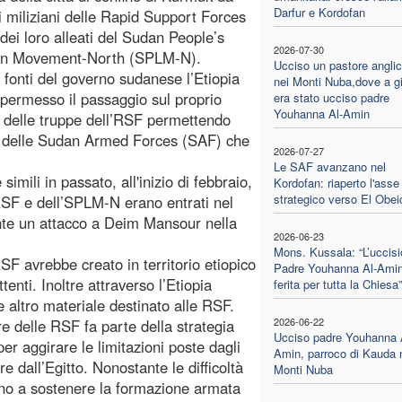
Darfur e Kordofan
i miliziani delle Rapid Support Forces
dei loro alleati del Sudan People’s
2026-07-30
ion Movement-North (SPLM-N).
Ucciso un pastore angli
fonti del governo sudanese l’Etiopia
nei Monti Nuba,dove a g
permesso il passaggio sul proprio
era stato ucciso padre
Youhanna Al-Amin
io delle truppe dell’RSF permettendo
ivi delle Sudan Armed Forces (SAF) che
2026-07-27
Le SAF avanzano nel
ili in passato, all'inizio di febbraio,
Kordofan: riaperto l'asse
strategico verso El Obei
RSF e dell’SPLM-N erano entrati nel
rante un attacco a Deim Mansour nella
2026-06-23
Mons. Kussala: “L’uccisi
F avrebbe creato in territorio etiopico
Padre Youhanna Al-Amin
nti. Inoltre attraverso l’Etiopia
ferita per tutta la Chiesa”
e altro materiale destinato alle RSF.
2026-06-22
re delle RSF fa parte della strategia
Ucciso padre Youhanna 
er aggirare le limitazioni poste dagli
Amin, parroco di Kauda 
 dall’Egitto. Nonostante le difficoltà
Monti Nuba
uano a sostenere la formazione armata