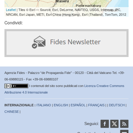
Leaflet
| Tiles © Esri — Source: Esri, DeLorme, NAVTEQ, USGS, Intermap, iPC,
NRCAN, Esri Japan, METI, Esri China (Hong Kong), Esri (Thailand), TomTom, 2012
Condividi:
Agenzia Fides - Palazzo “de Propaganda Fide” - 00120 - Città del Vaticano Tel. +39-
06-69880115 - Fax +39-06-69880107
I contenuti del sito sono pubblicati con
Licenza Creative Commons
Attribuzione 4.0 Internazionale
INTERNAZIONALE :
ITALIANO
|
ENGLISH
|
ESPAÑOL
|
FRANÇAIS
| |
DEUTSCH
|
CHINESE
|
Seguici: