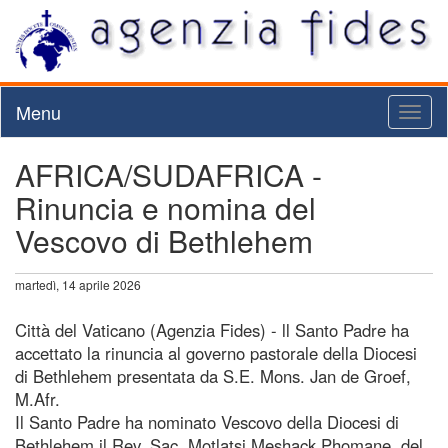
Menu
Toggl
naviga
AFRICA/SUDAFRICA -
Rinuncia e nomina del
Vescovo di Bethlehem
martedì, 14 aprile 2026
Città del Vaticano (Agenzia Fides) - ll Santo Padre ha
accettato la rinuncia al governo pastorale della Diocesi
di Bethlehem presentata da S.E. Mons. Jan de Groef,
M.Afr.
Il Santo Padre ha nominato Vescovo della Diocesi di
Bethlehem il Rev. Sac. Motlatsi Meshack Phomane, del