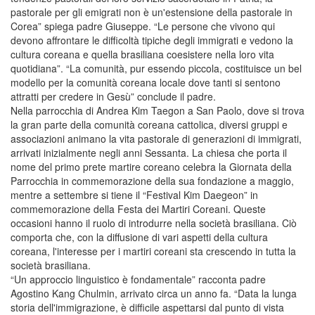
pastorale per gli emigrati non è un'estensione della pastorale in
Corea” spiega padre Giuseppe. “Le persone che vivono qui
devono affrontare le difficoltà tipiche degli immigrati e vedono la
cultura coreana e quella brasiliana coesistere nella loro vita
quotidiana”. “La comunità, pur essendo piccola, costituisce un bel
modello per la comunità coreana locale dove tanti si sentono
attratti per credere in Gesù” conclude il padre.
Nella parrocchia di Andrea Kim Taegon a San Paolo, dove si trova
la gran parte della comunità coreana cattolica, diversi gruppi e
associazioni animano la vita pastorale di generazioni di immigrati,
arrivati inizialmente negli anni Sessanta. La chiesa che porta il
nome del primo prete martire coreano celebra la Giornata della
Parrocchia in commemorazione della sua fondazione a maggio,
mentre a settembre si tiene il “Festival Kim Daegeon” in
commemorazione della Festa dei Martiri Coreani. Queste
occasioni hanno il ruolo di introdurre nella società brasiliana. Ciò
comporta che, con la diffusione di vari aspetti della cultura
coreana, l'interesse per i martiri coreani sta crescendo in tutta la
società brasiliana.
“Un approccio linguistico è fondamentale” racconta padre
Agostino Kang Chulmin, arrivato circa un anno fa. “Data la lunga
storia dell'immigrazione, è difficile aspettarsi dal punto di vista