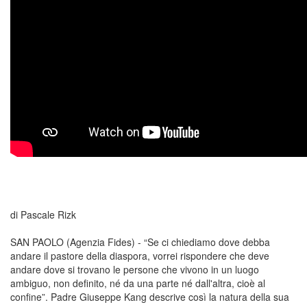
di Pascale Rizk
SAN PAOLO (Agenzia Fides) - “Se ci chiediamo dove debba
andare il pastore della diaspora, vorrei rispondere che deve
andare dove si trovano le persone che vivono in un luogo
ambiguo, non definito, né da una parte né dall'altra, cioè al
confine”. Padre Giuseppe Kang descrive così la natura della sua