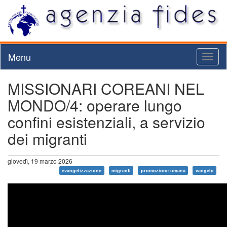
Menu
Toggl
naviga
MISSIONARI COREANI NEL
MONDO/4: operare lungo
confini esistenziali, a servizio
dei migranti
giovedì, 19 marzo 2026
evangelizzazione
migranti
promozione umana
vangelo