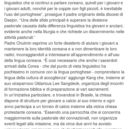
linguistico che si continui a parlare coreano, quindi per i giovani e
i giovani adulti, nonché per le coppie con figli piccoli, è inevitabile
l'uso del portoghese”, prosegue il padre originario della diocesi di
Daejon. “Una delle sfide principali è superare la divisione
pastorale causata dalla differenza linguistica tra giovani e anziani,
evidente anche nella liturgia e che richiede un discernimento nelle
attività pastorali.”
Padre Chulmin esprime un forte desiderio di aiutare i giovani a
mantenere la loro identità coreana e a non dimenticare le loro
radici, incoraggiandoli a interessarsi all'apprendimento e all'uso
della lingua coreana. “È così necessario che anche i sacerdoti
arrivati dalla Corea - che dal punto di vista linguistico ha
pochissimo in comune con la lingua portoghese - comprendano la
lingua della cultura di accoglienza” aggiunge Kang che, insieme al
suo viceparroco Uldaricus Lee Sangdeok, organizza degli incontri
di formazione biblica e di preparazione ai vari sacramenti.
In un’iniziativa particolare, e trovandosi in Brasile, la chiesa
dispone di strutture per giocare a calcio al suo interno e ogni
anno partecipa a un torneo di calcio insieme alla vicina chiesa
protestante coreana. “Essendo una parrocchia che si concentra
maggiormente sulla pastorale dei connazionali, non organizza
eventi legati alla missione, ma da circa due anni ha avviato