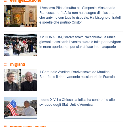
evangelizzazione
Il Vescovo Pitchaimuthu al I Simposio Missionario
Francescano: “L’Asia non ha bisogno di missionari
che arrivino con tutte le risposte. Ha bisogno di fratelli
e sorelle che portino Cristo”
XV CONAJUM, l’Arcivescovo Nwachukwu a 6mila
giovani messicani: il vostro cuore è fatto per navigare
in mare aperto, non per star chiuso in un acquario
migranti
Il Cardinale Aveline, l’Arcivescovo de Moulins-
Beaufort e il rinnovamento missionario in Francia
Leone XIV: La Chiesa cattolica ha contribuito allo
sviluppo degli Stati Uniti d’America
promozione umana