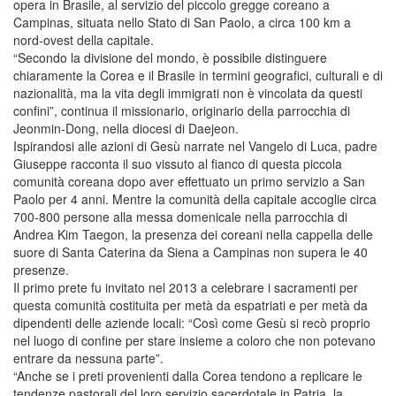
opera in Brasile, al servizio del piccolo gregge coreano a
Campinas, situata nello Stato di San Paolo, a circa 100 km a
nord-ovest della capitale.
“Secondo la divisione del mondo, è possibile distinguere
chiaramente la Corea e il Brasile in termini geografici, culturali e di
nazionalità, ma la vita degli immigrati non è vincolata da questi
confini”, continua il missionario, originario della parrocchia di
Jeonmin-Dong, nella diocesi di Daejeon.
Ispirandosi alle azioni di Gesù narrate nel Vangelo di Luca, padre
Giuseppe racconta il suo vissuto al fianco di questa piccola
comunità coreana dopo aver effettuato un primo servizio a San
Paolo per 4 anni. Mentre la comunità della capitale accoglie circa
700-800 persone alla messa domenicale nella parrocchia di
Andrea Kim Taegon, la presenza dei coreani nella cappella delle
suore di Santa Caterina da Siena a Campinas non supera le 40
presenze.
Il primo prete fu invitato nel 2013 a celebrare i sacramenti per
questa comunità costituita per metà da espatriati e per metà da
dipendenti delle aziende locali: “Così come Gesù si recò proprio
nel luogo di confine per stare insieme a coloro che non potevano
entrare da nessuna parte”.
“Anche se i preti provenienti dalla Corea tendono a replicare le
tendenze pastorali del loro servizio sacerdotale in Patria, la