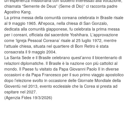
un'esperienza missionaria con studenti interessati alla vocazione,
chiamata “Semente de Deus” (Seme di Dio)” ci racconta padre
Agostino Kang.
La prima messa della comunità coreana celebrata in Brasile risale
al 9 maggio 1965. All'epoca, nella chiesa di San Gonzalo,
dedicata alla comunità giapponese, fu celebrata la prima messa
per i coreani, officiata dal sacerdote Yoshihara. L'approvazione
come ‘Igreja Pessoal Coreana’ risale al 25 luglio 1972, mentre
l'attuale chiesa, situata nel quartiere di Bom Retiro è stata
consacrata il 9 maggio 2004.
La Santa Sede e il Brasile celebrano quest’anno il bicentenario di
relazioni diplomatiche. Il Brasile è la nazione con più cattolici al
mondo. Il Paese fu visitato da Papa Giovanni Paolo II in diverse
occasioni e da Papa Francesco per il suo primo viaggio apostolico
dopo l’elezione svolto in occasione delle Giornate Mondiale della
Gioventù nel 2013, evento ecclesiale che la Corea si presta ad
ospitare nel 2027.
(Agenzia Fides 19/3/2026)