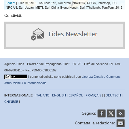
Leaflet
| Tiles © Esri — Source: Esri, DeLorme, NAVTEQ, USGS, Intermap, iPC,
NRCAN, Esri Japan, METI, Esri China (Hong Kong), Esri (Thailand), TomTom, 2012
Condividi:
Agenzia Fides - Palazzo “de Propaganda Fide” - 00120 - Città del Vaticano Tel. +39-
06-69880115 - Fax +39-06-69880107
I contenuti del sito sono pubblicati con
Licenza Creative Commons
Attribuzione 4.0 Internazionale
INTERNAZIONALE :
ITALIANO
|
ENGLISH
|
ESPAÑOL
|
FRANÇAIS
| |
DEUTSCH
|
CHINESE
|
Seguici:
Contatta la redazione: