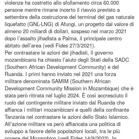
violenze ha costretto allo sfollamento circa 60.000
persone mentre rimane incerto il riavvio previsto a
settembre della costruzione del terminal del gas naturale
liquefatto (GNL-LNG) di Afungi, un progetto dal valore di
almeno 20 miliardi di dollari, sospeso nel marzo 2021
dopo l’assalto jihadista a Palma, il principale centro
abitato dell’area (vedi Fides 27/3/2021).
Per contrastare le azioni dei jihadisti, il governo
mozambicano ha chiesto l’aiuto degli Stati della SADC
(Southern African Development Community) e del
Ruanda. I primi hanno inviato nel 2021 una forza
militare denominata SAMIM (Southern African
Development Community Mission in Mozambique) che è
stata però ritirata nel luglio 2024. È così accresciuto il
ruolo del contingente militare inviato dal Ruanda che
affianca i militari mozambicani e quelli della confinante
Tanzania nel contrastare le azioni dello Stato Islamico.
All’azione militare va però affiancata una politica di
sviluppo a favore delle popolazioni locali, tra le più
povere del Mozambico (vedi Fides 14/9/2022). In