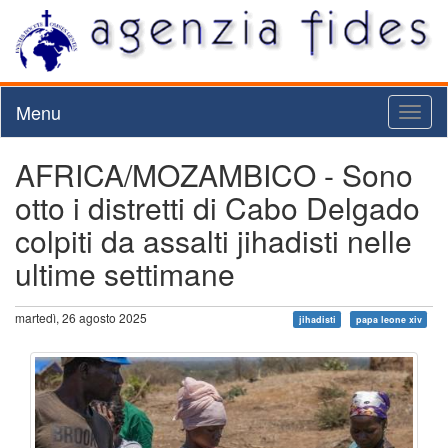
Menu
Toggl
naviga
AFRICA/MOZAMBICO - Sono
otto i distretti di Cabo Delgado
colpiti da assalti jihadisti nelle
ultime settimane
martedì, 26 agosto 2025
jihadisti
papa leone xiv