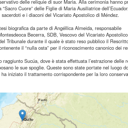
ervativo delle reliquie di suor Maria. Alla cerimonia hanno p
 “Sacro Cuore” delle Figlie di Maria Ausiliatrice dell’Ecuador,
sacerdoti e i diaconi del Vicariato Apostolico di Méndez.
ntesi biografica da parte di Angéllica Almeida, responsabile
 Montesdeoca Becerra, SDB, Vescovo del Vicariato Apostolico
l Tribunale durante il quale è stato reso pubblico il Rescritt
ontenente il “nulla osta” per il riconoscimento canonico dei res
aggiunto Sucúa, dove è stata effettuata l’estrazione delle r
iposano le sue spoglie. Queste sono state portate nel luogo do
ha iniziato il trattamento corrispondente per la loro conserv