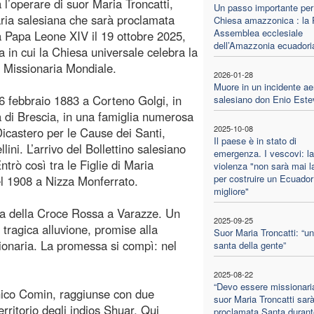
l’operare di suor Maria Troncatti,
Un passo importante per
ria salesiana che sarà proclamata
Chiesa amazzonica : la 
Assemblea ecclesiale
 Papa Leone XIV il 19 ottobre 2025,
dell’Amazzonia ecuadori
 in cui la Chiesa universale celebra la
 Missionaria Mondiale.
2026-01-28
Muore in un incidente aer
16 febbraio 1883 a Corteno Golgi, in
salesiano don Enio Este
a di Brescia, in una famiglia numerosa
2025-10-08
 Dicastero per le Cause dei Santi,
Il paese è in stato di
llini. L’arrivo del Bollettino salesiano
emergenza. I vescovi: la
ntrò così tra le Figlie di Maria
violenza "non sarà mai l
per costruire un Ecuador
el 1908 a Nizza Monferrato.
migliore"
ra della Croce Rossa a Varazze. Un
2025-09-25
 tragica alluvione, promise alla
Suor Maria Troncatti: “u
ionaria. La promessa si compì: nel
santa della gente”
2025-08-22
“Devo essere missionaria
ico Comin, raggiunse con due
suor Maria Troncatti sar
rritorio degli indios Shuar. Qui
proclamata Santa durant