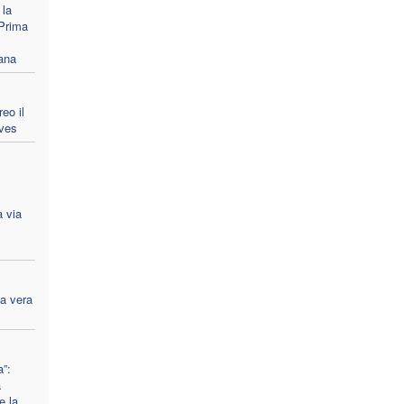
 la
Prima
ana
eo il
ves
a via
na vera
”:
à
e la