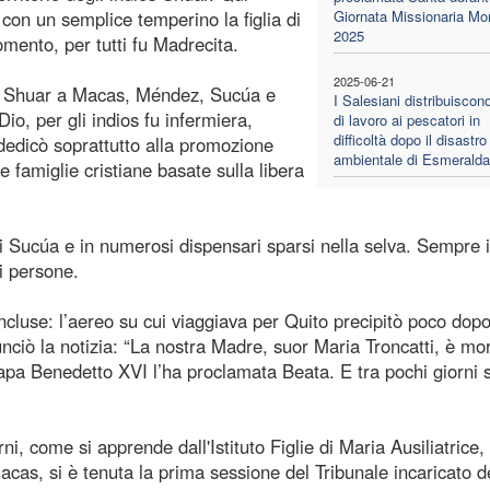
 con un semplice temperino la figlia di
Giornata Missionaria Mo
2025
omento, per tutti fu Madrecita.
2025-06-21
lo Shuar a Macas, Méndez, Sucúa e
I Salesiani distribuiscono
io, per gli indios fu infermiera,
di lavoro ai pescatori in
difficoltà dopo il disastro
 dedicò soprattutto alla promozione
ambientale di Esmeral
 famiglie cristiane basate sulla libera
di Sucúa e in numerosi dispensari sparsi nella selva. Sempre 
i persone.
ncluse: l’aereo su cui viaggiava per Quito precipitò poco dopo 
ciò la notizia: “La nostra Madre, suor Maria Troncatti, è mor
apa Benedetto XVI l’ha proclamata Beata. E tra pochi giorni 
rni, come si apprende dall'Istituto Figlie di Maria Ausiliatrice
acas, si è tenuta la prima sessione del Tribunale incaricato d