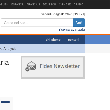
GLISH
ESPAÑOL
FRANÇAIS
DEUTSCH
CHINESE
ARABIC
venerdì, 7 agosto 2026 [GMT +1]
Vai!
ricerca avanzata
chi siamo
contatti
s Analysis
ria