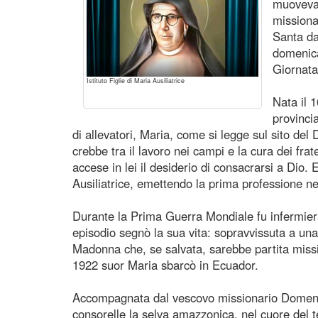
muoveva 
missiona
Santa da
domenica
Giornata
Istituto Figlie di Maria Ausiliatrice
Nata il 
provinci
di allevatori, Maria, come si legge sul sito del
crebbe tra il lavoro nei campi e la cura dei frate
accese in lei il desiderio di consacrarsi a Dio. E
Ausiliatrice, emettendo la prima professione n
Durante la Prima Guerra Mondiale fu infermie
episodio segnò la sua vita: sopravvissuta a una
Madonna che, se salvata, sarebbe partita miss
1922 suor Maria sbarcò in Ecuador.
Accompagnata dal vescovo missionario Domen
consorelle la selva amazzonica, nel cuore del te