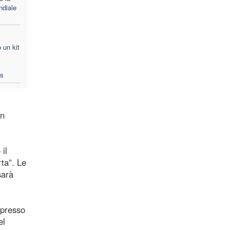
ndiale
 un kit
das
in
il
ta”. Le
sarà
, presso
el