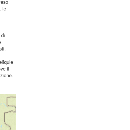
reso
 le
 di
o
ti.
eliquie
ve il
azione.