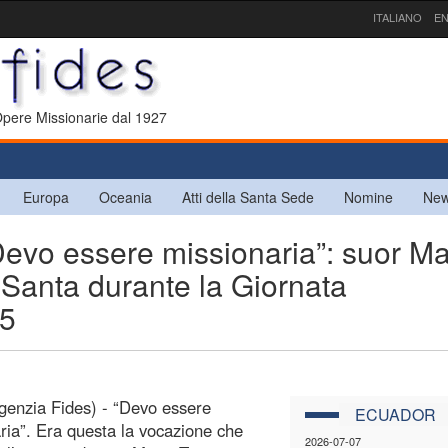
ITALIANO
EN
 Opere Missionarie dal 1927
Europa
Oceania
Atti della Santa Sede
Nomine
New
o essere missionaria”: suor Ma
 Santa durante la Giornata
25
genzia Fides) - “Devo essere
ECUADOR
ria”. Era questa la vocazione che
2026-07-07