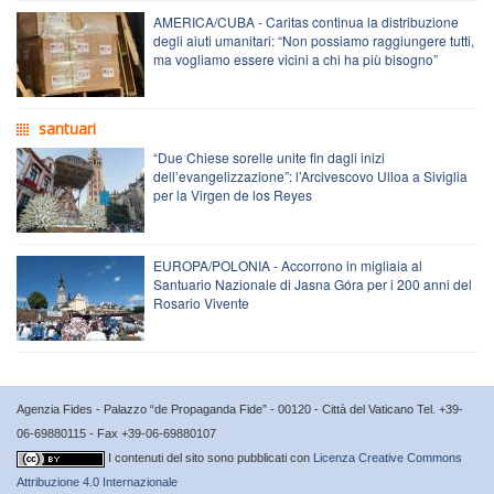
AMERICA/CUBA - Caritas continua la distribuzione
degli aiuti umanitari: “Non possiamo raggiungere tutti,
ma vogliamo essere vicini a chi ha più bisogno”
santuari
“Due Chiese sorelle unite fin dagli inizi
dell’evangelizzazione”: l’Arcivescovo Ulloa a Siviglia
per la Virgen de los Reyes
EUROPA/POLONIA - Accorrono in migliaia al
Santuario Nazionale di Jasna Góra per i 200 anni del
Rosario Vivente
Agenzia Fides - Palazzo “de Propaganda Fide” - 00120 - Città del Vaticano Tel. +39-
06-69880115 - Fax +39-06-69880107
I contenuti del sito sono pubblicati con
Licenza Creative Commons
Attribuzione 4.0 Internazionale