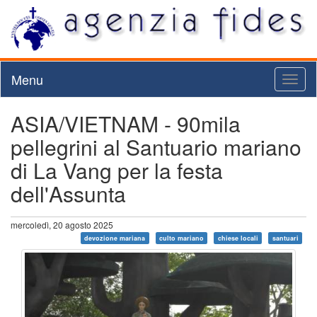
Menu
Toggl
naviga
ASIA/VIETNAM - 90mila
pellegrini al Santuario mariano
di La Vang per la festa
dell'Assunta
mercoledì, 20 agosto 2025
devozione mariana
culto mariano
chiese locali
santuari