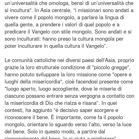
un’universalità che omologa, bensì di un’universalità che
si incultura". In Asia centrale, “i missionari sono andati a
vivere come il popolo mongolo, a parlare la lingua di
quella gente, a prendere i valori di quel popolo e a
predicare il Vangelo con stile mongolo. Sono andati e si
sono inculturati: hanno preso la cultura mongola per
poter inculturare in quella cultura il Vangelo”.
Le comunità cattoliche nei diversi paesi dell'Asia, proprio
grazie la loro strutturale condizione di "piccolo gregge",
hanno potuto sviluppare la loro missione come "opere e
luoghi della misericordia", cioè facendosi presente come
"luogo aperto, luogo accogliente, dove le miserie di
ciascuno possano entrare senza vergogna a contatto con
la misericordia di Dio che rialza e risana”. In quei
contesti, ha aggiunto “è decisivo saper scorgere e
riconoscere il bene. È importante, come fa il popolo
mongolo, orientare lo sguardo verso l’alto, verso la luce
del bene. Solo in questo modo, a partire dal
riconoscimento del bene, lo si aiuta a migliorare”.