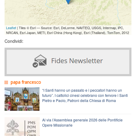
Leaflet
| Tiles © Esri — Source: Esri, DeLorme, NAVTEQ, USGS, Intermap, iPC,
NRCAN, Esri Japan, METI, Esri China (Hong Kong), Esri (Thailand), TomTom, 2012
Condividi:
papa francesco
“I Santi hanno un passato e i peccatori hanno un
futuro”. I cattolici cinesi celebrano con fervore i Santi
Pietro e Paolo, Patroni della Chiesa di Roma
Al via l’Assemblea generale 2026 delle Pontificie
Opere Missionarie