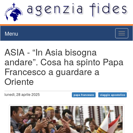
Menu
Toggl
naviga
ASIA - “In Asia bisogna
andare”. Cosa ha spinto Papa
Francesco a guardare a
Oriente
lunedì, 28 aprile 2025
papa francesco
viaggio apostolico