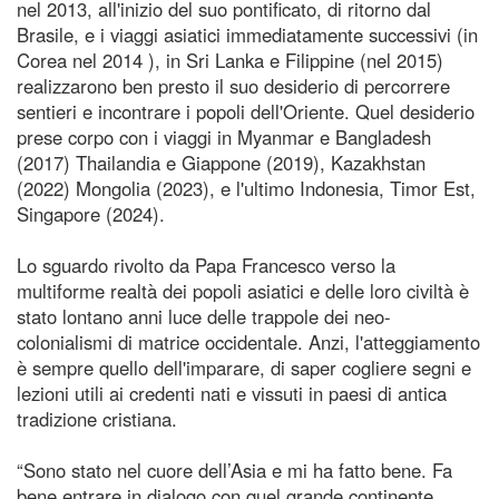
nel 2013, all'inizio del suo pontificato, di ritorno dal
Brasile, e i viaggi asiatici immediatamente successivi (in
Corea nel 2014 ), in Sri Lanka e Filippine (nel 2015)
realizzarono ben presto il suo desiderio di percorrere
sentieri e incontrare i popoli dell'Oriente. Quel desiderio
prese corpo con i viaggi in Myanmar e Bangladesh
(2017) Thailandia e Giappone (2019), Kazakhstan
(2022) Mongolia (2023), e l'ultimo Indonesia, Timor Est,
Singapore (2024).
Lo sguardo rivolto da Papa Francesco verso la
multiforme realtà dei popoli asiatici e delle loro civiltà è
stato lontano anni luce delle trappole dei neo-
colonialismi di matrice occidentale. Anzi, l'atteggiamento
è sempre quello dell'imparare, di saper cogliere segni e
lezioni utili ai credenti nati e vissuti in paesi di antica
tradizione cristiana.
“Sono stato nel cuore dell’Asia e mi ha fatto bene. Fa
bene entrare in dialogo con quel grande continente,