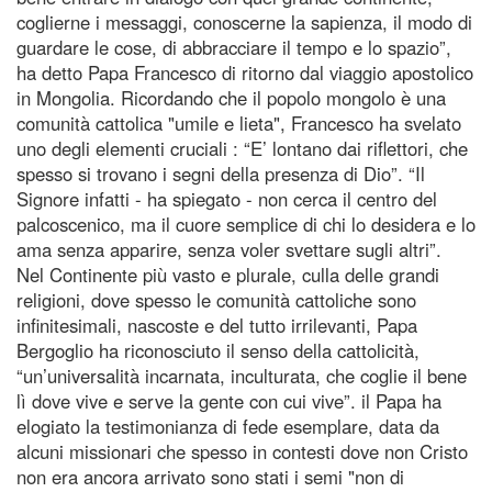
coglierne i messaggi, conoscerne la sapienza, il modo di
guardare le cose, di abbracciare il tempo e lo spazio”,
ha detto Papa Francesco di ritorno dal viaggio apostolico
in Mongolia. Ricordando che il popolo mongolo è una
comunità cattolica "umile e lieta", Francesco ha svelato
uno degli elementi cruciali : “E’ lontano dai riflettori, che
spesso si trovano i segni della presenza di Dio”. “Il
Signore infatti - ha spiegato - non cerca il centro del
palcoscenico, ma il cuore semplice di chi lo desidera e lo
ama senza apparire, senza voler svettare sugli altri”.
Nel Continente più vasto e plurale, culla delle grandi
religioni, dove spesso le comunità cattoliche sono
infinitesimali, nascoste e del tutto irrilevanti, Papa
Bergoglio ha riconosciuto il senso della cattolicità,
“un’universalità incarnata, inculturata, che coglie il bene
lì dove vive e serve la gente con cui vive”. il Papa ha
elogiato la testimonianza di fede esemplare, data da
alcuni missionari che spesso in contesti dove non Cristo
non era ancora arrivato sono stati i semi "non di