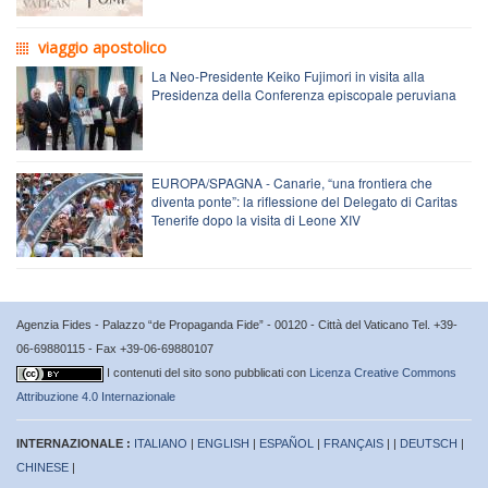
viaggio apostolico
La Neo-Presidente Keiko Fujimori in visita alla
Presidenza della Conferenza episcopale peruviana
EUROPA/SPAGNA - Canarie, “una frontiera che
diventa ponte”: la riflessione del Delegato di Caritas
Tenerife dopo la visita di Leone XIV
Agenzia Fides - Palazzo “de Propaganda Fide” - 00120 - Città del Vaticano Tel. +39-
06-69880115 - Fax +39-06-69880107
I contenuti del sito sono pubblicati con
Licenza Creative Commons
Attribuzione 4.0 Internazionale
INTERNAZIONALE :
ITALIANO
|
ENGLISH
|
ESPAÑOL
|
FRANÇAIS
| |
DEUTSCH
|
CHINESE
|