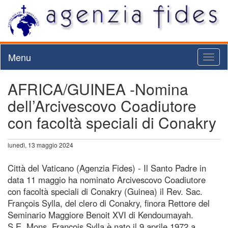
Menu
Toggl
naviga
AFRICA/GUINEA -Nomina
dell’Arcivescovo Coadiutore
con facoltà speciali di Conakry
lunedì, 13 maggio 2024
Città del Vaticano (Agenzia Fides) - Il Santo Padre in
data 11 maggio ha nominato Arcivescovo Coadiutore
con facoltà speciali di Conakry (Guinea) il Rev. Sac.
François Sylla, del clero di Conakry, finora Rettore del
Seminario Maggiore Benoit XVI di Kendoumayah.
S.E. Mons. François Sylla è nato il 9 aprile 1972 a