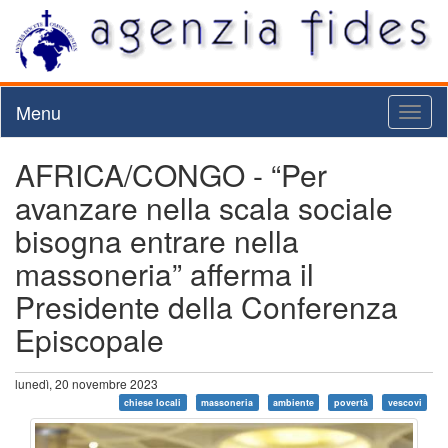
Menu
Toggl
naviga
AFRICA/CONGO - “Per
avanzare nella scala sociale
bisogna entrare nella
massoneria” afferma il
Presidente della Conferenza
Episcopale
lunedì, 20 novembre 2023
chiese locali
massoneria
ambiente
povertà
vescovi