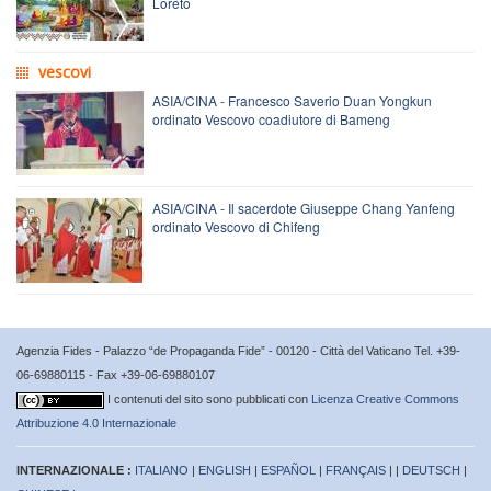
Loreto
vescovi
ASIA/CINA - Francesco Saverio Duan Yongkun
ordinato Vescovo coadiutore di Bameng
ASIA/CINA - Il sacerdote Giuseppe Chang Yanfeng
ordinato Vescovo di Chifeng
Agenzia Fides - Palazzo “de Propaganda Fide” - 00120 - Città del Vaticano Tel. +39-
06-69880115 - Fax +39-06-69880107
I contenuti del sito sono pubblicati con
Licenza Creative Commons
Attribuzione 4.0 Internazionale
INTERNAZIONALE :
ITALIANO
|
ENGLISH
|
ESPAÑOL
|
FRANÇAIS
| |
DEUTSCH
|