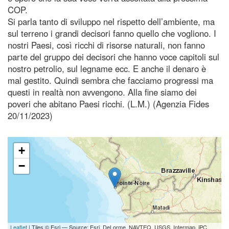
COP.
Si parla tanto di sviluppo nel rispetto dell’ambiente, ma
sul terreno i grandi decisori fanno quello che vogliono. I
nostri Paesi, così ricchi di risorse naturali, non fanno
parte del gruppo dei decisori che hanno voce capitoli sul
nostro petrolio, sul legname ecc. E anche il denaro è
mal gestito. Quindi sembra che facciamo progressi ma
questi in realtà non avvengono. Alla fine siamo dei
poveri che abitano Paesi ricchi. (L.M.) (Agenzia Fides
20/11/2023)
+
−
Leaflet
| Tiles © Esri — Source: Esri, DeLorme, NAVTEQ, USGS, Intermap, iPC,