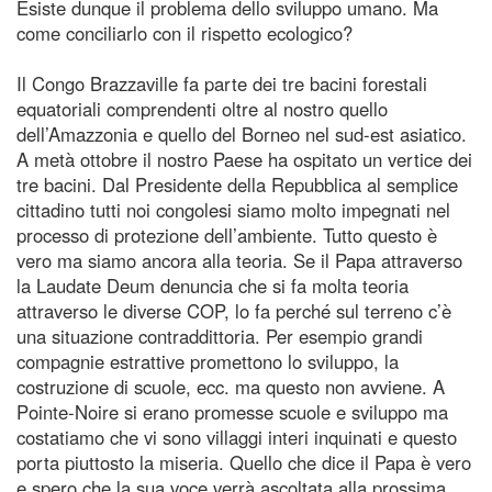
Esiste dunque il problema dello sviluppo umano. Ma
come conciliarlo con il rispetto ecologico?
Il Congo Brazzaville fa parte dei tre bacini forestali
equatoriali comprendenti oltre al nostro quello
dell’Amazzonia e quello del Borneo nel sud-est asiatico.
A metà ottobre il nostro Paese ha ospitato un vertice dei
tre bacini. Dal Presidente della Repubblica al semplice
cittadino tutti noi congolesi siamo molto impegnati nel
processo di protezione dell’ambiente. Tutto questo è
vero ma siamo ancora alla teoria. Se il Papa attraverso
la Laudate Deum denuncia che si fa molta teoria
attraverso le diverse COP, lo fa perché sul terreno c’è
una situazione contraddittoria. Per esempio grandi
compagnie estrattive promettono lo sviluppo, la
costruzione di scuole, ecc. ma questo non avviene. A
Pointe-Noire si erano promesse scuole e sviluppo ma
costatiamo che vi sono villaggi interi inquinati e questo
porta piuttosto la miseria. Quello che dice il Papa è vero
e spero che la sua voce verrà ascoltata alla prossima