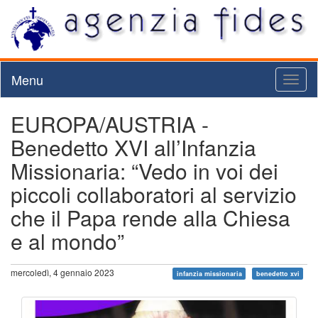
Menu
Toggl
naviga
EUROPA/AUSTRIA -
Benedetto XVI all’Infanzia
Missionaria: “Vedo in voi dei
piccoli collaboratori al servizio
che il Papa rende alla Chiesa
e al mondo”
mercoledì, 4 gennaio 2023
infanzia missionaria
benedetto xvi