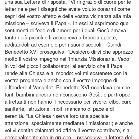
una sua Lettera di risposta. “Vi ringrazio di cuore per le
letterine e per i disegni che avete voluto donarmi come
segni del vostro affetto e della vostra vicinanza alla mia
missione – scriveva il Papa -. In essi si esprimono quei
sentimenti di fede e di amore per i quali Gesù amava
tanto i più piccoli e li accoglieva a braccia aperte,
additandoli ad esempio per i suoi discepoli”. Quindi
Benedetto XVI proseguiva: “Desidero dirvi che apprezzo
molto il vostro impegno nell’Infanzia Missionaria. Vedo
in voi dei piccoli collaboratori al servizio che il Papa
rende alla Chiesa e al mondo: voi mi sostenete con la
vostra preghiera e anche con il vostro impegno di
diffondere il Vangelo”. Benedetto XVI ricordava poi che
tanti bambini ancora non conoscono Gesù, e purtroppo
altrettanti non hanno il necessario per vivere: cibo, cure
sanitarie, istruzione; molti mancano di pace e di
serenità. “La Chiesa riserva loro una speciale
attenzione, specialmente mediante i missionari; e anche
voi vi sentite chiamati ad offrire il vostro contributo, sia
personalmente che in gruppo – proseguiva la lettera del