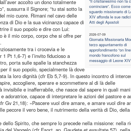
“Il cristianesimo non fa 
dall’aver accolto un dono totalmente
cominciare”. Ecco come 
”, sussurra il Signore; “tu stai sotto la
sguardo missionario di 
del mio cuore. Rimani nel cavo delle
XIV affonda le sue radici
nza di Dio e la sua vicinanza capace di
Atti degli Apostoli
trire il suo popolo e dire con Lui:
2026-07-09
è il mio corpo, corpo che si offre per
Giornata Missionaria Mon
.
terzo appuntamento di
nziosamente tra i crocevia e le
approfondimento “on line”
 1 Pt 1,6-7) e l’invito fiducioso a
mondo francofono sul
messaggio di Leone XIV
ro, porta sulle spalle la stanchezza
e per il suo popolo, specialmente là dove
ata la loro dignità (cfr Eb 5,7-9). In questo incontro di interc
pire, accogliere, sperare e scommettere al di là delle
invisibile e inafferrabile, che nasce dal sapere in quali mani
e e adoratrice, capace di interpretare le azioni del pastore e a
 (cfr Gv 21,18): «Pascere vuol dire amare, e amare vuol dire a
lle pecore il vero bene, il nutrimento della verità di Dio, della
 dello Spirito, che sempre lo precede nella missione: nella r
ia del Vangelo (cfr Esort. ap. Gaudete et exsultate 57), nella