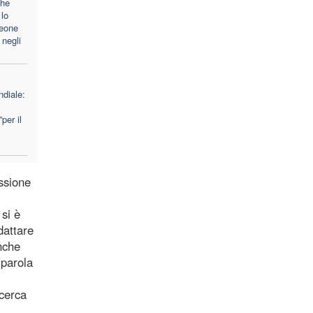
che
lo
Leone
 negli
diale:
per il
essione
 si è
dattare
nche
 parola
icerca