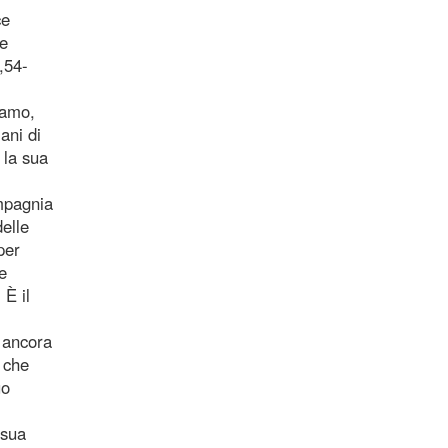
ce
re
,54-
iamo,
ani di
 la sua
ompagnia
delle
per
e
 È il
, ancora
 che
uo
 sua