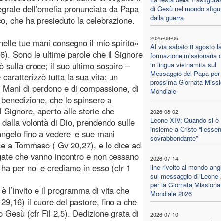
tegrale dell’omelia pronunciata da Papa
di Gesù nel mondo sfigu
dalla guerra
o, che ha presieduto la celebrazione.
2026-08-06
nelle tue mani consegno il mio spirito»
Al via sabato 8 agosto l
46). Sono le ultime parole che il Signore
formazione missionaria o
ò sulla croce; il suo ultimo sospiro –
in lingua vietnamita sul
Messaggio del Papa per 
aratterizzò tutta la sua vita: un
prossima Giornata Missi
. Mani di perdono e di compassione, di
Mondiale
 benedizione, che lo spinsero a
l Signore, aperto alle storie che
2026-08-02
Leone XIV: Quando si è
 dalla volontà di Dio, prendendo sulle
insieme a Cristo “l’essen
Vangelo fino a vedere le sue mani
sovrabbondante”
se a Tommaso ( Gv 20,27), e lo dice ad
gate che vanno incontro e non cessano
2026-07-14
 ha per noi e crediamo in esso (cfr 1
line rivolto al mondo ang
sul messaggio di Leone
per la Giornata Missiona
è l’invito e il programma di vita che
Mondiale 2026
29,16) il cuore del pastore, fino a che
o Gesù (cfr Fil 2,5). Dedizione grata di
2026-07-10