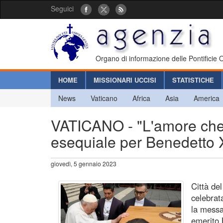
Seguici
Organo di informazione delle Pontificie
HOME
MISSIONARI UCCISI
STATISTICHE
News
Vaticano
Africa
Asia
America
VATICANO - "L'amore che 
esequiale per Benedetto 
giovedì, 5 gennaio 2023
Città de
celebrat
la messa
emerito 