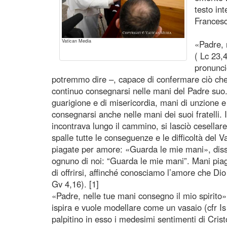
testo in
Francesc
Vatican Media
«Padre, 
( Lc 23,
pronunci
potremmo dire –, capace di confermare ciò che c
continuo consegnarsi nelle mani del Padre suo
guarigione e di misericordia, mani di unzione e
consegnarsi anche nelle mani dei suoi fratelli. I
incontrava lungo il cammino, si lasciò cesellare
spalle tutte le conseguenze e le difficoltà del 
piagate per amore: «Guarda le mie mani», dis
ognuno di noi: “Guarda le mie mani”. Mani pia
di offrirsi, affinché conosciamo l’amore che Dio
Gv 4,16). [1]
«Padre, nelle tue mani consegno il mio spirito» 
ispira e vuole modellare come un vasaio (cfr Is 
palpitino in esso i medesimi sentimenti di Crist