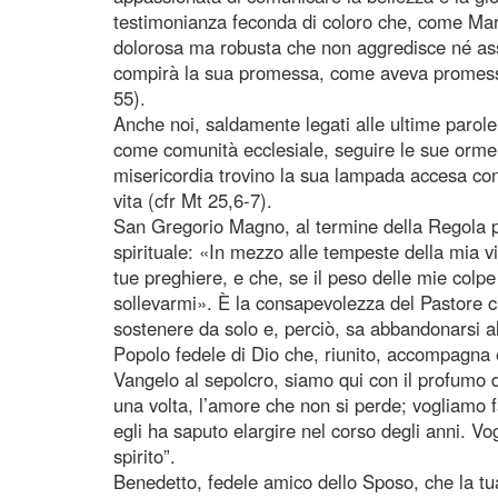
testimonianza feconda di coloro che, come Mari
dolorosa ma robusta che non aggredisce né ass
compirà la sua promessa, come aveva promesso 
55).
Anche noi, saldamente legati alle ultime parole
come comunità ecclesiale, seguire le sue orme e
misericordia trovino la sua lampada accesa con 
vita (cfr Mt 25,6-7).
San Gregorio Magno, al termine della Regola pa
spirituale: «In mezzo alle tempeste della mia vit
tue preghiere, e che, se il peso delle mie colpe 
sollevarmi». È la consapevolezza del Pastore c
sostenere da solo e, perciò, sa abbandonarsi alla
Popolo fedele di Dio che, riunito, accompagna e
Vangelo al sepolcro, siamo qui con il profumo d
una volta, l’amore che non si perde; vogliamo f
egli ha saputo elargire nel corso degli anni. V
spirito”.
Benedetto, fedele amico dello Sposo, che la tua