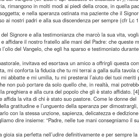
a, rimangono in molti modi ai piedi della croce, in quella pa
oggetta; e nella speranza ostinata ma paziente che il Signo
ai nostri padri e alla sua discendenza per sempre (cfr Lc 1
 del Signore e alla testimonianza che marcò la sua vita, vogl
 affidare il nostro fratello alle mani del Padre: che queste m
l’olio del Vangelo, che egli ha sparso e testimoniato durante
storale, invitava ed esortava un amico a offrirgli questa c
a, mi conforta la fiducia che tu mi terrai a galla sulla tavola 
mi abbatte e mi umilia, tu mi presterai l’aiuto dei tuoi meriti 
he non può portare da solo quello che, in realtà, mai potrebb
 preghiera e alla cura del popolo che gli è stato affidato. [4]
 affida la vita di chi è stato suo pastore. Come le donne del
ella gratitudine e l’unguento della speranza per dimostrargli
arlo con la stessa unzione, sapienza, delicatezza e dedizione
ogliamo dire insieme: “Padre, nelle tue mani consegniamo il s
 gioia sia perfetta nell’udire definitivamente e per sempre la