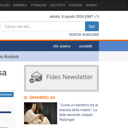
GLISH
ESPAÑOL
FRANÇAIS
DEUTSCH
CHINESE
ARABIC
sabato, 8 agosto 2026 [GMT +1]
Vai!
ricerca avanzata
chi siamo
contatti
s Analysis
sa
francesco
benedetto xvi
`Come un bambino fra le
braccia della madre”. La
fede secondo Joseph
Ratzinger
zione