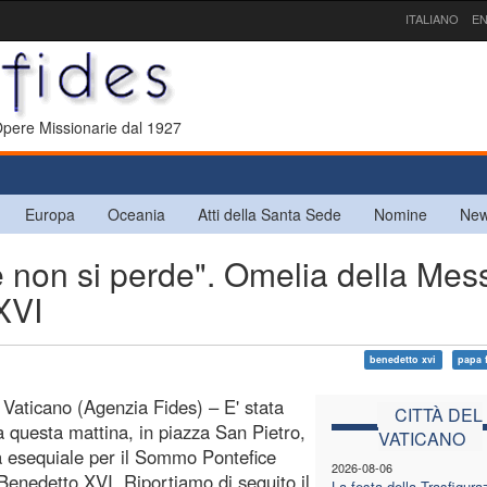
ITALIANO
EN
 Opere Missionarie dal 1927
Europa
Oceania
Atti della Santa Sede
Nomine
New
non si perde". Omelia della Mes
XVI
benedetto xvi
papa 
l Vaticano (Agenzia Fides) – E' stata
CITTÀ DEL
a questa mattina, in piazza San Pietro,
VATICANO
 esequiale per il Sommo Pontefice
2026-08-06
Benedetto XVI. Riportiamo di seguito il
La festa della Trasfigura