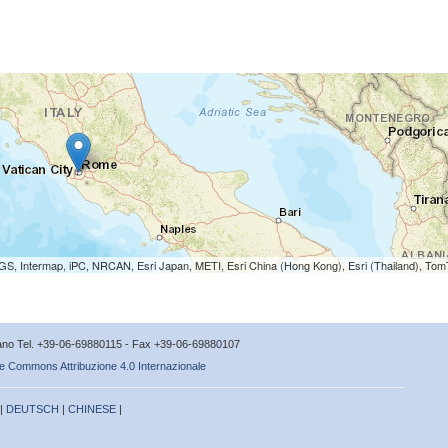
S, Intermap, iPC, NRCAN, Esri Japan, METI, Esri China (Hong Kong), Esri (Thailand), To
icano Tel. +39-06-69880115 - Fax +39-06-69880107
e Commons Attribuzione 4.0 Internazionale
 |
DEUTSCH
|
CHINESE
|