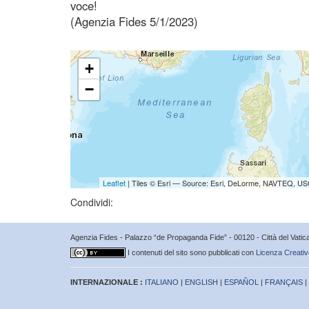
voce!
(Agenzia Fides 5/1/2023)
+
−
Leaflet
| Tiles © Esri — Source: Esri, DeLorme, NAVTEQ, USG
Condividi:
Agenzia Fides - Palazzo “de Propaganda Fide” - 00120 - Città del Vat
I contenuti del sito sono pubblicati con
Licenza Creativ
INTERNAZIONALE :
ITALIANO
|
ENGLISH
|
ESPAÑOL
|
FRANÇAIS
|