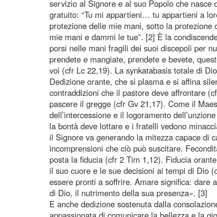
servizio al Signore e al suo Popolo che nasce 
gratuito: “Tu mi appartieni… tu appartieni a loro
protezione delle mie mani, sotto la protezione 
mie mani e dammi le tue”. [2] È la condiscende
porsi nelle mani fragili dei suoi discepoli per nu
prendete e mangiate, prendete e bevete, questo 
voi (cfr Lc 22,19). La synkatabasis totale di Dio
Dedizione orante, che si plasma e si affina sile
contraddizioni che il pastore deve affrontare (cfr
pascere il gregge (cfr Gv 21,17). Come il Maest
dell’intercessione e il logoramento dell’unzion
la bontà deve lottare e i fratelli vedono minacci
il Signore va generando la mitezza capace di ca
incomprensioni che ciò può suscitare. Fecondità 
posta la fiducia (cfr 2 Tim 1,12). Fiducia orant
il suo cuore e le sue decisioni ai tempi di Dio
essere pronti a soffrire. Amare significa: dare a
di Dio, il nutrimento della sua presenza». [3]
E anche dedizione sostenuta dalla consolazione
appassionata di comunicare la bellezza e la gio