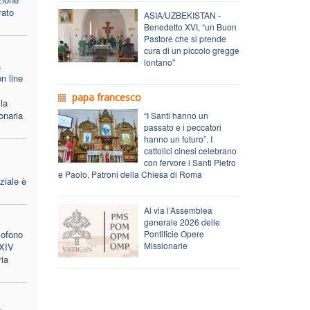
rato
ASIA/UZBEKISTAN -
Benedetto XVI, “un Buon
Pastore che si prende
cura di un piccolo gregge
lontano"
a
n line
papa francesco
la
onaria
“I Santi hanno un
passato e i peccatori
hanno un futuro”. I
cattolici cinesi celebrano
con fervore i Santi Pietro
e Paolo, Patroni della Chiesa di Roma
ziale è
Al via l’Assemblea
generale 2026 delle
lofono
Pontificie Opere
Missionarie
 XIV
ria