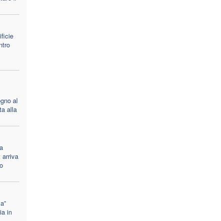
ificie
ntro
egno al
ta alla
a
 arriva
to
la”
ia in