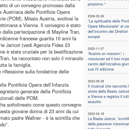
prossimo "
getto di un convegno promosso dalla
e Austriaca delle Pontificie Opere
2026-02-26
rie (POM), Missio Austria, svoltosi la
“La spiritualità delle Pont
ettimana a Vienna. Il convegno è stato
Opere Missionarie” al ce
to dalla partecipazione di Mayline Tran,
dell’incontro dei Direttori
europei
ordicenne francese guarita 10 anni fa
rie Jaricot (vedi Agenzia Fides 23
2023-11-07
e è stata cruciale per la beatificazione
“Austria on mission”: i
Tran, ha raccontato non solo il miracolo
missionari ed il loro imp
centro dell’iniziativa giun
tta la famiglia.
sua IV edizione
e riflessione sulla fondatrice delle
2023-09-28
lla Pontificia Opera dell’Infanzia
Il musical che racconta l
retario generale della Pontificia
storia della Beata Jaricot
a Vienna e registra il tut
azionali delle POM.
esaurito
a, ha sottolineato come questo convegno
questa giovane donna di 23 anni da cui
2023-04-18
ato padre Wallner - è la scintilla che
La Beata Jaricot, “scintil
ndo”.
della passione missionar
tutto il mondo