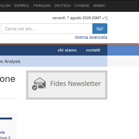
GLISH
ESPAÑOL
FRANÇAIS
DEUTSCH
CHINESE
ARABIC
venerdì, 7 agosto 2026 [GMT +1]
Vai!
ricerca avanzata
chi siamo
contatti
s Analysis
ione
ede
tare il