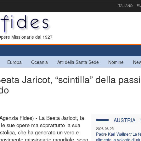
ITALIANO
EN
 Opere Missionarie dal 1927
Europa
Oceania
Atti della Santa Sede
Nomine
New
 Jaricot, “scintilla” della pass
ndo
Agenzia Fides) - La Beata Jaricot, la
AUSTRIA
, le sue opere ma soprattutto la sua
2026-06-25
stolica, che ha generato un vero e
Padre Karl Wallner:"La f
movimento missionario mondiale, sono
alimenta la volontà di aiu