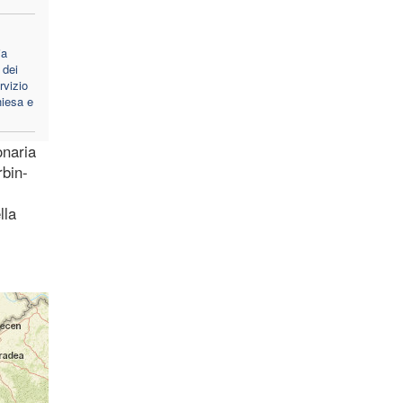
ia
 dei
rvizio
hiesa e
onaria
rbin-
lla