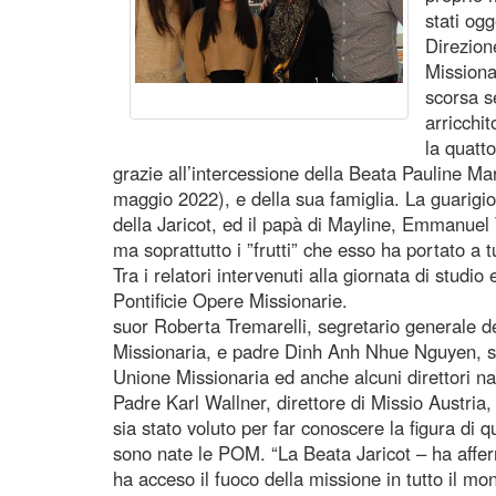
stati og
Direzion
Missiona
scorsa s
arricchi
la quatt
grazie all’intercessione della Beata Pauline Ma
maggio 2022), e della sua famiglia. La guarigion
della Jaricot, ed il papà di Mayline, Emmanuel 
ma soprattutto i ”frutti” che esso ha portato a tu
Tra i relatori intervenuti alla giornata di studio 
Pontificie Opere Missionarie.
suor Roberta Tremarelli, segretario generale de
Missionaria, e padre Dinh Anh Nhue Nguyen, seg
Unione Missionaria ed anche alcuni direttori n
Padre Karl Wallner, direttore di Missio Austri
sia stato voluto per far conoscere la figura di 
sono nate le POM. “La Beata Jaricot – ha afferm
ha acceso il fuoco della missione in tutto il mo