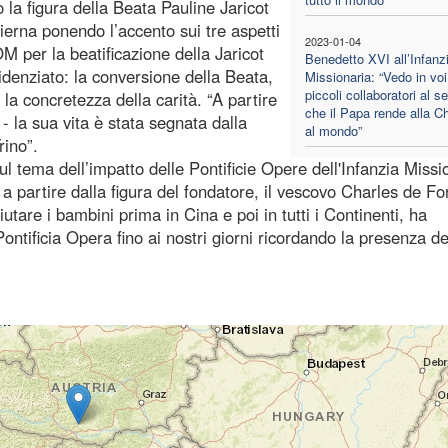
a figura della Beata Pauline Jaricot
ierna ponendo l’accento sui tre aspetti
2023-01-04
 per la beatificazione della Jaricot
Benedetto XVI all’Infanz
denziato: la conversione della Beata,
Missionaria: “Vedo in voi
piccoli collaboratori al se
la concretezza della carità. “A partire
che il Papa rende alla C
 la sua vita è stata segnata dalla
al mondo”
rino”.
l tema dell’impatto delle Pontificie Opere dell'Infanzia Missi
 a partire dalla figura del fondatore, il vescovo Charles de Fo
utare i bambini prima in Cina e poi in tutti i Continenti, ha
Pontificia Opera fino ai nostri giorni ricordando la presenza de