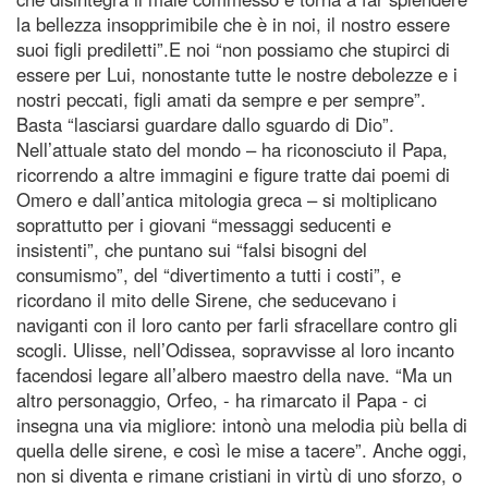
la bellezza insopprimibile che è in noi, il nostro essere
suoi figli prediletti”.E noi “non possiamo che stupirci di
essere per Lui, nonostante tutte le nostre debolezze e i
nostri peccati, figli amati da sempre e per sempre”.
Basta “lasciarsi guardare dallo sguardo di Dio”.
Nell’attuale stato del mondo – ha riconosciuto il Papa,
ricorrendo a altre immagini e figure tratte dai poemi di
Omero e dall’antica mitologia greca – si moltiplicano
soprattutto per i giovani “messaggi seducenti e
insistenti”, che puntano sui “falsi bisogni del
consumismo”, del “divertimento a tutti i costi”, e
ricordano il mito delle Sirene, che seducevano i
naviganti con il loro canto per farli sfracellare contro gli
scogli. Ulisse, nell’Odissea, sopravvisse al loro incanto
facendosi legare all’albero maestro della nave. “Ma un
altro personaggio, Orfeo, - ha rimarcato il Papa - ci
insegna una via migliore: intonò una melodia più bella di
quella delle sirene, e così le mise a tacere”. Anche oggi,
non si diventa e rimane cristiani in virtù di uno sforzo, o