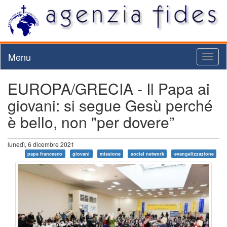
Menu
Toggl
naviga
EUROPA/GRECIA - Il Papa ai
giovani: si segue Gesù perché
è bello, non "per dovere”
lunedì, 6 dicembre 2021
papa francesco
giovani
missione
social network
evangelizzazione