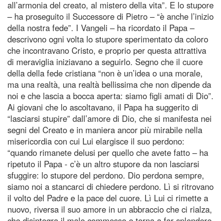
all’armonia del creato, al mistero della vita”. E lo stupore
– ha proseguito il Successore di Pietro – “è anche l’inizio
della nostra fede”. I Vangeli – ha ricordato il Papa –
descrivono ogni volta lo stupore sperimentato da coloro
che incontravano Cristo, e proprio per questa attrattiva
di meraviglia iniziavano a seguirlo. Segno che il cuore
della della fede cristiana “non è un’idea o una morale,
ma una realtà, una realtà bellissima che non dipende da
noi e che lascia a bocca aperta: siamo figli amati di Dio”.
Ai giovani che lo ascoltavano, il Papa ha suggerito di
“lasciarsi stupire” dall’amore di Dio, che si manifesta nei
segni del Creato e in maniera ancor più mirabile nella
misericordia con cui Lui elargisce il suo perdono:
“quando rimanete delusi per quello che avete fatto – ha
ripetuto il Papa - c’è un altro stupore da non lasciarsi
sfuggire: lo stupore del perdono. Dio perdona sempre,
siamo noi a stancarci di chiedere perdono. Lì si ritrovano
il volto del Padre e la pace del cuore. Lì Lui ci rimette a
nuovo, riversa il suo amore in un abbraccio che ci rialza,
che disintegra il male commesso e torna a far splendere