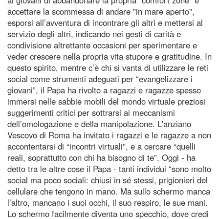
accettare la scommessa di andare "in mare aperto",
esporsi all’avventura di incontrare gli altri e mettersi al
servizio degli altri, indicando nei gesti di carità e
condivisione altrettante occasioni per sperimentare e
veder crescere nella propria vita stupore e gratitudine. In
questo spirito, mentre c’è chi si vanta di utilizzare le reti
social come strumenti adeguati per “evangelizzare i
giovani”, il Papa ha rivolto a ragazzi e ragazze spesso
immersi nelle sabbie mobili del mondo virtuale preziosi
suggerimenti critici per sottrarsi ai meccanismi
dell’omologazione e della manipolazione. L'anziano
Vescovo di Roma ha invitato i ragazzi e le ragazze a non
accontentarsi di “incontri virtuali”, e a cercare “quelli
reali, soprattutto con chi ha bisogno di te”. Oggi - ha
detto tra le altre cose il Papa - tanti individui “sono molto
social ma poco sociali: chiusi in sé stessi, prigionieri del
cellulare che tengono in mano. Ma sullo schermo manca
l’altro, mancano i suoi occhi, il suo respiro, le sue mani.
Lo schermo facilmente diventa uno specchio, dove credi