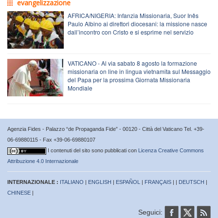
evangelizzazione
AFRICA/NIGERIA: Infanzia Missionaria, Suor Inês
Paulo Albino ai direttori diocesani: la missione nasce
dall’incontro con Cristo e si esprime nel servizio
VATICANO - Al via sabato 8 agosto la formazione
missionaria on line in lingua vietnamita sul Messaggio
del Papa per la prossima Giornata Missionaria
Mondiale
Agenzia Fides - Palazzo “de Propaganda Fide” - 00120 - Città del Vaticano Tel. +39-
06-69880115 - Fax +39-06-69880107
I contenuti del sito sono pubblicati con
Licenza Creative Commons
Attribuzione 4.0 Internazionale
INTERNAZIONALE :
ITALIANO
|
ENGLISH
|
ESPAÑOL
|
FRANÇAIS
| |
DEUTSCH
|
CHINESE
|
Seguici: