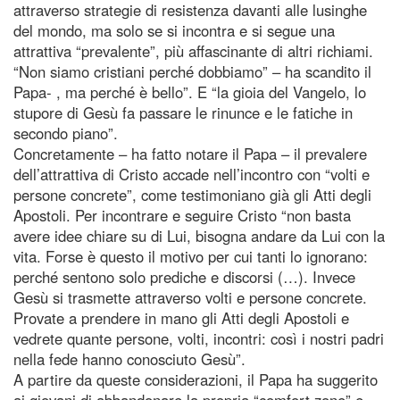
attraverso strategie di resistenza davanti alle lusinghe
del mondo, ma solo se si incontra e si segue una
attrattiva “prevalente”, più affascinante di altri richiami.
“Non siamo cristiani perché dobbiamo” – ha scandito il
Papa- , ma perché è bello”. E “la gioia del Vangelo, lo
stupore di Gesù fa passare le rinunce e le fatiche in
secondo piano”.
Concretamente – ha fatto notare il Papa – il prevalere
dell’attrattiva di Cristo accade nell’incontro con “volti e
persone concrete”, come testimoniano già gli Atti degli
Apostoli. Per incontrare e seguire Cristo “non basta
avere idee chiare su di Lui, bisogna andare da Lui con la
vita. Forse è questo il motivo per cui tanti lo ignorano:
perché sentono solo prediche e discorsi (…). Invece
Gesù si trasmette attraverso volti e persone concrete.
Provate a prendere in mano gli Atti degli Apostoli e
vedrete quante persone, volti, incontri: così i nostri padri
nella fede hanno conosciuto Gesù”.
A partire da queste considerazioni, il Papa ha suggerito
ai giovani di abbandonare la propria “comfort zone” e