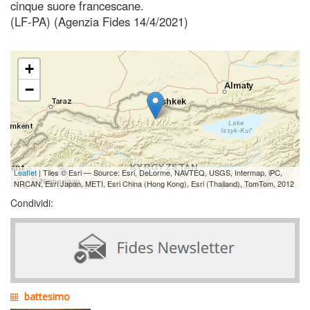
cinque suore francescane.
(LF-PA) (Agenzia Fides 14/4/2021)
+
−
Leaflet
| Tiles © Esri — Source: Esri, DeLorme, NAVTEQ, USGS, Intermap, iPC,
NRCAN, Esri Japan, METI, Esri China (Hong Kong), Esri (Thailand), TomTom, 2012
Condividi:
battesimo