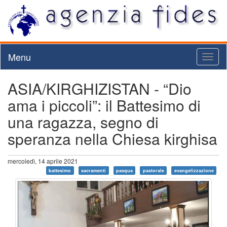
Menu
Toggl
naviga
ASIA/KIRGHIZISTAN - “Dio
ama i piccoli”: il Battesimo di
una ragazza, segno di
speranza nella Chiesa kirghisa
mercoledì, 14 aprile 2021
battesimo
sacramenti
pasqua
pastorale
evangelizzazione