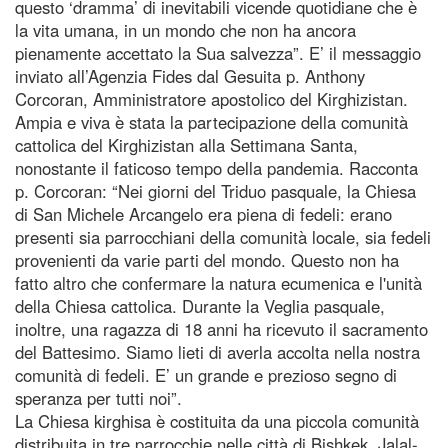
questo ‘dramma’ di inevitabili vicende quotidiane che è
la vita umana, in un mondo che non ha ancora
pienamente accettato la Sua salvezza”. E’ il messaggio
inviato all’Agenzia Fides dal Gesuita p. Anthony
Corcoran, Amministratore apostolico del Kirghizistan.
Ampia e viva è stata la partecipazione della comunità
cattolica del Kirghizistan alla Settimana Santa,
nonostante il faticoso tempo della pandemia. Racconta
p. Corcoran: “Nei giorni del Triduo pasquale, la Chiesa
di San Michele Arcangelo era piena di fedeli: erano
presenti sia parrocchiani della comunità locale, sia fedeli
provenienti da varie parti del mondo. Questo non ha
fatto altro che confermare la natura ecumenica e l'unità
della Chiesa cattolica. Durante la Veglia pasquale,
inoltre, una ragazza di 18 anni ha ricevuto il sacramento
del Battesimo. Siamo lieti di averla accolta nella nostra
comunità di fedeli. E’ un grande e prezioso segno di
speranza per tutti noi”.
La Chiesa kirghisa è costituita da una piccola comunità
distribuita in tre parrocchie nelle città di Bishkek, Jalal-