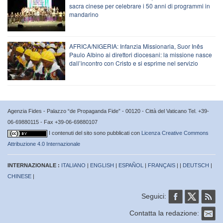
sacra cinese per celebrare i 50 anni di programmi in
mandarino
AFRICA/NIGERIA: Infanzia Missionaria, Suor Inês
Paulo Albino ai direttori diocesani: la missione nasce
dall’incontro con Cristo e si esprime nel servizio
Agenzia Fides - Palazzo “de Propaganda Fide” - 00120 - Città del Vaticano Tel. +39-
06-69880115 - Fax +39-06-69880107
I contenuti del sito sono pubblicati con
Licenza Creative Commons
Attribuzione 4.0 Internazionale
INTERNAZIONALE :
ITALIANO
|
ENGLISH
|
ESPAÑOL
|
FRANÇAIS
| |
DEUTSCH
|
CHINESE
|
Seguici:
Contatta la redazione: