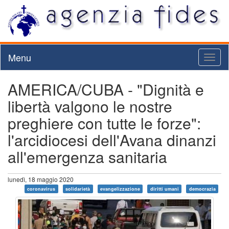
Menu
Toggl
naviga
AMERICA/CUBA - "Dignità e
libertà valgono le nostre
preghiere con tutte le forze":
l'arcidiocesi dell'Avana dinanzi
all'emergenza sanitaria
lunedì, 18 maggio 2020
coronavirus
solidarietà
evangelizzazione
diritti umani
democrazia