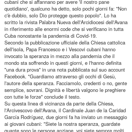
cubani che si affannano per avere 'il nostro pane
quotidiano', qualcuno ha detto, solo pochi giorni fa: "Non
c'è dubbio, solo Dio protegge questo popolo". Lo ha
scritto la rivista Palabra Nueva dell'Arcidiocesi dell'Avana
in riferimento alle enormi code che si verificano in tutta
Cuba nonostante la pandemia di Covid-19.
Secondo la pubblicazione ufficiale della Chiesa cattolica
dell'isola, Papa Francesco e i Vescovi cubani hanno
invocato la speranza in mezzo alla pandemia che il
mondo sta soffrendo in questi giorni, e l'hanno definita
"una dura prova" in una nota pubblicata sul suo account
Facebook. "Guardiamo attraverso gli occhi di Gesù,
l'autore della speranza. Facciamolo, credenti o no, gente
semplice, sovrani. Dignità e libertà valgono le preghiere
con tutte le forze" conclude il testo.
Su questa linea di vicinanza da parte della Chiesa,
l'Arcivescovo dell'Avana, il Cardinale Juan de la Caridad
García Rodríguez, due giorni fa ha inviato un messaggio
ai giovani cubani: "Siete la nostra speranza, guardate
quante sono le persone anziane, voi siete sempre molti