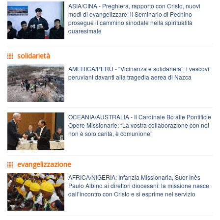
ASIA/CINA - Preghiera, rapporto con Cristo, nuovi
modi di evangelizzare: il Seminario di Pechino
prosegue il cammino sinodale nella spiritualità
quaresimale
solidarietà
AMERICA/PERÙ - “Vicinanza e solidarietà”: i vescovi
peruviani davanti alla tragedia aerea di Nazca
OCEANIA/AUSTRALIA - Il Cardinale Bo alle Pontificie
Opere Missionarie: “La vostra collaborazione con noi
non è solo carità, è comunione”
evangelizzazione
AFRICA/NIGERIA: Infanzia Missionaria, Suor Inês
Paulo Albino ai direttori diocesani: la missione nasce
dall’incontro con Cristo e si esprime nel servizio