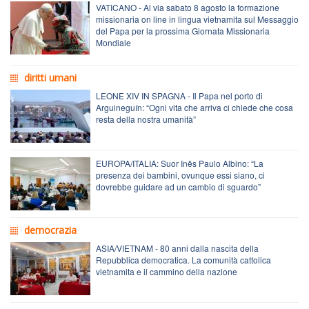
VATICANO - Al via sabato 8 agosto la formazione
missionaria on line in lingua vietnamita sul Messaggio
del Papa per la prossima Giornata Missionaria
Mondiale
diritti umani
LEONE XIV IN SPAGNA - Il Papa nel porto di
Arguineguín: “Ogni vita che arriva ci chiede che cosa
resta della nostra umanità”
EUROPA/ITALIA: Suor Inês Paulo Albino: “La
presenza dei bambini, ovunque essi siano, ci
dovrebbe guidare ad un cambio di sguardo”
democrazia
ASIA/VIETNAM - 80 anni dalla nascita della
Repubblica democratica. La comunità cattolica
vietnamita e il cammino della nazione