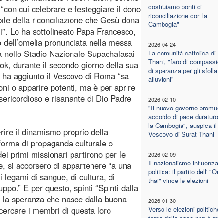
costruiamo ponti di
 “con cui celebrare e festeggiare il dono
riconciliazione con la
bile della riconciliazione che Gesù dona
Cambogia"
noi”. Lo ha sottolineato Papa Francesco,
o dell’omelia pronunciata nella messa
2026-04-24
a nello Stadio Nazionale Supachalasai
La comunità cattolica di
Thani, "faro di compassi
ok, durante il secondo giorno della sua
di speranza per gli sfollat
io” ha aggiunto il Vescovo di Roma “sa
alluvioni"
ni o apparire potenti, ma è per aprire
isericordioso e risanante di Dio Padre
2026-02-10
"Il nuovo governo promu
accordo di pace duratur
la Cambogia", auspica il
rire il dinamismo proprio della
Vescovo di Surat Thani
 forma di propaganda culturale o
ei primi missionari partirono per le
2026-02-09
Il nazionalismo influenza
e, si accorsero di appartenere “a una
politica: il partito dell' "
 legami di sangue, di cultura, di
thai" vince le elezioni
po.” E per questo, spinti “Spinti dalla
on la speranza che nasce dalla buona
2026-01-30
cercare i membri di questa loro
Verso le elezioni politiche
tema della pace non è m