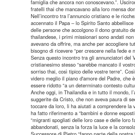
famiglia che ancora non conoscevano.”. Uscirono
fratelli thai che mancavano alla loro mensa do
Nell’incontro tra l’annuncio cristiano e le ricc
accennato il Papa – lo Spirito Santo abbellisce
delle persone che accolgono il dono gratuito de
thailandese, i primi missionari sono andati non
avevano da offrire, ma anche per accogliere tut
bisogno di ricevere “per crescere nella fede e 
Senza questo incontro tra gli annunciatori del V
cristianesimo stesso “sarebbe mancato il vostro
sorriso thai, così tipico delle vostre terre”. Co
videro meglio il piano d'amore del Padre, che è 
essere ridotto “a un determinato contesto cultu
Anche oggi, in Thailandia e in tutto il mondo, 
suggerite da Cristo, che non aveva paura di sede
toccare da loro, li ha aiutati a comprendere la 
ha fatto riferimento a “bambini e donne esposti a
“migranti spogliati delle loro case e delle loro f
abbandonati, senza la forza la luce e la consola
Successore di Pietro “fanno parte della nostra f