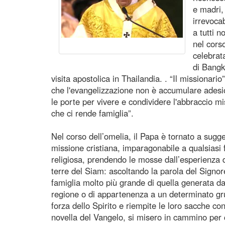
e madri,
irrevoca
a tutti 
nel cors
celebrat
di Bangk
visita apostolica in Thailandia. . “Il missionar
che l'evangelizzazione non è accumulare adesio
le porte per vivere e condividere l'abbraccio m
che ci rende famiglia”.
Nel corso dell’omelia, il Papa è tornato a sugge
missione cristiana, imparagonabile a qualsiasi
religiosa, prendendo le mosse dall’esperienza d
terre del Siam: ascoltando la parola del Signor
famiglia molto più grande di quella generata dai
regione o di appartenenza a un determinato grup
forza dello Spirito e riempite le loro sacche c
novella del Vangelo, si misero in cammino per 