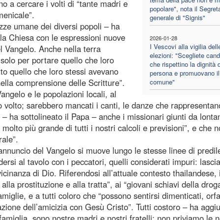
 a cercare i volti di “tante madri e
popolare", nota il Segret
menicale”.
generale di "Signis"
hezze umane dei diversi popoli – ha
 la Chiesa con le espressioni nuove
2026-01-28
I Vescovi alla vigilia dell
l Vangelo. Anche nella terra
elezioni: "Scegliete cand
 solo per portare quello che loro
che rispettino la dignità 
to quello che loro stessi avevano
persona e promuovano il
nella comprensione delle Scritture”.
comune"
angelo e le popolazioni locali, al
 volto; sarebbero mancati i canti, le danze che rappresentano
sì – ha sottolineato il Papa – anche i missionari giunti da lonta
molto più grande di tutti i nostri calcoli e previsioni”, e che 
rale”.
l’annuncio del Vangelo si muove lungo le stesse linee di predil
rsi al tavolo con i peccatori, quelli considerati impuri: lasci
vicinanza di Dio. Riferendosi all’attuale contesto thailandese, 
lla prostituzione e alla tratta”, ai “giovani schiavi della drog
amiglie, e a tutti coloro che “possono sentirsi dimenticati, orfa
zione dell’amicizia con Gesù Cristo”. Tutti costoro – ha aggiu
amiglia, sono nostre madri e nostri fratelli; non priviamo le 