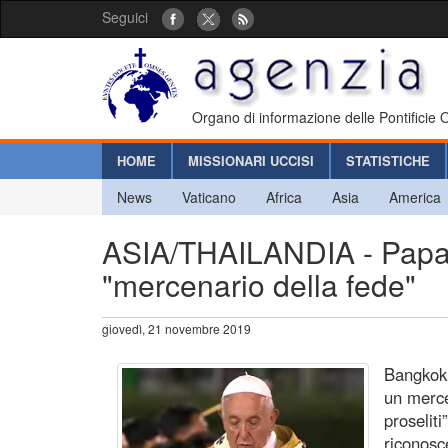
Seguici
Organo di informazione delle Pontificie
HOME
MISSIONARI UCCISI
STATISTICHE
News
Vaticano
Africa
Asia
America
ASIA/THAILANDIA - Papa F
"mercenario della fede"
giovedì, 21 novembre 2019
Bangkok 
un merce
proselit
riconosce