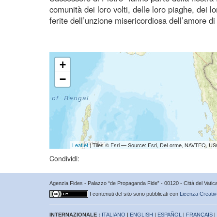
comunità dei loro volti, delle loro piaghe, dei lo
ferite dell’unzione misericordiosa dell’amore d
+
−
Leaflet
| Tiles © Esri — Source: Esri, DeLorme, NAVTEQ, USG
Condividi:
Agenzia Fides - Palazzo “de Propaganda Fide” - 00120 - Città del Vat
I contenuti del sito sono pubblicati con
Licenza Creativ
INTERNAZIONALE :
ITALIANO
|
ENGLISH
|
ESPAÑOL
|
FRANÇAIS
|