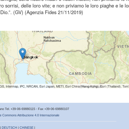
ro sorrisi, delle loro vite; e non priviamo le loro piaghe e le lo
i Dio.”. (GV) (Agenzia Fides 21/11/2019)
S, Intermap, iPC, NRCAN, Esri Japan, METI, Esri China (Hong Kong), Esri (Thailand), To
icano Tel. +39-06-69880115 - Fax +39-06-69880107
e Commons Attribuzione 4.0 Internazionale
 |
DEUTSCH
|
CHINESE
|