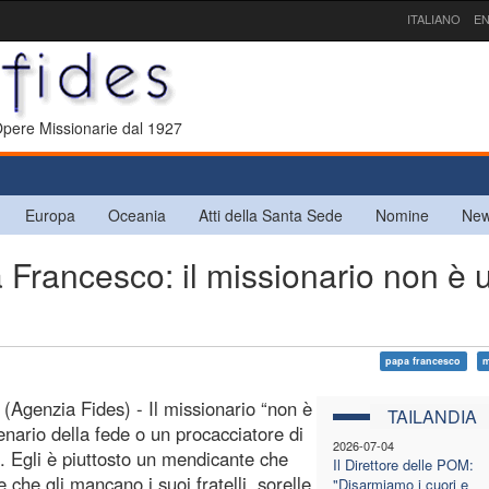
ITALIANO
EN
 Opere Missionarie dal 1927
Europa
Oceania
Atti della Santa Sede
Nomine
New
rancesco: il missionario non è 
papa francesco
m
(Agenzia Fides) - Il missionario “non è
TAILANDIA
nario della fede o un procacciatore di
2026-07-04
i”. Egli è piuttosto un mendicante che
Il Direttore delle POM:
 che gli mancano i suoi fratelli, sorelle
"Disarmiamo i cuori e