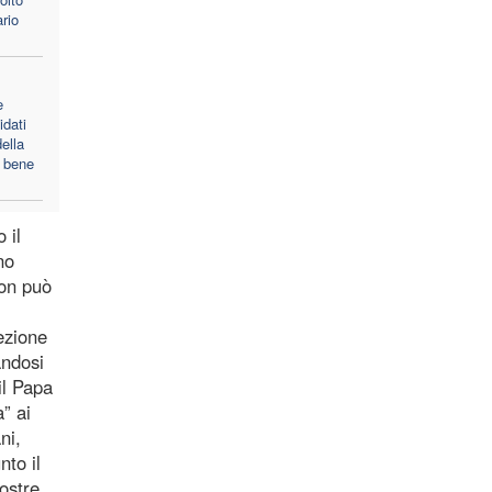
ario
e
idati
della
 bene
 il
no
non può
ezione
andosi
il Papa
a” ai
ni,
nto il
nostre