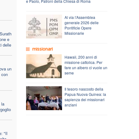
e Paolo, Patroni della Chiesa di Roma
Al via l’Assemblea
generale 2026 delle
Pontificie Opere
Missionarie
 Surath
one e
i delle
missionari
Hawaii, 200 anni di
missione cattolica. Per
fare un albero ci vuole un
ova un
seme
o con
Il tesoro nascosto della
Papua Nuova Guinea: la
sapienza dei missionari
 la
anziani
Orgoglio
: "Il
olto