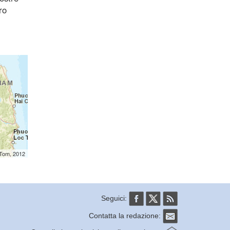
ro
mTom, 2012
Seguici:
Contatta la redazione: