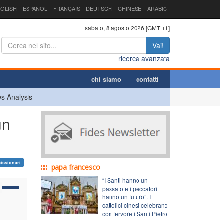
GLISH
ESPAÑOL
FRANÇAIS
DEUTSCH
CHINESE
ARABIC
sabato, 8 agosto 2026 [GMT +1]
Vai!
ricerca avanzata
chi siamo
contatti
s Analysis
un
issionari
papa francesco
“I Santi hanno un
passato e i peccatori
hanno un futuro”. I
cattolici cinesi celebrano
con fervore i Santi Pietro