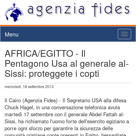
Menu
Toggl
naviga
AFRICA/EGITTO - Il
Pentagono Usa al generale al-
Sissi: proteggete i copti
mercoledì, 18 settembre 2013
Il Cairo (Agenzia Fides) - Il Segretario USA alla difesa
Chuck Hagel, in una conversazione telefonica avuta
martedì 17 settembre con il generale Abdel Fattah al-
Sissi, ha richiamato l'uomo forte dell'esercito egiziano a
porre ogni sforzo per garantire la sicurezza delle
comunità cristiane copte presenti in Egitto, bersagliate