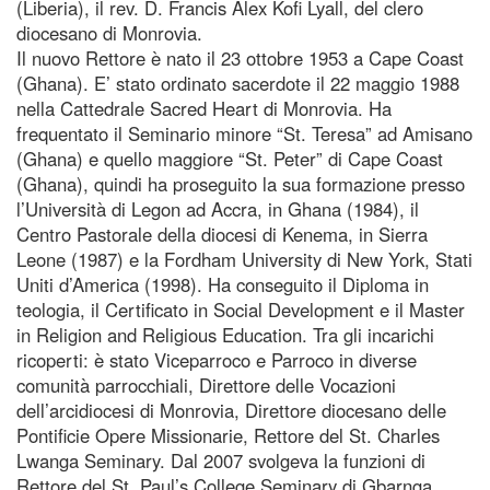
(Liberia), il rev. D. Francis Alex Kofi Lyall, del clero
diocesano di Monrovia.
Il nuovo Rettore è nato il 23 ottobre 1953 a Cape Coast
(Ghana). E’ stato ordinato sacerdote il 22 maggio 1988
nella Cattedrale Sacred Heart di Monrovia. Ha
frequentato il Seminario minore “St. Teresa” ad Amisano
(Ghana) e quello maggiore “St. Peter” di Cape Coast
(Ghana), quindi ha proseguito la sua formazione presso
l’Università di Legon ad Accra, in Ghana (1984), il
Centro Pastorale della diocesi di Kenema, in Sierra
Leone (1987) e la Fordham University di New York, Stati
Uniti d’America (1998). Ha conseguito il Diploma in
teologia, il Certificato in Social Development e il Master
in Religion and Religious Education. Tra gli incarichi
ricoperti: è stato Viceparroco e Parroco in diverse
comunità parrocchiali, Direttore delle Vocazioni
dell’arcidiocesi di Monrovia, Direttore diocesano delle
Pontificie Opere Missionarie, Rettore del St. Charles
Lwanga Seminary. Dal 2007 svolgeva la funzioni di
Rettore del St. Paul’s College Seminary di Gbarnga.