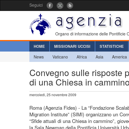
Seguici
Organo di informazione delle Pontificie
HOME
MISSIONARI UCCISI
STATISTICHE
News
Vaticano
Africa
Asia
America
Convegno sulle risposte pa
di una Chiesa in cammino
mercoledì, 25 novembre 2009
Roma (Agenzia Fides) - La “Fondazione Scalabri
Migration Institute” (SIMI) organizzano un Co
“Sfide attuali di una Chiesa in cammino”, giove
la Sala Newman della Pontificia Università Urb