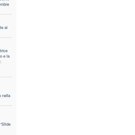
embre
te ai
trice
o e la
:
 nella
 “Sfide