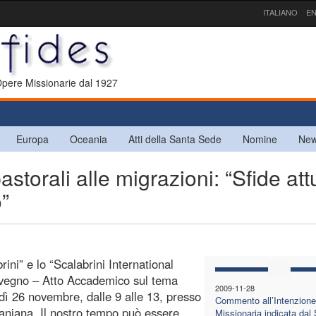
ITALIANO
EN
 Opere Missionarie dal 1927
Europa
Oceania
Atti della Santa Sede
Nomine
New
storali alle migrazioni: “Sfide att
”
ni” e lo “Scalabrini International
nvegno – Atto Accademico sul tema
2009-11-28
dì 26 novembre, dalle 9 alle 13, presso
Commento all’Intenzione
aniana. Il nostro tempo può essere
Missionaria indicata dal