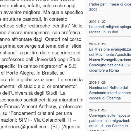
Padre per il mese di dic
ento milioni, infatti, coloro che oggi
2009
un avvenire migliore. Ma quale specifico
strutture pastorali, in contesto
2009-11-27
pettoso delle reciproche identità? Nelle
Le grandi religioni spiega
ssiamo ancora immaginare, con profetica
ragazzi in un dvd
nno affrontate dagli Oratori nel corso
2009-11-26
La prima converge sul tema delle “sfide
La Missione evangelizza
ristiana”, a partire dalle esperienze di
del Movimento Apostolic
professore dell’Università degli Studi
Nuova Evangelizzazione
Convegno nazionale il 2
 specifici in campo migratorio” e S.E.
dicembre a Roma
di Porto Alegre, in Brasile, su
l’era della globalizzazione”. La seconda
2009-11-26
amentali di studio e di orientamento”,
Nomina del Rettore del
 dell’Università degli Studi “La
Seminario interdiocesano
diocesi di Gbarnga
onomico-sociali dei flussi migratori in
 e Francis-Vincent Anthony, professore
2009-11-25
I, su “Fondamenti cristiani per una
Convegno sulle risposte
rmazioni: SIMI - Via Calandrelli 11 –
pastorali alle migrazioni:
egreteriacs@gmail.com. (SL) (Agenzia
attuali di una Chiesa in
cammino”