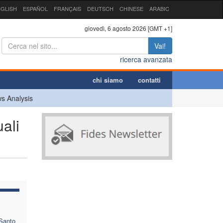
GLISH
ESPAÑOL
FRANÇAIS
DEUTSCH
CHINESE
ARABIC
giovedì, 6 agosto 2026 [GMT +1]
Vai!
ricerca avanzata
chi siamo
contatti
s Analysis
uali
 Santo