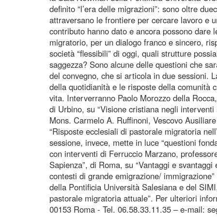
definito “l’era delle migrazioni”: sono oltre duec
attraversano le frontiere per cercare lavoro e 
contributo hanno dato e ancora possono dare le 
migratorio, per un dialogo franco e sincero, ris
società “flessibili” di oggi, quali strutture po
saggezza? Sono alcune delle questioni che sara
del convegno, che si articola in due sessioni. 
della quotidianità e le risposte della comunità c
vita. Interverranno Paolo Morozzo della Rocca, 
di Urbino, su “Visione cristiana negli interventi
Mons. Carmelo A. Ruffinoni, Vescovo Ausiliare 
“Risposte ecclesiali di pastorale migratoria nel
sessione, invece, mette in luce “questioni fond
con interventi di Ferruccio Marzano, professore
Sapienza”, di Roma, su “Vantaggi e svantaggi ec
contesti di grande emigrazione/ immigrazione”
della Pontificia Università Salesiana e del SIM
pastorale migratoria attuale”. Per ulteriori info
00153 Roma - Tel. 06.58.33.11.35 – e-mail: s