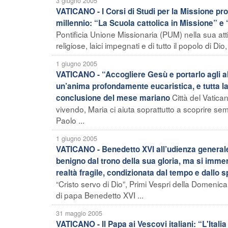
3 giugno 2005
VATICANO - I Corsi di Studi per la Missione pro
millennio: “La Scuola cattolica in Missione” e
Pontificia Unione Missionaria (PUM) nella sua atti
religiose, laici impegnati e di tutto il popolo di Dio, 
1 giugno 2005
VATICANO - “Accogliere Gesù e portarlo agli alt
un’anima profondamente eucaristica, e tutta la 
Città del Vatica
conclusione del mese mariano
vivendo, Maria ci aiuta soprattutto a scoprire se
Paolo ...
1 giugno 2005
VATICANO - Benedetto XVI all’udienza generale:
benigno dal trono della sua gloria, ma si imm
realtà fragile, condizionata dal tempo e dallo 
“Cristo servo di Dio”, Primi Vespri della Domenica 
di papa Benedetto XVI ...
31 maggio 2005
VATICANO - Il Papa ai Vescovi italiani: “L'Ita