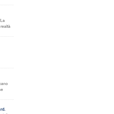
“La
realtà
icano
se
rd.