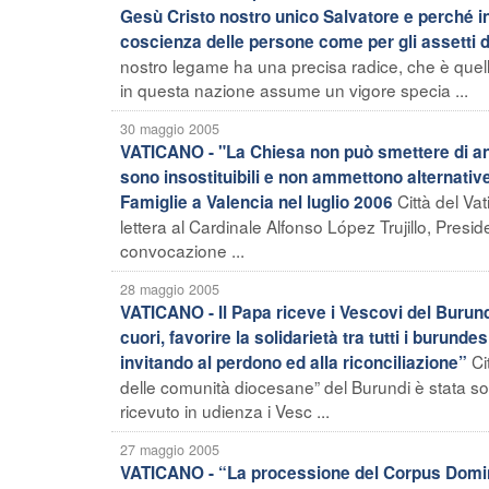
Gesù Cristo nostro unico Salvatore e perché in
coscienza delle persone come per gli assetti d
nostro legame ha una precisa radice, che è quell
in questa nazione assume un vigore specia ...
30 maggio 2005
VATICANO - "La Chiesa non può smettere di annu
sono insostituibili e non ammettono alternativ
Città del Va
Famiglie a Valencia nel luglio 2006
lettera al Cardinale Alfonso López Trujillo, Presid
convocazione ...
28 maggio 2005
VATICANO - Il Papa riceve i Vescovi del Burundi
cuori, favorire la solidarietà tra tutti i burund
Ci
invitando al perdono ed alla riconciliazione”
delle comunità diocesane” del Burundi è stata s
ricevuto in udienza i Vesc ...
27 maggio 2005
VATICANO - “La processione del Corpus Domini