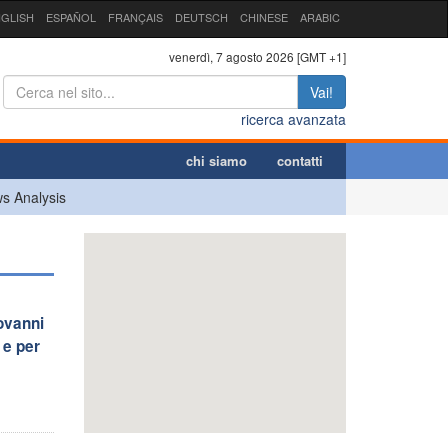
GLISH
ESPAÑOL
FRANÇAIS
DEUTSCH
CHINESE
ARABIC
venerdì, 7 agosto 2026 [GMT +1]
Vai!
ricerca avanzata
chi siamo
contatti
s Analysis
iovanni
 e per