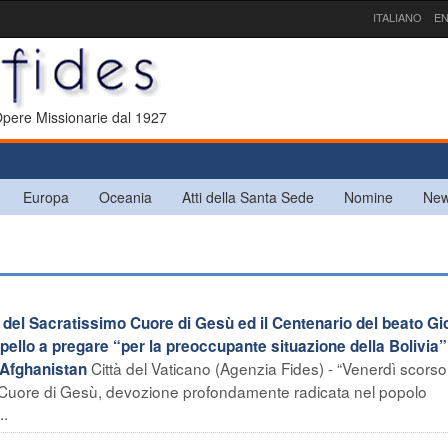
ITALIANO
EN
 Opere Missionarie dal 1927
Europa
Oceania
Atti della Santa Sede
Nomine
New
a del Sacratissimo Cuore di Gesù ed il Centenario del beato G
ppello a pregare “per la preoccupante situazione della Bolivia”
Città del Vaticano (Agenzia Fides) - “Venerdì scorso
n Afghanistan
o Cuore di Gesù, devozione profondamente radicata nel popolo
..