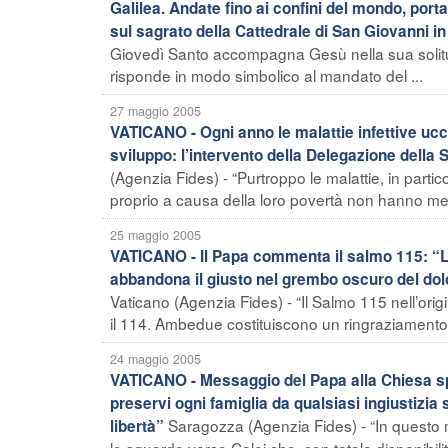
Galilea. Andate fino ai confini del mondo, por
sul sagrato della Cattedrale di San Giovanni i
Giovedì Santo accompagna Gesù nella sua solitud
risponde in modo simbolico al mandato del ...
27 maggio 2005
VATICANO - Ogni anno le malattie infettive uccid
sviluppo: l’intervento della Delegazione dell
(Agenzia Fides) - “Purtroppo le malattie, in partic
proprio a causa della loro povertà non hanno mez
25 maggio 2005
VATICANO - Il Papa commenta il salmo 115: “L’in
abbandona il giusto nel grembo oscuro del dolo
Vaticano (Agenzia Fides) - “Il Salmo 115 nell’or
il 114. Ambedue costituiscono un ringraziamento uni
24 maggio 2005
VATICANO - Messaggio del Papa alla Chiesa spa
preservi ogni famiglia da qualsiasi ingiustizia 
Saragozza (Agenzia Fides) - “In questo 
libertà”
lo sguardo verso Colei che, con totale disponibilità