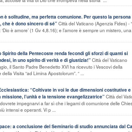
n è solitudine, ma perfetta comunione. Per questo la persona
Città del Vaticano (Agenzia Fides) - 
, che è dono sincero di sé”
: ‘Dio è amore’ (1 Gv 4,8.16); e l’amore è sempre un mistero, una 
pirito della Pentecoste renda fecondi gli sforzi di quanti si
Città del Vaticano
desi, in uno spirito di verità e di giustizia!”
io, il Santo Padre Benedetto XVI ha ricevuto i Vescovi della
lla Visita “ad Limina Apostolorum”. “ ...
clesiastica: “Coltivate in voi le due dimensioni costitutive e
Città del Vat
missione, l’unità e la tensione evangelizzatrice”
tà dovrete impegnarvi a far sì che i legami di comunione delle Chie
 intensi e operanti. Vi p ...
pace: a conclusione del Seminario di studio annunciata dal Ca