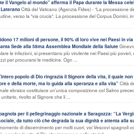
tate il Vangelo al mondo” afferma il Papa durante la Messa cele
Città del Vaticano (Agenzia Fides) - “La processione d
n Laterano
ine, verso la "via crucis". La processione del Corpus Domini, i
ono 17 milioni di persone, il 90% di loro vive nei Paesi in via 
Ginevr
a Santa Sede alla 58ma Assemblea Mondiale della Salute
olare le infezioni, si presentano più virulente nei Paesi più poveri,
zi per procurarsi le medicine. Ogn ...
tero popolo di Dio ringrazia il Signore della vita, il quale non
Città d
re e della morte, ma lo guida alla speranza e alla vita”
iginale ebraico costituisce un’unica composizione col Salmo prece
tario, rivolto al Signore che li ...
gnola per il pellegrinaggio nazionale a Saragozza: “La Verg
sociale, da tutto ciò che degrada la sua dignità e attenta alla s
momento di discernimento per molti cuori, voi Vescovi spagnoli v
, accolse la vita di Dio che irrompeva nella storia” ...