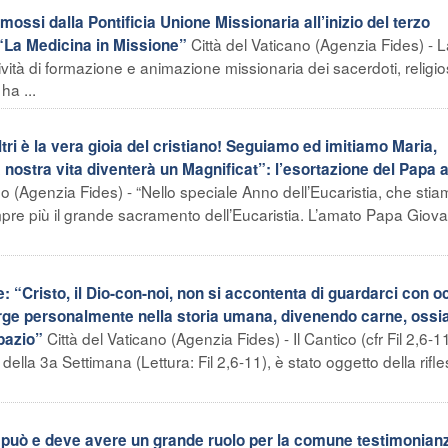
mossi dalla Pontificia Unione Missionaria all’inizio del terzo
Città del Vaticano (Agenzia Fides) - 
 “La Medicina in Missione”
vità di formazione e animazione missionaria dei sacerdoti, religios
ha ...
ri è la vera gioia del cristiano! Seguiamo ed imitiamo Maria,
nostra vita diventerà un Magnificat”: l’esortazione del Papa a
no (Agenzia Fides) - “Nello speciale Anno dell’Eucaristia, che sti
mpre più il grande sacramento dell’Eucaristia. L’amato Papa Giov
 “Cristo, il Dio-con-noi, non si accontenta di guardarci con o
erge personalmente nella storia umana, divenendo carne, ossi
Città del Vaticano (Agenzia Fides) - Il Cantico (cfr Fil 2,6-1
spazio”
della 3a Settimana (Lettura: Fil 2,6-11), è stato oggetto della rifl
lia può e deve avere un grande ruolo per la comune testimonian