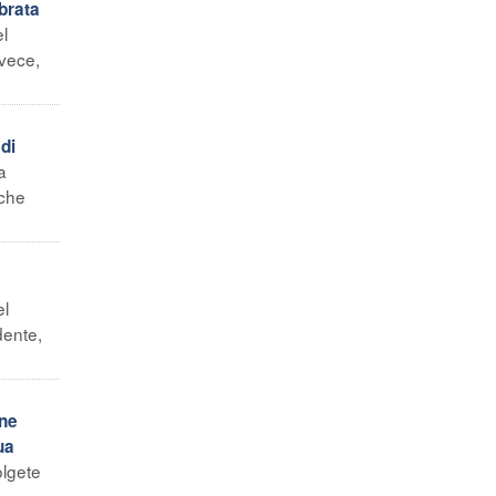
brata
el
nvece,
di
a
 che
el
dente,
ine
ua
olgete