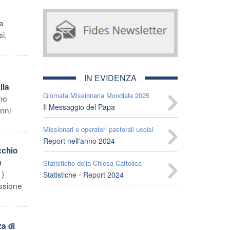
La
i,
IN EVIDENZA
lla
Giornata Missionaria Mondiale 2025
amo
Il Messaggio del Papa
anni
Missionari e operatori pastorali uccisi
Report nell'anno 2024
cchio
a
Statistiche della Chiesa Cattolica
1)
Statistiche - Report 2024
essione
za di