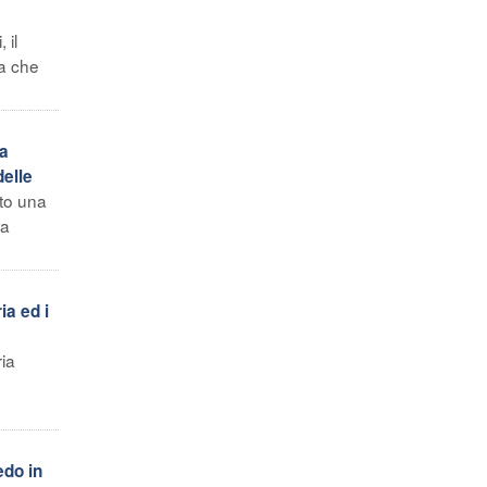
 il
ma che
ia
delle
ato una
la
ia ed i
ria
edo in