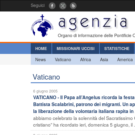
Seguici
Organo di informazione delle Pontificie
HOME
MISSIONARI UCCISI
STATISTICHE
News
Vaticano
Africa
Asia
America
Vaticano
6 giugno 2005
VATICANO - Il Papa all’Angelus ricorda la fest
Battista Scalabrini, patrono dei migranti. Un a
la liberazione della volontaria italiana rapita i
abbiamo celebrato la solennità del Sacratissim
cristiano” ha ricordato ieri, domenica 5 giugno, il .