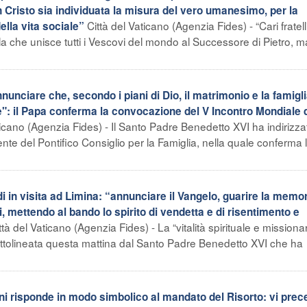
 Cristo sia individuata la misura del vero umanesimo, per la
Città del Vaticano (Agenzia Fides) - “Cari fratelli,
ella vita sociale”
a che unisce tutti i Vescovi del mondo al Successore di Pietro, 
nciare che, secondo i piani di Dio, il matrimonio e la famigl
e": il Papa conferma la convocazione del V Incontro Mondiale 
ticano (Agenzia Fides) - Il Santo Padre Benedetto XVI ha indirizz
ente del Pontifico Consiglio per la Famiglia, nella quale conferma 
 in visita ad Limina: “annunciare il Vangelo, guarire la memor
esi, mettendo al bando lo spirito di vendetta e di risentimento e
ttà del Vaticano (Agenzia Fides) - La “vitalità spirituale e missiona
ottolineata questa mattina dal Santo Padre Benedetto XVI che ha
 risponde in modo simbolico al mandato del Risorto: vi prec