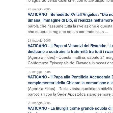
23 maggio 2005
VATICANO - Benedetto XVI all’Angelus: “Dio no
umana, immagine di Dio, si realizza nell’amore
parola che riassume tutta la rivelazione è questa
che supera la ragione senza contraddirla, a ...
21 maggio 2005
VATICANO - Il Papa ai Vescovi del Rwanda: “Lo S
dedicano a costruire la fraternità tra tutti i rwan
(Agenzia Fides) - Questa mattina, sabato 21 magg
Conferenza Episcopale del Rwanda in occasione de
20 maggio 2005
VATICANO - Il Papa alla Pontificia Accademia Ec
complementari della Chiesa: la comunione e la 
(Agenzia Fides) - “Nella vostra quotidiana attivi
particolari con la Sede Apostolica siano sempre più
20 maggio 2005
VATICANO - La liturgia come grande scuola di 