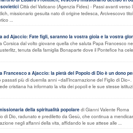
Città del Vaticano (Agenzia Fides) - Passi avanti verso 
sovietici
tlich, missionario gesuita nato di origine tedesca, Arcivescovo tito
ico ...
 Ajaccio: Fate figli, saranno la vostra gioia e la vostra glor
na Corsica dal volto giovane quella che saluta Papa Francesco ne
sterlitz, tenuta della famiglia Bonaparte dove il Pontefice ha cel
ancesco a Ajaccio: la pietà del Popolo di Dio è un dono per 
passati più di duemila anni «dall’Incarnazione del Figlio di Dio». 
fede cristiana ha informato la vita dei popoli e le sue stesse istituz
di Gianni Valente Roma
missionaria della spiritualità popolare
o di Dio, radunato e prediletto da Gesù, che continua a mendicar
one negli affanni della vita, affidando le sue attese alle ...