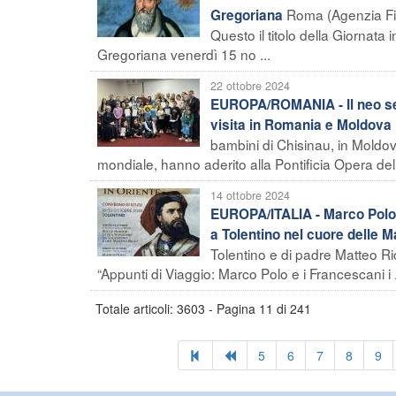
Roma (Agenzia Fide
Gregoriana
Questo il titolo della Giornata 
Gregoriana venerdì 15 no ...
22 ottobre 2024
EUROPA/ROMANIA - Il neo segr
visita in Romania e Moldova
bambini di Chisinau, in Moldova
mondiale, hanno aderito alla Pontificia Opera dell'
14 ottobre 2024
EUROPA/ITALIA - Marco Polo e
a Tolentino nel cuore delle 
Tolentino e di padre Matteo Ric
“Appunti di Viaggio: Marco Polo e i Francescani i .
Totale articoli: 3603 - Pagina 11 di 241
5
6
7
8
9