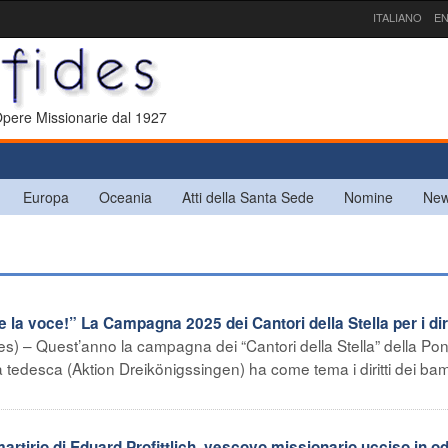
ITALIANO
EN
 Opere Missionarie dal 1927
Europa
Oceania
Atti della Santa Sede
Nomine
New
 voce!” La Campagna 2025 dei Cantori della Stella per i dirit
) – Quest’anno la campagna dei “Cantori della Stella” della Pont
a tedesca (Aktion Dreikönigssingen) ha come tema i diritti dei bam
artirio di Eduard Profittlich, vescovo missionario ucciso in o