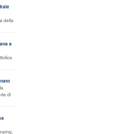
drale
a della
cana a
tolica
inato
la
rte di
sa
inping,