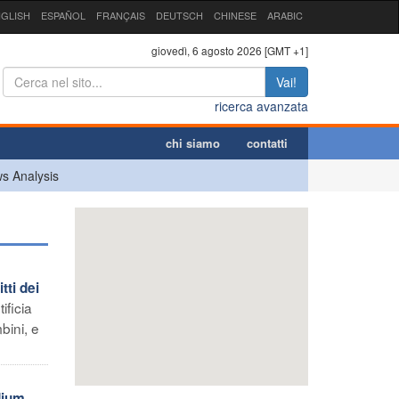
GLISH
ESPAÑOL
FRANÇAIS
DEUTSCH
CHINESE
ARABIC
giovedì, 6 agosto 2026 [GMT +1]
Vai!
ricerca avanzata
chi siamo
contatti
s Analysis
ti dei
ificia
bini, e
dium