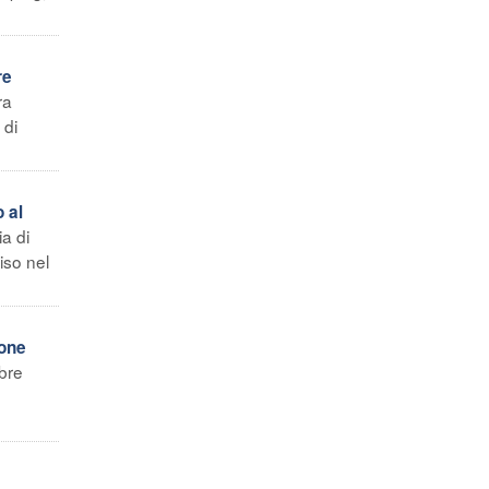
re
ra
 di
 al
a di
iso nel
ione
bre