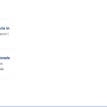
ria in
nni i
ionale
da
ale