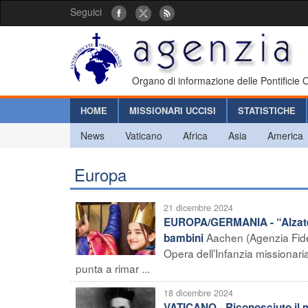
Seguici
Organo di informazione delle Pontificie
HOME
MISSIONARI UCCISI
STATISTICHE
News
Vaticano
Africa
Asia
America
Europa
21 dicembre 2024
EUROPA/GERMANIA - “Alzate la
Aachen (Agenzia Fides
bambini
Opera dell’Infanzia missionari
punta a rimar ...
18 dicembre 2024
VATICANO - Riconosciuto il m