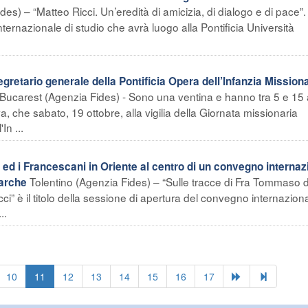
s) – “Matteo Ricci. Un’eredità di amicizia, di dialogo e di pace”.
internazionale di studio che avrà luogo alla Pontificia Università
etario generale della Pontificia Opera dell’Infanzia Missiona
Bucarest (Agenzia Fides) - Sono una ventina e hanno tra 5 e 15 a
, che sabato, 19 ottobre, alla vigilia della Giornata missionaria
In ...
d i Francescani in Oriente al centro di un convegno internaz
Tolentino (Agenzia Fides) – “Sulle tracce di Fra Tommaso 
Marche
ci” è il titolo della sessione di apertura del convegno internazion
..
10
11
12
13
14
15
16
17