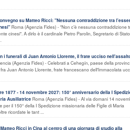
convegno su Matteo Ricci: "Nessuna contraddizione tra l’esse
Roma (Agenzia Fides) - "Non c’è nessuna contraddizione t
nesi"
te cinesi". A dirlo è il cardinale Pietro Parolin, Segretario di Stato
.
unerali di Juan Antonio Llorente, il frate ucciso nell'assalto
encia (Agenzia Fides) - Celebrati a Cehegín, paese della provinci
i fra Juan Antonio Llorente, frate francescano dell'Immacolata ucc
 1877 - 14 novembre 2027: 150° anniversario della I Spediz
Roma (Agenzia Fides) - Al via domani 14 novem
ria Ausiliatrice
e per il 150° della I Spedizione missionaria delle Figlie di Maria
re ricordate le tant ...
Matteo Ricci in Cina al centro di una giornata di studio alla