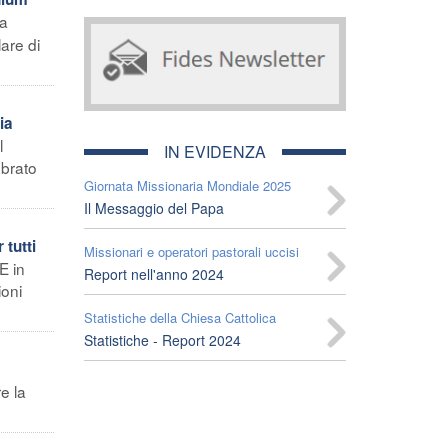
la
lare di
ia
l
IN EVIDENZA
ebrato
Giornata Missionaria Mondiale 2025
Il Messaggio del Papa
tutti
Missionari e operatori pastorali uccisi
E in
Report nell'anno 2024
ioni
Statistiche della Chiesa Cattolica
Statistiche - Report 2024
e la