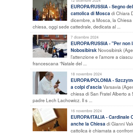
12 dicembre 2024
EUROPA/RUSSIA - Segno del Ri
di Chiara 
cattolica di Mosca
dicembre, a Mosca, la Chiesa 
chiesa, oggi sede cattedrale, dedicata al ...
7 dicembre 2024
EUROPA/RUSSIA - "Per non la
Novosibirsk (Age
Nobosibirsk
l’attenzione e l’amore a ciascu
francescana “Natale del ...
18 novembre 2024
EUROPA/POLONIA - Szczytno 
Varsavia (Agenz
a colpi d'ascia
chiesa di San Fratel Alberto a
padre Lech Lachowicz. Il s ...
16 novembre 2024
EUROPA/ITALIA - Cardinale Ch
di Gianni Val
anche la Chiesa
cattolica è chiamata a confront