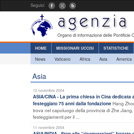
Seguici
Organo di informazione delle Pontificie
HOME
MISSIONARI UCCISI
STATISTICHE
News
Vaticano
Africa
Asia
America
Asia
12 novembre 2004
ASIA/CINA - La prima chiesa in Cina dedicata 
Hang Zhou 
festeggiato 75 anni dalla fondazione
trova nel capoluogo della provincia di Zhe Jiang
festeggiamenti per il ...
11 novembre 2004
ASIA/INDIA - Stop alle “riconversioni” forzate d