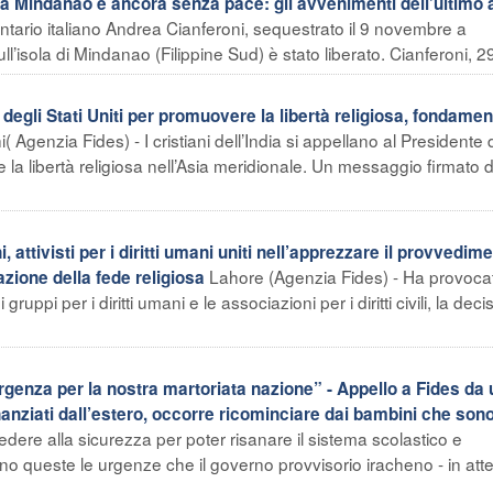
 ma Mindanao è ancora senza pace: gli avvenimenti dell’ultimo
ontario italiano Andrea Cianferoni, sequestrato il 9 novembre a
’isola di Mindanao (Filippine Sud) è stato liberato. Cianferoni, 29
 degli Stati Uniti per promuovere la libertà religiosa, fondamen
( Agenzia Fides) - I cristiani dell’India si appellano al Presidente 
la libertà religiosa nell’Asia meridionale. Un messaggio firmato 
ttivisti per i diritti umani uniti nell’apprezzare il provvedim
Lahore (Agenzia Fides) - Ha provoca
zione della fede religiosa
uppi per i diritti umani e le associazioni per i diritti civili, la deci
rgenza per la nostra martoriata nazione” - Appello a Fides da 
inanziati dall’estero, occorre ricominciare dai bambini che sono
ere alla sicurezza per poter risanare il sistema scolastico e
ono queste le urgenze che il governo provvisorio iracheno - in att