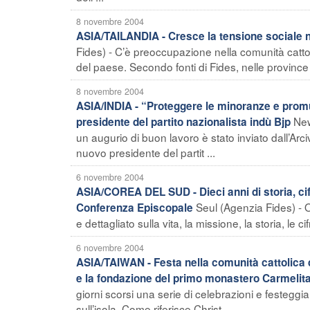
8 novembre 2004
ASIA/TAILANDIA - Cresce la tensione sociale n
Fides) - C’è preoccupazione nella comunità cattoli
del paese. Secondo fonti di Fides, nelle province d
8 novembre 2004
ASIA/INDIA - “Proteggere le minoranze e promu
New
presidente del partito nazionalista indù Bjp
un augurio di buon lavoro è stato inviato dall’A
nuovo presidente del partit ...
6 novembre 2004
ASIA/COREA DEL SUD - Dieci anni di storia, cifr
Seul (Agenzia Fides) - 
Conferenza Episcopale
e dettagliato sulla vita, la missione, la storia, le c
6 novembre 2004
ASIA/TAIWAN - Festa nella comunità cattolica d
e la fondazione del primo monastero Carmelit
giorni scorsi una serie di celebrazioni e festeggi
sull’isola. Come riferisce Christ ...