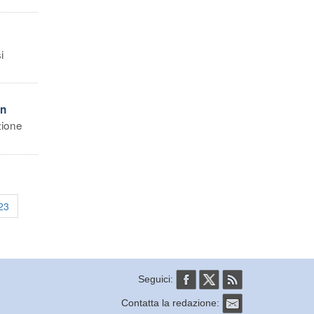
i
in
zione
23
Seguici:
Contatta la redazione: