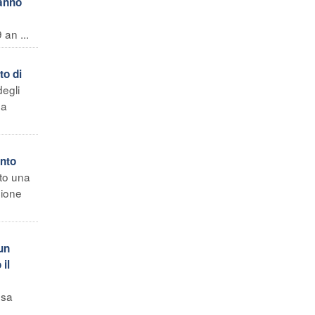
 anno
 an ...
to di
degli
da
ento
to una
sione
un
 il
esa