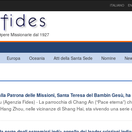
ITALIANO
EN
 Opere Missionarie dal 1927
Europa
Oceania
Atti della Santa Sede
Nomine
New
alla Patrona delle Missioni, Santa Teresa del Bambin Gesù, ha
(Agenzia Fides) - La parrocchia di Chang An (“Pace eterna”) ch
, Hang Zhou, nelle vicinanze di Shang Hai, sta vivendo una serie 
a parte degli estremisti indù: appello dei leader cristiani india