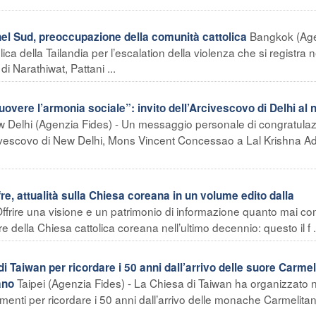
Bangkok (Ag
el Sud, preoccupazione della comunità cattolica
ca della Tailandia per l’escalation della violenza che si registra 
i Narathiwat, Pattani ...
overe l’armonia sociale”: invito dell’Arcivescovo di Delhi al
 Delhi (Agenzia Fides) - Un messaggio personale di congratulaz
rcivescovo di New Delhi, Mons Vincent Concessao a Lal Krishna Ad
e, attualità sulla Chiesa coreana in un volume edito dalla
Offrire una visione e un patrimonio di informazione quanto mai c
ifre della Chiesa cattolica coreana nell’ultimo decennio: questo il f .
i Taiwan per ricordare i 50 anni dall’arrivo delle suore Carmel
Taipei (Agenzia Fides) - La Chiesa di Taiwan ha organizzato 
ano
amenti per ricordare i 50 anni dall’arrivo delle monache Carmelita