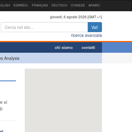
GLISH
ESPAÑOL
FRANÇAIS
DEUTSCH
CHINESE
ARABIC
giovedì, 6 agosto 2026 [GMT +1]
Vai!
ricerca avanzata
chi siamo
contatti
s Analysis
e si
di
ni