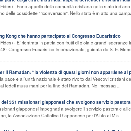
es) - Forte appello della comunità cristiana nello stato indiano
eno delle cosiddette “riconversioni”. Nello stato è in atto una cam
ong Kong che hanno partecipato al Congresso Eucaristico
es) - E’ rientrata in patria con frutti di gioia e grandi speranze l
48° Congresso Eucaristico Internazionale, guidata da S. E. Mons
r il Ramadan: “la violenza di questi giorni non appartiene al 
 pace e all’unità nazionale è stato rivolto dai Vescovi cristiani de
 ai fedeli musulmani per la fine del Ramadan. Nel messag ...
ei 351 missionari giapponesi che svolgono servizio pastora
ionari giapponesi impegnati a svolgere il servizio pastorale all’
, la Associazione Cattolica Giapponese per l’Aiuto ai Mis ...