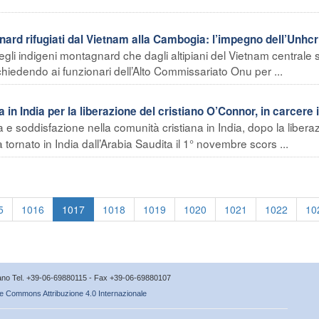
rd rifugiati dal Vietnam alla Cambogia: l’impegno dell’Unhcr
li indigeni montagnard che dagli altipiani del Vietnam centrale s
hiedendo ai funzionari dell’Alto Commissariato Onu per ...
in India per la liberazione del cristiano O’Connor, in carcere 
 e soddisfazione nella comunità cristiana in India, dopo la libera
 tornato in India dall’Arabia Saudita il 1° novembre scors ...
5
1016
1017
1018
1019
1020
1021
1022
10
icano Tel. +39-06-69880115 - Fax +39-06-69880107
e Commons Attribuzione 4.0 Internazionale