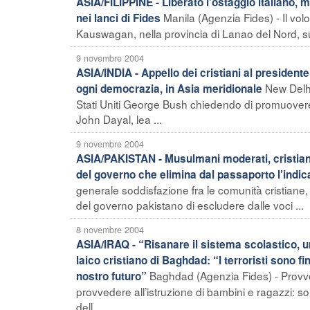
ASIA/FILIPPINE - Liberato l’ostaggio italiano,
Manila (Agenzia Fides) - Il vol
nei lanci di Fides
Kauswagan, nella provincia di Lanao del Nord, sull
9 novembre 2004
ASIA/INDIA - Appello dei cristiani al presidente
New Delhi
ogni democrazia, in Asia meridionale
Stati Uniti George Bush chiedendo di promuovere 
John Dayal, lea ...
9 novembre 2004
ASIA/PAKISTAN - Musulmani moderati, cristiani, a
del governo che elimina dal passaporto l’indica
generale soddisfazione fra le comunità cristiane, i gr
del governo pakistano di escludere dalle voci ...
8 novembre 2004
ASIA/IRAQ - “Risanare il sistema scolastico, u
laico cristiano di Baghdad: “I terroristi sono f
Baghdad (Agenzia Fides) - Provved
nostro futuro”
provvedere all’istruzione di bambini e ragazzi: s
dell ...