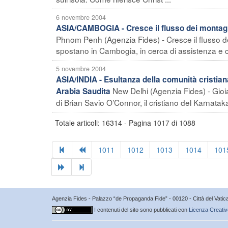
6 novembre 2004
ASIA/CAMBOGIA - Cresce il flusso dei montagna
Phnom Penh (Agenzia Fides) - Cresce il flusso deg
spostano in Cambogia, in cerca di assistenza e c
5 novembre 2004
ASIA/INDIA - Esultanza della comunità cristiana 
New Delhi (Agenzia Fides) - Gioia
Arabia Saudita
di Brian Savio O’Connor, il cristiano del Karnataka
Totale articoli: 16314 - Pagina 1017 di 1088
1011
1012
1013
1014
101
Agenzia Fides - Palazzo “de Propaganda Fide” - 00120 - Città del Vat
I contenuti del sito sono pubblicati con
Licenza Creativ