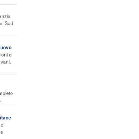
enzia
nel Sud
 nuovo
ioni e
vani,
ompleto
..
itane
nei
ne