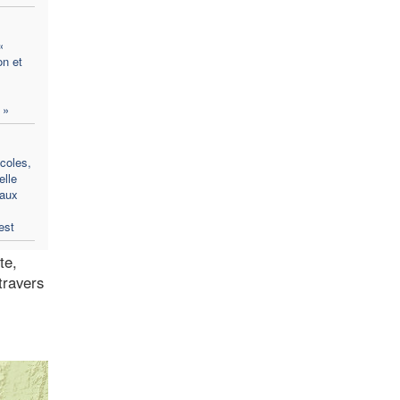
«
on et
 »
coles,
elle
 aux
est
te,
travers