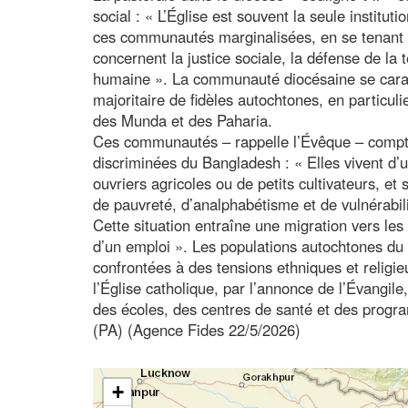
social : « L’Église est souvent la seule instit
ces communautés marginalisées, en se tenant à
concernent la justice sociale, la défense de la t
humaine ». La communauté diocésaine se caract
majoritaire de fidèles autochtones, en particul
des Munda et des Paharia.
Ces communautés – rappelle l’Évêque – compten
discriminées du Bangladesh : « Elles vivent d’u
ouvriers agricoles ou de petits cultivateurs, et
de pauvreté, d’analphabétisme et de vulnérabili
Cette situation entraîne une migration vers les 
d’un emploi ». Les populations autochtones du
confrontées à des tensions ethniques et relig
l’Église catholique, par l’annonce de l’Évangi
des écoles, des centres de santé et des progra
(PA) (Agence Fides 22/5/2026)
+