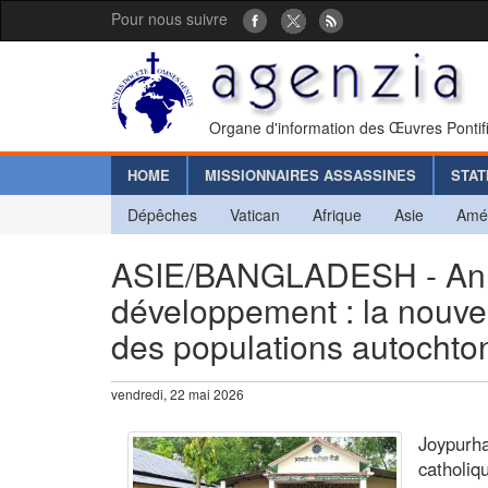
Pour nous suivre
Organe d'information des Œuvres Pontif
HOME
MISSIONNAIRES ASSASSINES
STAT
Dépêches
Vatican
Afrique
Asie
Amé
ASIE/BANGLADESH - Annon
développement : la nouve
des populations autocht
vendredi, 22 mai 2026
Joypurh
catholiq