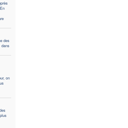
uprès
 En
are
ge des
» dans
ur, on
us
des
plus