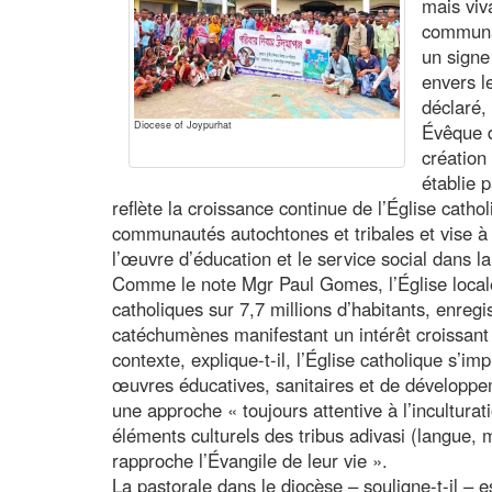
mais viv
communau
un signe
envers l
déclaré,
Diocese of Joypurhat
Évêque 
création
établie 
reflète la croissance continue de l’Église catho
communautés autochtones et tribales et vise à 
l’œuvre d’éducation et le service social dans 
Comme le note Mgr Paul Gomes, l’Église local
catholiques sur 7,7 millions d’habitants, enregi
catéchumènes manifestant un intérêt croissant 
contexte, explique-t-il, l’Église catholique s’im
œuvres éducatives, sanitaires et de développe
une approche « toujours attentive à l’inculturati
éléments culturels des tribus adivasi (langue, 
rapproche l’Évangile de leur vie ».
La pastorale dans le diocèse – souligne-t-il – e