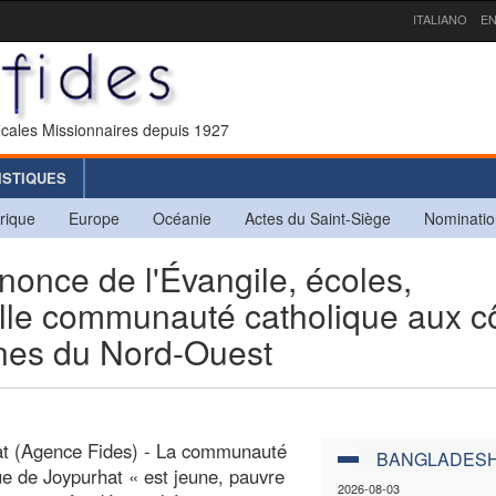
ITALIANO
EN
icales Missionnaires depuis 1927
ISTIQUES
rique
Europe
Océanie
Actes du Saint-Siège
Nominatio
ce de l'Évangile, écoles,
lle communauté catholique aux c
ones du Nord-Ouest
at (Agence Fides) - La communauté
BANGLADES
ue de Joypurhat « est jeune, pauvre
2026-08-03