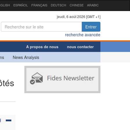
GLISH
ESPAÑOL
FRANÇAIS
DEUTSCH
CHINESE
ARABIC
jeudi, 6 août 2026 [GMT +1]
Entrer
recherche avancée
A propos de nous
nous contacter
ns
News Analysis
ôtés
H