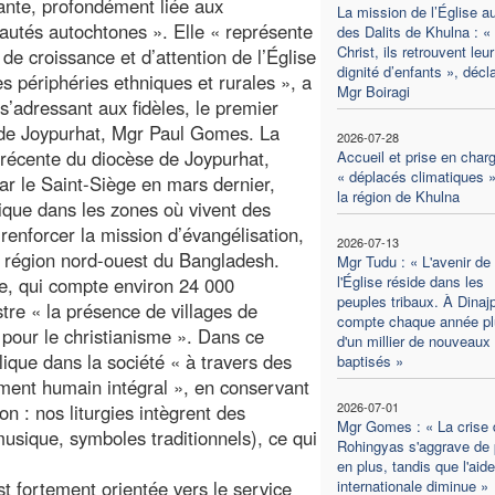
ante, profondément liée aux
La mission de l’Église a
tés autochtones ». Elle « représente
des Dalits de Khulna : «
Christ, ils retrouvent leur
 de croissance et d’attention de l’Église
dignité d’enfants », décl
es périphéries ethniques et rurales », a
Mgr Boiragi
 s’adressant aux fidèles, le premier
de Joypurhat, Mgr Paul Gomes. La
2026-07-28
 récente du diocèse de Joypurhat,
Accueil et prise en char
« déplacés climatiques 
par le Saint-Siège en mars dernier,
la région de Khulna
lique dans les zones où vivent des
renforcer la mission d’évangélisation,
2026-07-13
la région nord-ouest du Bangladesh.
Mgr Tudu : « L'avenir de
l'Église réside dans les
e, qui compte environ 24 000
peuples tribaux. À Dinajp
stre « la présence de villages de
compte chaque année pl
pour le christianisme ». Dans ce
d'un millier de nouveaux
plique dans la société « à travers des
baptisés »
ment humain intégral », en conservant
2026-07-01
on : nos liturgies intègrent des
Mgr Gomes : « La crise 
musique, symboles traditionnels), ce qui
Rohingyas s'aggrave de 
en plus, tandis que l'aide
st fortement orientée vers le service
internationale diminue »