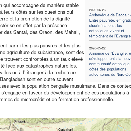
ution qui accompagne de manière stable
2026-06-26
 leurs côtés sur les questions qui
Archevêque de Dacca : 
erre et la promotion de la dignité
Entre pauvreté, émigrati
érise en effet par la présence
discriminations, les
catholiques vivent et
ier des Santal, des Oraon, des Mahali,
témoignent de l’Évangile
t parmi les plus pauvres et les plus
2026-05-22
ne agriculture de subsistance, sont des
Annonce de l'Évangile, é
 se trouvent confrontées à un taux élevé
développement : la nouv
communauté catholique
té face aux catastrophes naturelles.
côtés des populations
villes ou à l’étranger à la recherche
autochtones du Nord-Ou
 Bangladesh sont en outre souvent
ieuses avec la population bengalie musulmane. Dans ce contex
le, s’engage en faveur du développement de ces populations à 
mmes de microcrédit et de formation professionnelle.