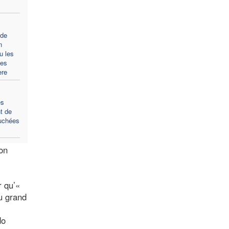
 de
n
u les
es
ère
es
t de
ouchées
son
r qu’«
au grand
do