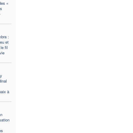
des «
es
e
bra :
eu et
e fil
vie
ty
inal
paix à
an
sation
es