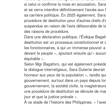
si celui-ci confirme la mise en accusation, Sa
et se verra interdire définitivement l'accès aux 
sa carrière politique. En 2025 également, Sara D
procédure de destitution pour d'autres chefs d'
suspendue en raison de l'avis défavorable de la
des raisons de procédure.
Dans une déclaration publique, l'Évêque Bagaf
destitution est un processus constitutionnel e
les fonctionnaires, à qui un immense pouvoir a
devant le peuple », ajoutant ensuite qu'« aucu
équitable ».
Selon Mgr Bagaforo, qui est également présid
le dialogue interreligieux, Sara Duterte devra
honneur aux yeux de la population », tandis qu
gouvernement, surtout dans un pays depuis lon
gouvernement, la société civile, la magistrature
une procédure de destitution se déroule de mani
jour et que la justice prévale ».
À ce stade de l’histoire des Philippines, « l’av