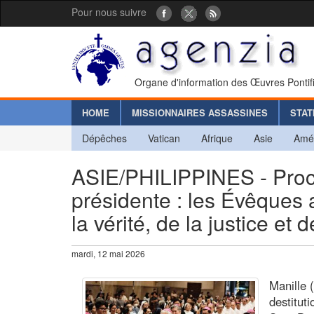
Pour nous suivre
Organe d'information des Œuvres Pontif
HOME
MISSIONNAIRES ASSASSINES
STAT
Dépêches
Vatican
Afrique
Asie
Amé
ASIE/PHILIPPINES - Procéd
présidente : les Évêques 
la vérité, de la justice et d
mardi, 12 mai 2026
Manille 
destitut