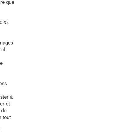
ore que
2025.
gnages
pel
ce
ions
ister à
er et
e de
n tout
t