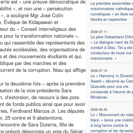
erte est « une preuve démocratique de
La première assemblée 
bilité », et non une « persécution
missionnaires catholiqu
numériques » en Asie s
e », a souligné Mgr José Colin
tiendra en septembre
o, Évêque de Kidapawan et
teur du « Conseil interreligieux des
2026-07-11
ts pour la transformation nationale »,
Le père Sebastiano D'Am
u qui rassemble des représentants des
« Le dialogue vient de Di
conduit à Dieu. Tel a été l
tés ecclésiales, des organisations de
conducteur de toute ma 
ats et des mouvements étudiants et qui,
missionnaire. »
publique par des marches et des
current de la corruption, fléau qui afflige
2026-07-10
Le « Harmony in Diversi
Award » décerné au Card
r la deuxième fois – après la première
Quevedo pour une vie
ation de la vice-présidente Sara
consacrée à l'œuvre de 
n, d'extorsion, de recours à des pots-
Mindanao
nt de fonds publics ainsi que pour avoir
2026-06-30
pines, Ferdinand Marcos Jr. Les députés
Le « Mouvement du rub
, 25 contre et 9 abstentions,
blanc » lance une mobili
'encontre de Sara Duterte, fille de
à long terme contre la
re prévoit désormais un vote du Sénat :
corruption et les dynasti