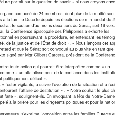
édure portait sur la question de savoir « si nous croyons enc
n organe composé de 24 membres, dont plus de la moitié sont
 à la famille Duterte depuis les élections de mi-mandat de 
drait le soutien d'au moins deux tiers du Sénat, soit 16 voix.
ai, la Conférence épiscopale des Philippines a exhorté les
tutionnel en poursuivant la procédure, en entendant les témoi
ité, de la justice et de l'État de droit ». « Nous lançons cet ap
retard et que le Sénat soit convoqué au plus vite en tant que
 texte signé par Mgr Gilbert Garcera, président de la Conféren
tre toute action qui pourrait être interprétée comme « un
omme « un affaiblissement de la confiance dans les institut
 politiquement délicat ».
 rester vigilants, à suivre l’évolution de la situation et à rés
ntourent l’affaire de destitution » . « Notre souhait le plus ch
soit faite », soulignent-ils. En invoquant la fête de Notre-Dam
lé à la prière pour les dirigeants politiques et pour la natio
ervateurs, s'exprime l'opposition entre les familles Duterte e