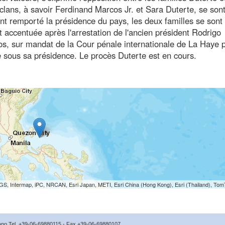
clans, à savoir Ferdinand Marcos Jr. et Sara Duterte, se son
t remporté la présidence du pays, les deux familles se sont
est accentuée après l'arrestation de l'ancien président Rodrigo
s, sur mandat de la Cour pénale internationale de La Haye p
sous sa présidence. Le procès Duterte est en cours.
S, Intermap, iPC, NRCAN, Esri Japan, METI, Esri China (Hong Kong), Esri (Thailand), To
icano Tel. +39-06-69880115 - Fax +39-06-69880107