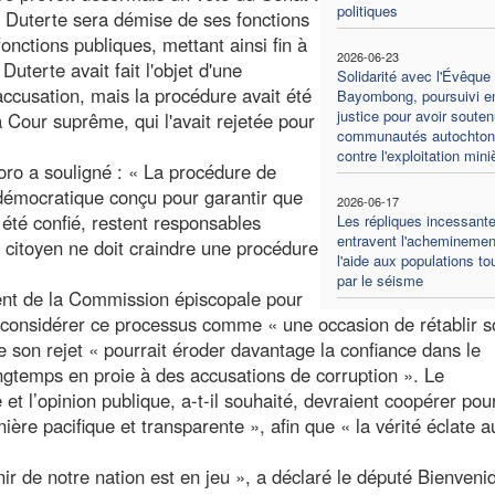
politiques
ra Duterte sera démise de ses fonctions
fonctions publiques, mettant ainsi fin à
2026-06-23
uterte avait fait l'objet d'une
Solidarité avec l'Évêque
accusation, mais la procédure avait été
Bayombong, poursuivi e
justice pour avoir souten
 Cour suprême, qui l'avait rejetée pour
communautés autochton
contre l'exploitation mini
oro a souligné : « La procédure de
t démocratique conçu pour garantir que
2026-06-17
 été confié, restent responsables
Les répliques incessant
entravent l'acheminemen
n citoyen ne doit craindre une procédure
l'aide aux populations t
par le séisme
ent de la Commission épiscopale pour
it considérer ce processus comme « une occasion de rétablir 
e son rejet « pourrait éroder davantage la confiance dans le
gtemps en proie à des accusations de corruption ». Le
 et l’opinion publique, a-t-il souhaité, devraient coopérer pou
ère pacifique et transparente », afin que « la vérité éclate 
enir de notre nation est en jeu », a déclaré le député Bienveni