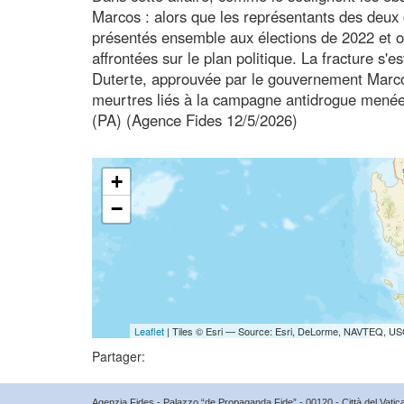
Marcos : alors que les représentants des deux 
présentés ensemble aux élections de 2022 et on
affrontées sur le plan politique. La fracture s'
Duterte, approuvée par le gouvernement Marco
meurtres liés à la campagne antidrogue menée 
(PA) (Agence Fides 12/5/2026)
+
−
Leaflet
| Tiles © Esri — Source: Esri, DeLorme, NAVTEQ, USG
Partager:
Agenzia Fides - Palazzo “de Propaganda Fide” - 00120 - Città del Vat