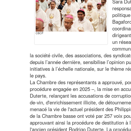
Sara Dut
responsa
politiqu
Bagafor
coordina
CBCP
dirigean
un résea
communau
la société civile, des associations, des syndic
depuis l’année dernière, sensibilise l’opinion 
initiatives à l’échelle nationale, sur le thème ré
le pays.
La Chambre des représentants a approuvé, pou
procédure engagée en 2025 –, la mise en accus
Duterte, relançant les accusations de corruptio
de-vin, d'enrichissement illicite, de détourneme
menacé la vie de l'actuel président des Philip
de la Chambre basse ont voté par 257 voix pour
approuvant ainsi la procédure de destitution à l
l'ancien président Rodrigo Duterte. La procédu