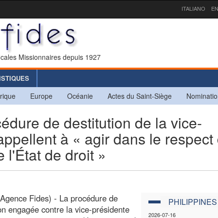
ITALIANO
EN
icales Missionnaires depuis 1927
ISTIQUES
rique
Europe
Océanie
Actes du Saint-Siège
Nominatio
ure de destitution de la vice-
appellent à « agir dans le respect
e l'État de droit »
(Agence Fides) - La procédure de
PHILIPPINES
ion engagée contre la vice-présidente
2026-07-16