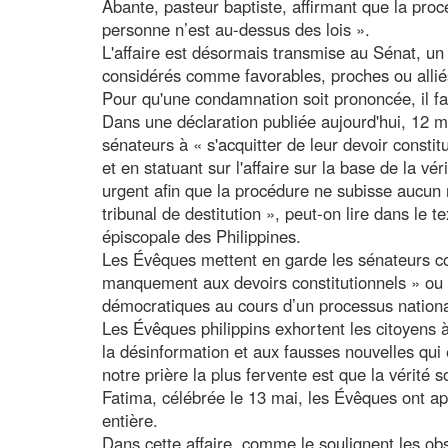
Abante, pasteur baptiste, affirmant que la proc
personne n’est au-dessus des lois ».
L'affaire est désormais transmise au Sénat, u
considérés comme favorables, proches ou alliés
Pour qu'une condamnation soit prononcée, il fau
Dans une déclaration publiée aujourd'hui, 12 m
sénateurs à « s'acquitter de leur devoir consti
et en statuant sur l'affaire sur la base de la vér
urgent afin que la procédure ne subisse aucun 
tribunal de destitution », peut-on lire dans le
épiscopale des Philippines.
Les Évêques mettent en garde les sénateurs con
manquement aux devoirs constitutionnels » ou c
démocratiques au cours d’un processus national
Les Évêques philippins exhortent les citoyens à «
la désinformation et aux fausses nouvelles qui e
notre prière la plus fervente est que la vérité 
Fatima, célébrée le 13 mai, les Évêques ont appe
entière.
Dans cette affaire, comme le soulignent les obs