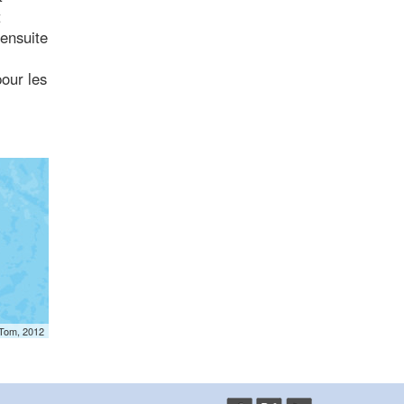
t
 ensuite
our les
mTom, 2012