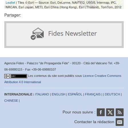
Leaflet
| Tiles © Esri — Source: Esri, DeLorme, NAVTEQ, USGS, Intermap, iPC,
NRCAN, Esri Japan, METI, Esri China (Hong Kong), Esri (Thailand), TomTom, 2012
Partager:
Agenzia Fides - Palazzo “de Propaganda Fide” - 00120 - Città del Vaticano Tel. +39-
06-69880115 - Fax +39-06-69880107
Les contenus du site sont publiés sous
Licence Creative Commons
Attribution 4.0 International
INTERNAZIONALE :
ITALIANO
|
ENGLISH
|
ESPAÑOL
|
FRANÇAIS
| |
DEUTSCH
|
CHINESE
|
Pour nous suivre :
Contacter la rédaction