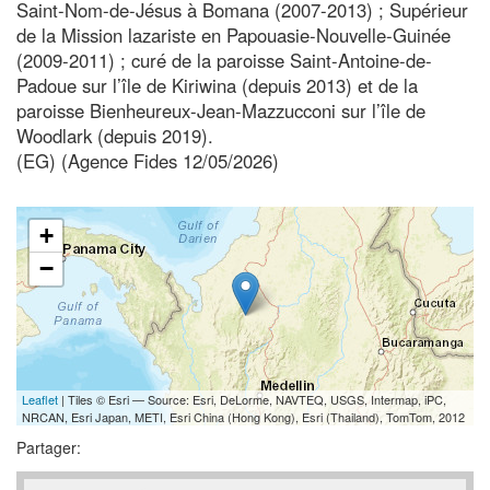
Saint-Nom-de-Jésus à Bomana (2007-2013) ; Supérieur
de la Mission lazariste en Papouasie-Nouvelle-Guinée
(2009-2011) ; curé de la paroisse Saint-Antoine-de-
Padoue sur l’île de Kiriwina (depuis 2013) et de la
paroisse Bienheureux-Jean-Mazzucconi sur l’île de
Woodlark (depuis 2019).
(EG) (Agence Fides 12/05/2026)
+
−
Leaflet
| Tiles © Esri — Source: Esri, DeLorme, NAVTEQ, USGS, Intermap, iPC,
NRCAN, Esri Japan, METI, Esri China (Hong Kong), Esri (Thailand), TomTom, 2012
Partager: