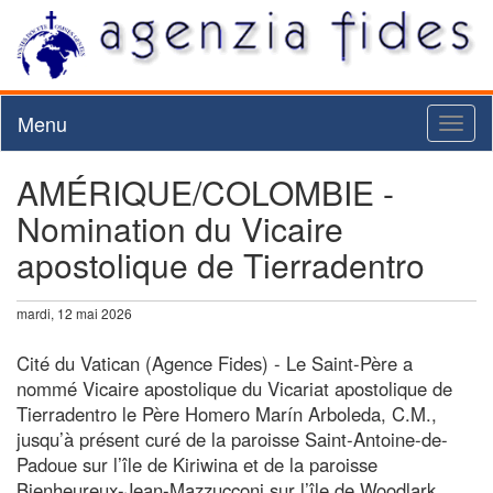
Menu
Toggl
naviga
AMÉRIQUE/COLOMBIE -
Nomination du Vicaire
apostolique de Tierradentro
mardi, 12 mai 2026
Cité du Vatican (Agence Fides) - Le Saint-Père a
nommé Vicaire apostolique du Vicariat apostolique de
Tierradentro le Père Homero Marín Arboleda, C.M.,
jusqu’à présent curé de la paroisse Saint-Antoine-de-
Padoue sur l’île de Kiriwina et de la paroisse
Bienheureux-Jean-Mazzucconi sur l’île de Woodlark