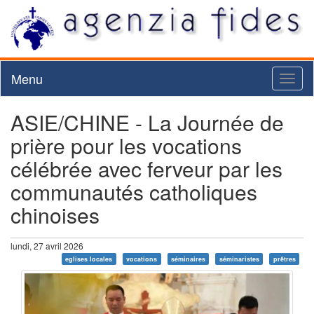
Menu
Toggl
naviga
ASIE/CHINE - La Journée de
prière pour les vocations
célébrée avec ferveur par les
communautés catholiques
chinoises
lundi, 27 avril 2026
eglises locales
vocations
séminaires
séminaristes
prêtres