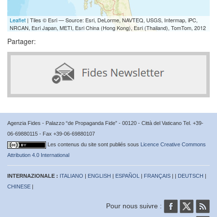
Leaflet
| Tiles © Esri — Source: Esri, DeLorme, NAVTEQ, USGS, Intermap, iPC,
NRCAN, Esri Japan, METI, Esri China (Hong Kong), Esri (Thailand), TomTom, 2012
Partager:
Agenzia Fides - Palazzo “de Propaganda Fide” - 00120 - Città del Vaticano Tel. +39-
06-69880115 - Fax +39-06-69880107
Les contenus du site sont publiés sous
Licence Creative Commons
Attribution 4.0 International
INTERNAZIONALE :
ITALIANO
|
ENGLISH
|
ESPAÑOL
|
FRANÇAIS
| |
DEUTSCH
|
CHINESE
|
Pour nous suivre :