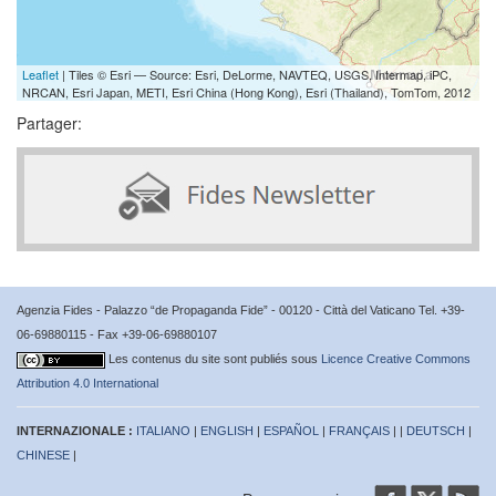
Leaflet
| Tiles © Esri — Source: Esri, DeLorme, NAVTEQ, USGS, Intermap, iPC,
NRCAN, Esri Japan, METI, Esri China (Hong Kong), Esri (Thailand), TomTom, 2012
Partager:
Agenzia Fides - Palazzo “de Propaganda Fide” - 00120 - Città del Vaticano Tel. +39-
06-69880115 - Fax +39-06-69880107
Les contenus du site sont publiés sous
Licence Creative Commons
Attribution 4.0 International
INTERNAZIONALE :
ITALIANO
|
ENGLISH
|
ESPAÑOL
|
FRANÇAIS
| |
DEUTSCH
|
CHINESE
|