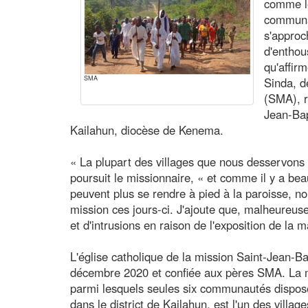
comme le
communa
s'approc
d'enthou
qu'affir
SMA
Sinda, d
(SMA), r
Jean-Bap
Kailahun, diocèse de Kenema.
« La plupart des villages que nous desservons n
poursuit le missionnaire, « et comme il y a b
peuvent plus se rendre à pied à la paroisse, 
mission ces jours-ci. J'ajoute que, malheureus
et d'intrusions en raison de l'exposition de la 
L'église catholique de la mission Saint-Jean-B
décembre 2020 et confiée aux pères SMA. La mi
parmi lesquels seules six communautés disposen
dans le district de Kailahun, est l'un des villag