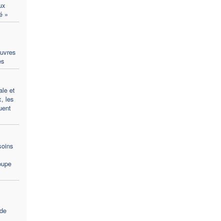
ux
é »
Œuvres
es
le et
x, les
uent
soins
oupe
 de