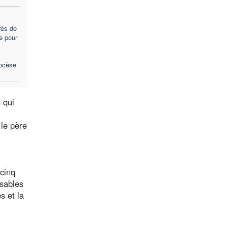
rès de
e pour
iocèse
 qui
 le père
 cinq
nsables
s et la