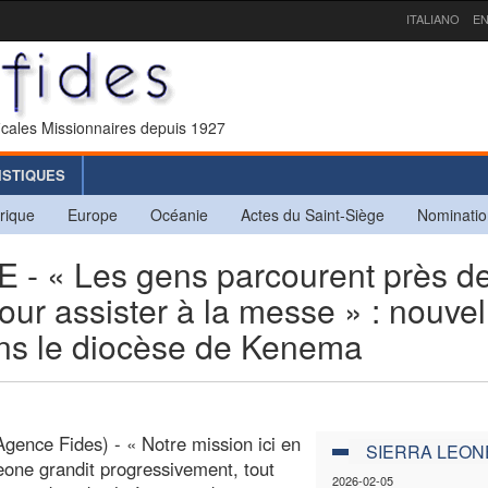
ITALIANO
EN
icales Missionnaires depuis 1927
ISTIQUES
rique
Europe
Océanie
Actes du Saint-Siège
Nominatio
 « Les gens parcourent près de
ur assister à la messe » : nouvel
ans le diocèse de Kenema
gence Fides) - « Notre mission ici en
SIERRA LEON
eone grandit progressivement, tout
2026-02-05