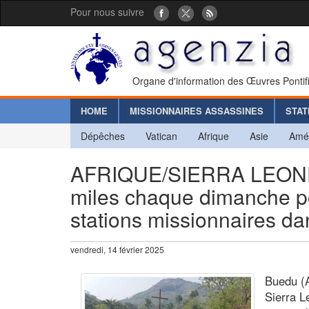
Pour nous suivre
Organe d'information des Œuvres Pontif
HOME
MISSIONNAIRES ASSASSINES
STAT
Dépêches
Vatican
Afrique
Asie
Amé
AFRIQUE/SIERRA LEONE -
miles chaque dimanche po
stations missionnaires d
vendredi, 14 février 2025
Buedu (A
Sierra L