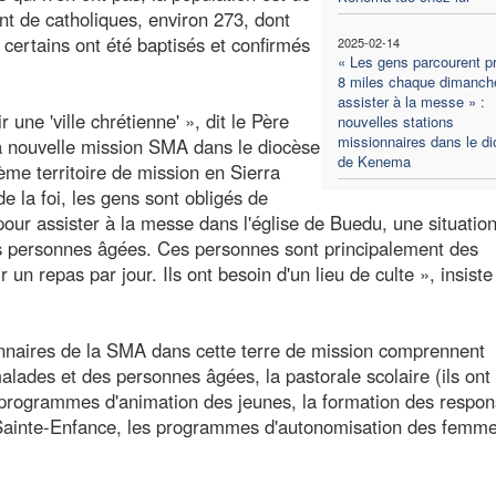
t de catholiques, environ 273, dont
ertains ont été baptisés et confirmés
2025-02-14
« Les gens parcourent p
8 miles chaque dimanch
assister à la messe » :
une 'ville chrétienne' », dit le Père
nouvelles stations
missionnaires dans le d
 la nouvelle mission SMA dans le diocèse
de Kenema
ème territoire de mission en Sierra
 la foi, les gens sont obligés de
our assister à la messe dans l'église de Buedu, une situation
es personnes âgées. Ces personnes sont principalement des
 un repas par jour. Ils ont besoin d'un lieu de culte », insiste
onnaires de la SMA dans cette terre de mission comprennent
malades et des personnes âgées, la pastorale scolaire (ils ont
s programmes d'animation des jeunes, la formation des respo
 Sainte-Enfance, les programmes d'autonomisation des femme