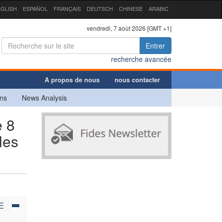
GLISH
ESPAÑOL
FRANÇAIS
DEUTSCH
CHINESE
ARABIC
vendredi, 7 août 2026 [GMT +1]
Entrer
recherche avancée
A propos de nous
nous contacter
ns
News Analysis
 8
les
E