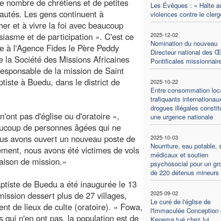
 nombre de chrétiens et de petites
Les Évêques : « Halte a
utés. Les gens continuent à
violences contre le clerg
her et à vivre la foi avec beaucoup
siasme et de participation ». C'est ce
2025-12-02
Nomination du nouveau
me à l'Agence Fides le Père Peddy
Directeur national des 
e la Société des Missions Africaines
Pontificales missionnair
esponsable de la mission de Saint
tiste à Buedu, dans le district de
2025-10-22
Entre consommation loca
trafiquants internationau
drogues illégales constit
'ont pas d'église ou d'oratoire »,
une urgence nationale
eaucoup de personnes âgées qui ne
nous avons ouvert un nouveau poste de
2025-10-03
Nourriture, eau potable, 
ement, nous avons été victimes de vols
médicaux et soutien
maison de mission.»
psychosocial pour un gr
de 220 détenus mineurs
aptiste de Buedu a été inaugurée le 13
2025-09-02
ssion dessert plus de 27 villages,
Le curé de l'église de
t de lieux de culte (oratoire). « Fowa,
l'Immaculée Conception
es qui n'en ont pas, la population est de
Kenema tué chez lui