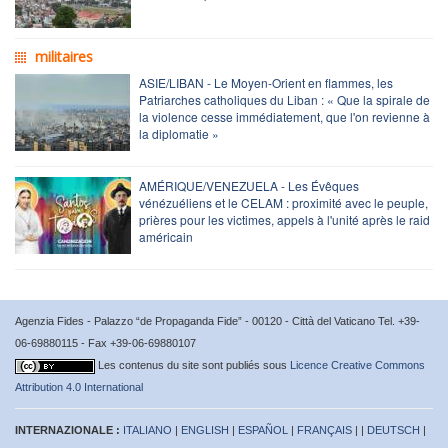
militaires
ASIE/LIBAN - Le Moyen-Orient en flammes, les
Patriarches catholiques du Liban : « Que la spirale de
la violence cesse immédiatement, que l'on revienne à
la diplomatie »
AMÉRIQUE/VENEZUELA - Les Évêques
vénézuéliens et le CELAM : proximité avec le peuple,
prières pour les victimes, appels à l'unité après le raid
américain
Agenzia Fides - Palazzo “de Propaganda Fide” - 00120 - Città del Vaticano Tel. +39-
06-69880115 - Fax +39-06-69880107
Les contenus du site sont publiés sous
Licence Creative Commons
Attribution 4.0 International
INTERNAZIONALE :
ITALIANO
|
ENGLISH
|
ESPAÑOL
|
FRANÇAIS
| |
DEUTSCH
|