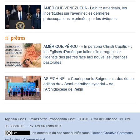
AMÉRIQUE/VENEZUELA - Le blitz américain, les
incertitudes sur l'avenir et les dernières
préoccupations exprimées par les évêques
prêtres
AMÉRIQUE/PÉROU - « In persona Christi Capitis » :
les Églises d’Amérique latine s’interrogent sur
l’identité des prêtres face aux nouvelles urgences
pastorales
ASIE/CHINE - « Courir pour le Seigneur » : deuxième
édition du « Semi-marathon synodal » de
l’Archidiocèse de Pékin
Agenzia Fides - Palazzo “de Propaganda Fide” - 00120 - Città del Vaticano Tel. +39-
06-69880115 - Fax +39-06-69880107
Les contenus du site sont publiés sous
Licence Creative Commons
Attribution 4.0 International