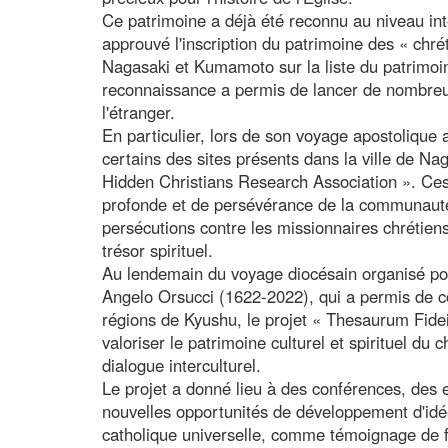
Ce patrimoine a déjà été reconnu au niveau int
approuvé l'inscription du patrimoine des « chr
Nagasaki et Kumamoto sur la liste du patrimoi
reconnaissance a permis de lancer de nombreuse
l'étranger.
En particulier, lors de son voyage apostoliqu
certains des sites présents dans la ville de N
Hidden Christians Research Association ». Ces
profonde et de persévérance de la communauté c
persécutions contre les missionnaires chrétien
trésor spirituel.
Au lendemain du voyage diocésain organisé p
Angelo Orsucci (1622-2022), qui a permis de con
régions de Kyushu, le projet « Thesaurum Fidei
valoriser le patrimoine culturel et spirituel du 
dialogue interculturel.
Le projet a donné lieu à des conférences, des e
nouvelles opportunités de développement d'idée
catholique universelle, comme témoignage de fo