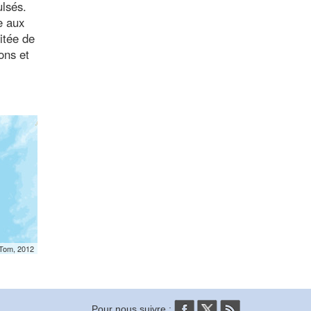
ulsés.
e aux
itée de
ons et
mTom, 2012
Pour nous suivre :