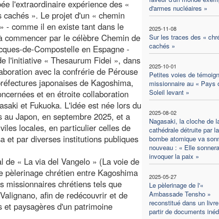
ée l'extraordinaire expérience des «
d'armes nucléaires »
s cachés ». Le projet d'un « chemin
 » - comme il en existe tant dans le
2025-11-08
à commencer par le célèbre Chemin de
Sur les traces des « chr
cachés »
acques-de-Compostelle en Espagne -
 de l'initiative « Thesaurum Fidei », dans
2025-10-01
laboration avec la confrérie de Pérouse
Petites voies de témoig
préfectures japonaises de Kagoshima,
missionnaire au « Pays 
Soleil levant »
ernées et en étroite collaboration
saki et Fukuoka. L'idée est née lors du
2025-08-02
s au Japon, en septembre 2025, et a
Nagasaki, la cloche de l
viles locales, en particulier celles de
cathédrale détruite par la
et par diverses institutions publiques
bombe atomique va sonn
nouveau : « Elle sonnera
invoquer la paix »
l de « La via del Vangelo » (La voie de
re de pèlerinage chrétien entre Kagoshima
2025-05-27
s missionnaires chrétiens tels que
Le pèlerinage de l'«
Valignano, afin de redécouvrir et de
Ambassade Tensho »
reconstitué dans un livre
les et paysagères d'un patrimoine
partir de documents inéd