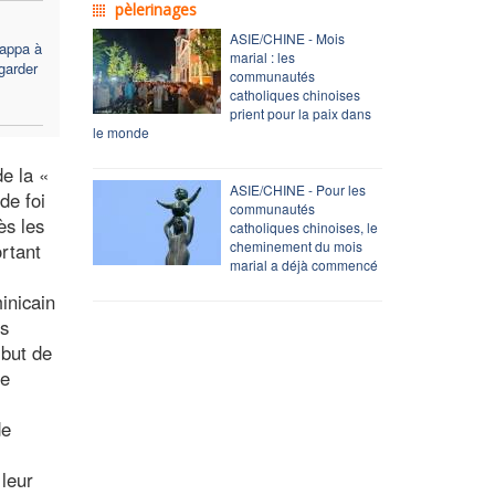
pèlerinages
ASIE/CHINE - Mois
Nappa à
marial : les
garder
communautés
catholiques chinoises
prient pour la paix dans
le monde
e la «
ASIE/CHINE - Pour les
de foi
communautés
ès les
catholiques chinoises, le
cheminement du mois
rtant
marial a déjà commencé
inicain
es
 but de
le
de
 leur