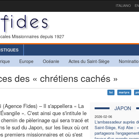
ITALIANO
EN
icales Missionnaires depuis 1927
ISTIQUES
rique
Europe
Océanie
Actes du Saint-Siège
Nominatio
ces des « chrétiens cachés »
foi
martyrs
pè
 (Agence Fides) – Il s'appellera « La
JAPON
'Évangile ». C'est ainsi que s'intitule le
2026-02-06
chemin de pèlerinage qui sera tracé et
L'ambassadeur auprès d
ans le sud du Japon, sur les lieux où ont
Saint-Siège, Koji Abe : 
partageons l'engagement
s premiers missionnaires et où s'est
faveur d'un monde exem