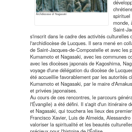
développ
chrétien
Archdiocese of Nagasaki
spirituel
monde, 
Saint-J
s'inscrit dans le cadre des activités culturelles
l'archidiocèse de Lucques. Il sera mené en col
de Saint-Jacques-de-Compostelle et avec les 
Kumamoto et Nagasaki, avec les communes conc
avec les diocèses japonais de Kagoshima, Naga
voyage d'une délégation du diocèse de Lucque
été accueillie favorablement par les autorités ci
Kumamoto et Nagasaki, par le maire d'Amakusa 
et privées japonaises.
Au cours de ces rencontres, le parcours généra
l'Évangile) a été défini. Il s'agit d'un itinérai
et Nagasaki, qui touchera les lieux des premier
Francisco Xavier, Luis de Almeida, Alessandro 
valoriser la spiritualité et les beautés culturel
précieux pour l'histoire de l'Église.