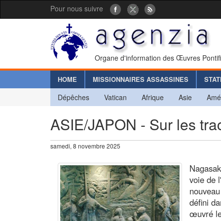
Pour nous suivre
Organe d'information des Œuvres Pontif
HOME
MISSIONNAIRES ASSASSINES
STAT
Dépêches
Vatican
Afrique
Asie
Amé
ASIE/JAPON - Sur les tra
samedi, 8 novembre 2025
Nagasaki
voie de l
nouveau 
défini d
œuvré le