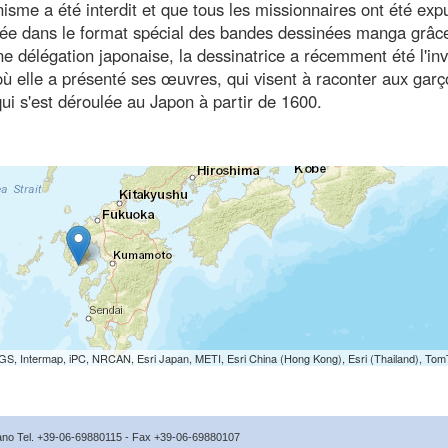
nisme a été interdit et que tous les missionnaires ont été exp
tée dans le format spécial des bandes dessinées manga grâc
délégation japonaise, la dessinatrice a récemment été l'inv
ù elle a présenté ses œuvres, qui visent à raconter aux garç
e qui s'est déroulée au Japon à partir de 1600.
S, Intermap, iPC, NRCAN, Esri Japan, METI, Esri China (Hong Kong), Esri (Thailand), To
icano Tel. +39-06-69880115 - Fax +39-06-69880107