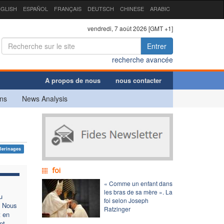
GLISH
ESPAÑOL
FRANÇAIS
DEUTSCH
CHINESE
ARABIC
vendredi, 7 août 2026 [GMT +1]
Entrer
recherche avancée
A propos de nous
nous contacter
ns
News Analysis
lerinages
foi
« Comme un enfant dans
les bras de sa mère ». La
u
foi selon Joseph
« Nous
Ratzinger
 en
pt