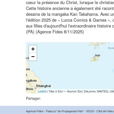
cœur la présence du Christ, lorsque le christia
Cette histoire ancienne a également été racon
dessins de la mangaka Kan Takahama. Avec une 
l'édition 2025 de « Lucca Comics & Games », o
aux filles d'aujourd'hui l'extraordinaire histoir
(PA) (Agence Fides 8/11/2025)
+
−
Leaflet
| Tiles © Esri — Source: Esri, DeLorme, NAVTEQ, USG
Partager:
Agenzia Fides - Palazzo “de Propaganda Fide” - 00120 - Città del Vat