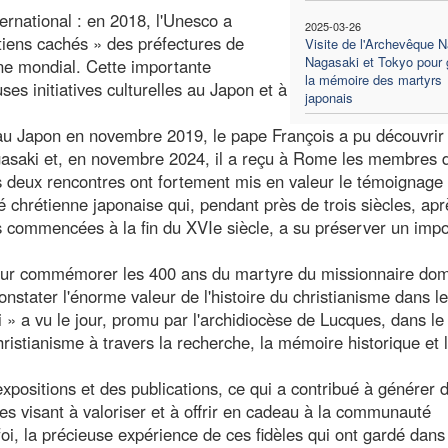
ernational : en 2018, l'Unesco a
2025-03-26
étiens cachés » des préfectures de
Visite de l'Archevêque 
Nagasaki et Tokyo pour 
ne mondial. Cette importante
la mémoire des martyrs
s initiatives culturelles au Japon et à
japonais
e au Japon en novembre 2019, le pape François a pu découvrir
agasaki et, en novembre 2024, il a reçu à Rome les membres d
 deux rencontres ont fortement mis en valeur le témoignage 
hrétienne japonaise qui, pendant près de trois siècles, apr
s commencées à la fin du XVIe siècle, a su préserver un impo
our commémorer les 400 ans du martyre du missionnaire dom
stater l'énorme valeur de l'histoire du christianisme dans l
 » a vu le jour, promu par l'archidiocèse de Lucques, dans le
christianisme à travers la recherche, la mémoire historique et 
xpositions et des publications, ce qui a contribué à générer 
s visant à valoriser et à offrir en cadeau à la communauté
i, la précieuse expérience de ces fidèles qui ont gardé dans