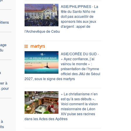
ASIE/PHILIPPINES - La
fête du Santo Niño ne
doit pas accueillir de
sponsors liés aux jeux
étiens
d'argent : appel de
l'Archevêque de Cebu
nage
martyrs
du
ASIE/CORÉE DU SUD -
« Ayez confiance, j’ai
vaincu le monde » :
présentation de l’hymne
a
officiel des JMJ de Séoul
2027, sous le signe des martyrs
er à
 pour
« Le christianisme n’en
est qu’à ses débuts ».
Voici comment la vision
missionnaire de Léon
XIV puise ses racines
dans les Actes des Apôtres
 à
its