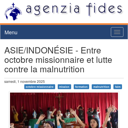
Menu
Toggl
naviga
ASIE/INDONÉSIE - Entre
octobre missionnaire et lutte
contre la malnutrition
samedi, 1 novembre 2025
octobre missionnaire
mission
formation
malnutrition
faim